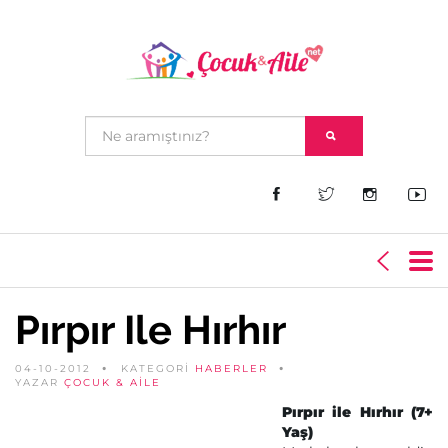
Pırpır Ile Hırhır
04-10-2012
KATEGORİ
HABERLER
YAZAR
ÇOCUK & AILE
Pırpır ile Hırhır (7+
Yaş)