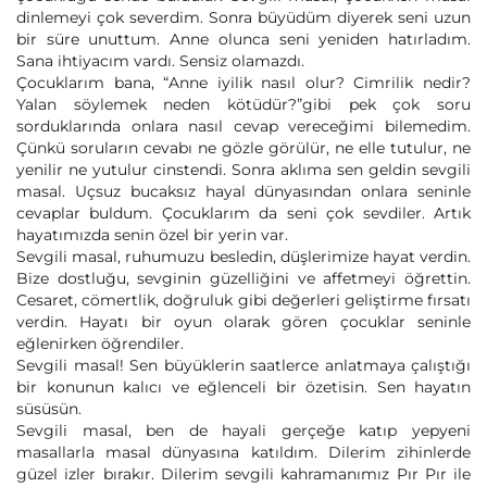
dinlemeyi çok severdim. Sonra büyüdüm diyerek seni uzun
bir süre unuttum. Anne olunca seni yeniden hatırladım.
Sana ihtiyacım vardı. Sensiz olamazdı.
Çocuklarım bana, “Anne iyilik nasıl olur? Cimrilik nedir?
Yalan söylemek neden kötüdür?”gibi pek çok soru
sorduklarında onlara nasıl cevap vereceğimi bilemedim.
Çünkü soruların cevabı ne gözle görülür, ne elle tutulur, ne
yenilir ne yutulur cinstendi. Sonra aklıma sen geldin sevgili
masal. Uçsuz bucaksız hayal dünyasından onlara seninle
cevaplar buldum. Çocuklarım da seni çok sevdiler. Artık
hayatımızda senin özel bir yerin var.
Sevgili masal, ruhumuzu besledin, düşlerimize hayat verdin.
Bize dostluğu, sevginin güzelliğini ve affetmeyi öğrettin.
Cesaret, cömertlik, doğruluk gibi değerleri geliştirme fırsatı
verdin. Hayatı bir oyun olarak gören çocuklar seninle
eğlenirken öğrendiler.
Sevgili masal! Sen büyüklerin saatlerce anlatmaya çalıştığı
bir konunun kalıcı ve eğlenceli bir özetisin. Sen hayatın
süsüsün.
Sevgili masal, ben de hayali gerçeğe katıp yepyeni
masallarla masal dünyasına katıldım. Dilerim zihinlerde
güzel izler bırakır. Dilerim sevgili kahramanımız Pır Pır ile