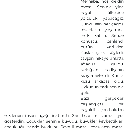
Merhaba, hoş geldin
masal. Seninle yine
hayal ülkesine
yolculuk yapacağız.
Çünkü sen her çağda
insanların yaşamına
renk kattın. Sende
konuştu, canlandı
bütün varlıklar.
Kuşlar şarkı söyledi,
tavşan hikâye anlattı,
ağaçlar güldü.
Keloğlan padişahın
kızıyla evlendi. Kurtla
kuzu arkadaş oldu.
Uykunun tadı seninle
geldi.
Bazı gerçekler
başlangıçta bir
hayaldi. Uçan halıdan
etkilenen insan uçağı icat etti. Sen bize her zaman yol
gösterdin. Çocuklar seninle büyüdü, büyükler kaybettikleri
çocukluğu sende buldular. Sevgili masal, çocukken masal