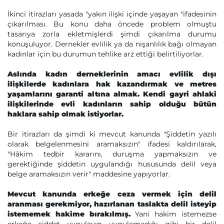
İkinci itirazları yasada "yakın ilişki içinde yaşayan "ifadesinin
çıkarılması. Bu konu daha öncede problem olmuştu
tasarıya zorla ekletmişlerdi şimdi çıkarılma durumu
konuşuluyor. Dernekler evlilik ya da nişanlılık bağı olmayan
kadınlar için bu durumun tehlike arz ettiği belirtiliyorlar.
Aslında kadın derneklerinin amacı evlilik dışı
ilişkilerde kadınlara hak kazandırmak ve metres
yaşamlarını garanti altına almak. Kendi gayri ahlaki
ilişkilerinde evli kadınların sahip olduğu bütün
haklara sahip olmak istiyorlar.
Bir itirazları da şimdi ki mevcut kanunda "Şiddetin yazılı
olarak belgelenmesini aramaksızın" ifadesi kaldırılarak,
"Hâkim tedbir kararını, duruşma yapmaksızın ve
gerektiğinde şiddetin uygulandığı hususunda delil veya
belge aramaksızın verir" maddesine yapıyorlar.
Mevcut kanunda erkeğe ceza vermek için delil
aranması gerekmiyor, hazırlanan taslakta delil isteyip
istememek hakime bırakılmış.
Yani hakim istemezse