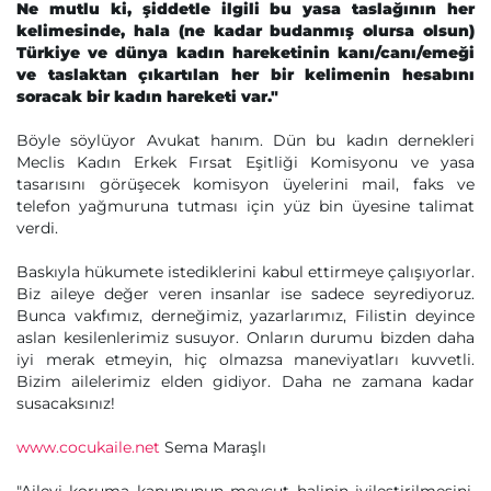
Ne mutlu ki, şiddetle ilgili bu yasa taslağının her
kelimesinde, hala (ne kadar budanmış olursa olsun)
Türkiye ve dünya kadın hareketinin kanı/canı/emeği
ve taslaktan çıkartılan her bir kelimenin hesabını
soracak bir kadın hareketi var."
Böyle söylüyor Avukat hanım. Dün bu kadın dernekleri
Meclis Kadın Erkek Fırsat Eşitliği Komisyonu ve yasa
tasarısını görüşecek komisyon üyelerini mail, faks ve
telefon yağmuruna tutması için yüz bin üyesine talimat
verdi.
Baskıyla hükumete istediklerini kabul ettirmeye çalışıyorlar.
Biz aileye değer veren insanlar ise sadece seyrediyoruz.
Bunca vakfımız, derneğimiz, yazarlarımız, Filistin deyince
aslan kesilenlerimiz susuyor. Onların durumu bizden daha
iyi merak etmeyin, hiç olmazsa maneviyatları kuvvetli.
Bizim ailelerimiz elden gidiyor. Daha ne zamana kadar
susacaksınız!
www.cocukaile.net
Sema Maraşlı