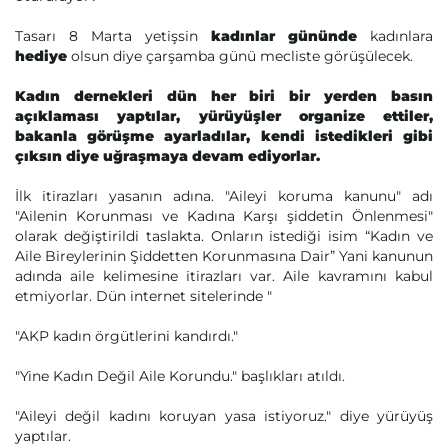
Tasarı 8 Marta yetişsin
kadınlar gününde
kadınlara
hediye
olsun diye çarşamba günü mecliste görüşülecek.
Kadın dernekleri dün her biri bir yerden basın
açıklaması yaptılar, yürüyüşler organize ettiler,
bakanla görüşme ayarladılar, kendi istedikleri gibi
çıksın diye uğraşmaya devam ediyorlar.
İlk itirazları yasanın adına. "Aileyi koruma kanunu" adı
"Ailenin Korunması ve Kadına Karşı şiddetin Önlenmesi"
olarak değiştirildi taslakta. Onların istediği isim “Kadın ve
Aile Bireylerinin Şiddetten Korunmasına Dair” Yani kanunun
adında aile kelimesine itirazları var. Aile kavramını kabul
etmiyorlar. Dün internet sitelerinde "
"AKP kadın örgütlerini kandırdı."
"Yine Kadın Değil Aile Korundu." başlıkları atıldı.
"Aileyi değil kadını koruyan yasa istiyoruz." diye yürüyüş
yaptılar.