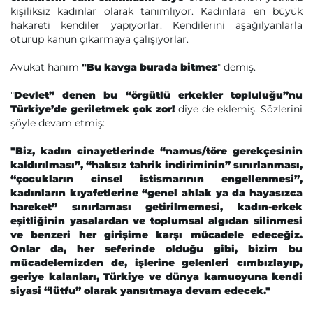
kişiliksiz kadınlar olarak tanımlıyor. Kadınlara en büyük
hakareti kendiler yapıyorlar. Kendilerini aşağılyanlarla
oturup kanun çıkarmaya çalışıyorlar.
Avukat hanım
"Bu kavga burada bitmez
" demiş.
"
Devlet” denen bu “örgütlü erkekler topluluğu”nu
Türkiye’de geriletmek çok zor!
diye de eklemiş. Sözlerini
şöyle devam etmiş:
"Biz, kadın cinayetlerinde “namus/töre gerekçesinin
kaldırılması”, “haksız tahrik indiriminin” sınırlanması,
“çocukların cinsel istismarının engellenmesi”,
kadınların kıyafetlerine “genel ahlak ya da hayasızca
hareket” sınırlaması getirilmemesi, kadın-erkek
eşitliğinin yasalardan ve toplumsal algıdan silinmesi
ve benzeri her girişime karşı mücadele edeceğiz.
Onlar da, her seferinde olduğu gibi, bizim bu
mücadelemizden de, işlerine gelenleri cımbızlayıp,
geriye kalanları, Türkiye ve dünya kamuoyuna kendi
siyasi “lütfu” olarak yansıtmaya devam edecek."