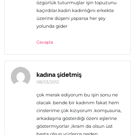
özgürlük tuturmuşlar işin topuzunu
kaçırdılar.kadın kadınlığını erkekte
üzerine düşeni yaparsa her şey
yolunda gider
Cevapla
kadına şidetmiş
08/03/2012
çok merak ediyorum bu işin sonu ne
olacak .bende bir kadınım fakat hem
cinslerime çok kızıyorum .komşusuna,
arkadaşına gösterdiği özeni eşlerine
göstermiyorlar ,ikram da olsun üst
başta olsun yüzlerce neden