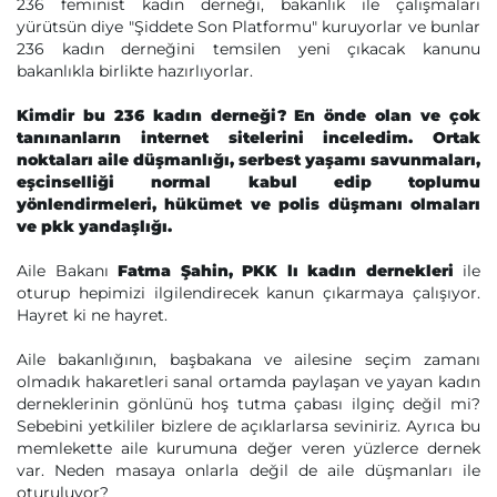
236 feminist kadın derneği, bakanlık ile çalışmaları
yürütsün diye "Şiddete Son Platformu" kuruyorlar ve bunlar
236 kadın derneğini temsilen yeni çıkacak kanunu
bakanlıkla birlikte hazırlıyorlar.
Kimdir bu 236 kadın derneği? En önde olan ve çok
tanınanların internet sitelerini inceledim. Ortak
noktaları aile düşmanlığı, serbest yaşamı savunmaları,
eşcinselliği normal kabul edip toplumu
yönlendirmeleri, hükümet ve polis düşmanı olmaları
ve pkk yandaşlığı.
Aile Bakanı
Fatma Şahin, PKK lı kadın dernekleri
ile
oturup hepimizi ilgilendirecek kanun çıkarmaya çalışıyor.
Hayret ki ne hayret.
Aile bakanlığının, başbakana ve ailesine seçim zamanı
olmadık hakaretleri sanal ortamda paylaşan ve yayan kadın
derneklerinin gönlünü hoş tutma çabası ilginç değil mi?
Sebebini yetkililer bizlere de açıklarlarsa seviniriz. Ayrıca bu
memlekette aile kurumuna değer veren yüzlerce dernek
var. Neden masaya onlarla değil de aile düşmanları ile
oturuluyor?