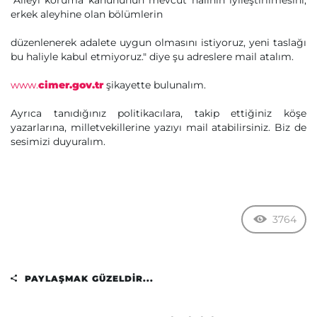
"Aileyi koruma kanununun mevcut halinin iyileştirilmesini,
erkek aleyhine olan bölümlerin
düzenlenerek adalete uygun olmasını istiyoruz, yeni taslağı
bu haliyle kabul etmiyoruz." diye şu adreslere mail atalım.
www.
cimer.gov.tr
şikayette bulunalım.
Ayrıca tanıdığınız politikacılara, takip ettiğiniz köşe
yazarlarına, milletvekillerine yazıyı mail atabilirsiniz. Biz de
sesimizi duyuralım.
3764
PAYLAŞMAK GÜZELDIR...