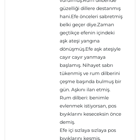
vurulmuş.Rum dilberide
güzelliği dillere destanmış
hani.Efe önceleri sabretmiş
belki geçer diye.Zaman
geçtikçe efenin içindeki
aşk ateşi yangına
dönüşmüş.Efe aşk ateşiyle
cayır cayır yanmaya
başlamış. Nihayet sabrı
tükenmiş ve rum dilberini
çeşme başında bulmuş bir
gün. Aşkını ilan etmiş.
Rum dilberi: benimle
evlenmek istiyorsan, pos
bıyıklarını keseceksin önce
demiş.
Efe içi sızlaya sızlaya pos
bıyıklarını kesmiş.