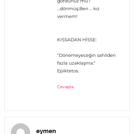
gördünüz mü?
...dönmüş.Ben ... kız
vermem!
KISSADAN HİSSE:
"Dönemeyeceğin sahilden
fazla uzaklaşma."
Epiktetos.
Cevapla
eymen