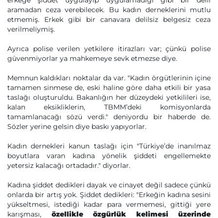
erkeğe şiddet uygulayıp uygulamadığı gibi bir delil
aramadan ceza verebilecek. Bu kadın derneklerini mutlu
etmemiş. Erkek gibi bir canavara delilsiz belgesiz ceza
verilmeliymiş.
Ayrıca polise verilen yetkilere itirazları var; çünkü polise
güvenmiyorlar ya mahkemeye sevk etmezse diye.
Memnun kaldıkları noktalar da var. "Kadın örgütlerinin içine
tamamen sinmese de, eski haline göre daha etkili bir yasa
taslağı oluşturuldu. Bakanlığın her düzeydeki yetkilileri ise,
kalan eksikliklerin, TBMM’deki komisyonlarda
tamamlanacağı sözü verdi." deniyordu bir haberde de.
Sözler yerine gelsin diye baskı yapıyorlar.
Kadın dernekleri kanun taslağı için "Türkiye’de inanılmaz
boyutlara varan kadına yönelik şiddeti engellemekte
yetersiz kalacağı ortadadır." diyorlar.
Kadına şiddet dedikleri dayak ve cinayet değil sadece çünkü
onlarda bir artış yok. Şiddet dedikleri: "Erkeğin kadına sesini
yükseltmesi, istediği kadar para vermemesi, gittiği yere
karışması,
özellikle özgürlük kelimesi üzerinde