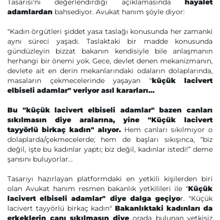
Tasarısı'nı değerlendirdiği açıklamasında
hayalet
adamlardan
bahsediyor. Avukat hanım şöyle diyor:
"Kadın örgütleri şiddet yasa taslağı konusunda her zamanki
aynı süreci yaşadı. Taslaktaki bir madde konusunda
gündüzleyin bizzat bakanın kendisiyle bile anlaşmanın
herhangi bir önemi yok. Gece, devlet denen mekanizmanın,
devlete ait en derin mekanlarındaki odaların dolaplarında,
masaların çekmecelerinde yaşayan "
küçük lacivert
elbiseli adamlar" veriyor asıl kararları…
Bu "küçük lacivert elbiseli adamlar" bazen canları
sıkılmasın diye aralarına, yine "Küçük lacivert
tayyörlü birkaç kadın" alıyor.
Hem canları sıkılmıyor o
dolaplarda/çekmecelerde; hem de başları sıkışınca, “biz
değil, işte bu kadınlar yaptı; biz değil, kadınlar istedi!” deme
şansını buluyorlar…
Tasarıyı hazırlayan platformdaki en yetkili kişilerden biri
olan Avukat hanım resmen bakanlık yetkilileri ile "
Küçük
lacivert elbiseli adamlar" diye dalga geçiyo
r. "Küçük
lacivert tayyörlü birkaç kadın"
Bakanlıktaki kadınları da
erkeklerin canı sıkılmasın diye
orada bulunan yetkisiz