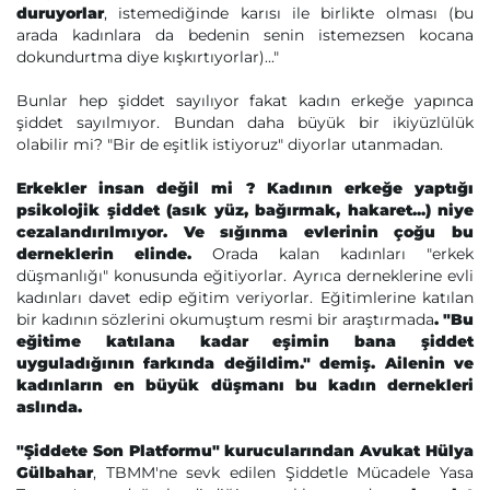
duruyorlar
, istemediğinde karısı ile birlikte olması (bu
arada kadınlara da bedenin senin istemezsen kocana
dokundurtma diye kışkırtıyorlar)..."
Bunlar hep şiddet sayılıyor fakat kadın erkeğe yapınca
şiddet sayılmıyor. Bundan daha büyük bir ikiyüzlülük
olabilir mi? "Bir de eşitlik istiyoruz" diyorlar utanmadan.
Erkekler insan değil mi ? Kadının erkeğe yaptığı
psikolojik şiddet (asık yüz, bağırmak, hakaret...) niye
cezalandırılmıyor. Ve sığınma evlerinin çoğu bu
derneklerin elinde.
Orada kalan kadınları "erkek
düşmanlığı" konusunda eğitiyorlar. Ayrıca derneklerine evli
kadınları davet edip eğitim veriyorlar. Eğitimlerine katılan
bir kadının sözlerini okumuştum resmi bir araştırmada
. "Bu
eğitime katılana kadar eşimin bana şiddet
uyguladığının farkında değildim." demiş. Ailenin ve
kadınların en büyük düşmanı bu kadın dernekleri
aslında.
"Şiddete Son Platformu" kurucularından Avukat Hülya
Gülbahar
, TBMM'ne sevk edilen Şiddetle Mücadele Yasa