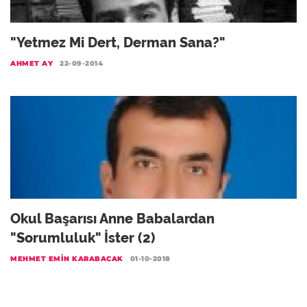
"Yetmez Mi Dert, Derman Sana?"
AHMET AY
22-09-2014
Okul Başarısı Anne Babalardan
"Sorumluluk" İster (2)
MEHMET EMIN KARABACAK
01-10-2018