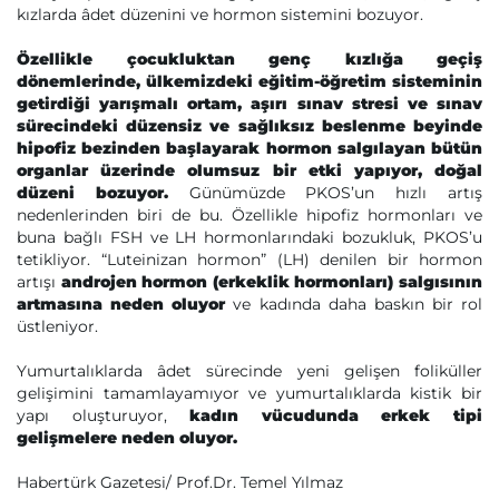
kızlarda âdet düzenini ve hormon sistemini bozuyor.
Özellikle çocukluktan genç kızlığa geçiş
dönemlerinde, ülkemizdeki eğitim-öğretim sisteminin
getirdiği yarışmalı ortam, aşırı sınav stresi ve sınav
sürecindeki düzensiz ve sağlıksız beslenme beyinde
hipofiz bezinden başlayarak hormon salgılayan bütün
organlar üzerinde olumsuz bir etki yapıyor, doğal
düzeni bozuyor.
Günümüzde PKOS’un hızlı artış
nedenlerinden biri de bu. Özellikle hipofiz hormonları ve
buna bağlı FSH ve LH hormonlarındaki bozukluk, PKOS’u
tetikliyor. “Luteinizan hormon” (LH) denilen bir hormon
artışı
androjen hormon (erkeklik hormonları) salgısının
artmasına neden oluyor
ve kadında daha baskın bir rol
üstleniyor.
Yumurtalıklarda âdet sürecinde yeni gelişen foliküller
gelişimini tamamlayamıyor ve yumurtalıklarda kistik bir
yapı oluşturuyor,
kadın vücudunda erkek tipi
gelişmelere neden oluyor.
Habertürk Gazetesi/ Prof.Dr. Temel Yılmaz