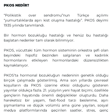
PKOS NEDİR?
“Polikistik over sendromu”nun Türkçe açılımı
“yumurtalıklarda aşırı kist oluşma hastalığı”. PKOS deyimi
1935 yılında tanımlandı.
Bir hormon bozukluğu hastalığı ve henüz bu hastalığı
başlatan nedenler tam olarak bilinmiyor.
PKOS, vücuttaki tüm hormon sisteminin orkestra şefi olan
beyindeki hipofiz bezinden salgılanan ve kadınlık
hormonlarını etkileyen hormonlardaki düzensizlikten
kaynaklanıyor.
PKOS’ta hormonal bozukluğun nedeninin genetik olduğu
birçok çalışmada gösterilmiş. Ama son yıllarda çevresel
koşulların da PKOS üzerine etkisi olduğunu gösteren
yayınlar oldukça fazla. 21. yüzyılın yeni hayat biçimi, özellikle
gençlerin hayatında önemli değişiklikler oluşturdu. Daha
hareketsiz bir yaşam, fast-food tarzı beslenme, aşırı
şişmanlama ve düşük volümlü ama güne yayılan, sosyal
medya platformlarında geçirilen saatler, stres, genç