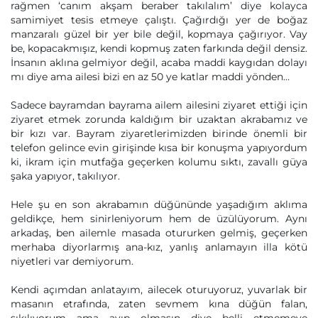
rağmen ‘canım akşam beraber takılalım’ diye kolayca
samimiyet tesis etmeye çalıştı. Çağırdığı yer de boğaz
manzaralı güzel bir yer bile değil, kopmaya çağırıyor. Vay
be, kopacakmışız, kendi kopmuş zaten farkında değil densiz.
İnsanın aklına gelmiyor değil, acaba maddi kaygıdan dolayı
mı diye ama ailesi bizi en az 50 ye katlar maddi yönden…
Sadece bayramdan bayrama ailem ailesini ziyaret ettiği için
ziyaret etmek zorunda kaldığım bir uzaktan akrabamız ve
bir kızı var. Bayram ziyaretlerimizden birinde önemli bir
telefon gelince evin girişinde kısa bir konuşma yapıyordum
ki, ikram için mutfağa geçerken kolumu sıktı, zavallı güya
şaka yapıyor, takılıyor.
Hele şu en son akrabamın düğününde yaşadığım aklıma
geldikçe, hem sinirleniyorum hem de üzülüyorum. Aynı
arkadaş, ben ailemle masada otururken gelmiş, geçerken
merhaba diyorlarmış ana-kız, yanlış anlamayın illa kötü
niyetleri var demiyorum.
Kendi açımdan anlatayım, ailecek oturuyoruz, yuvarlak bir
masanın etrafında, zaten sevmem kına düğün falan,