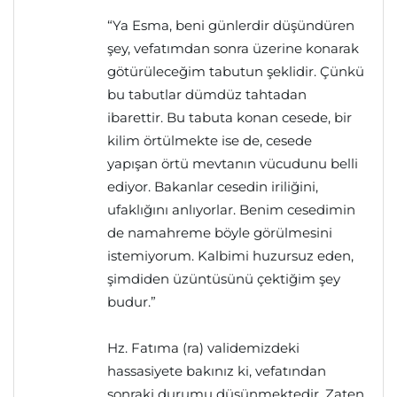
“Ya Esma, beni günlerdir düşündüren
şey, vefatımdan sonra üzerine konarak
götürüleceğim tabutun şeklidir. Çünkü
bu tabutlar dümdüz tahtadan
ibarettir. Bu tabuta konan cesede, bir
kilim örtülmekte ise de, cesede
yapışan örtü mevtanın vücudunu belli
ediyor. Bakanlar cesedin iriliğini,
ufaklığını anlıyorlar. Benim cesedimin
de namahreme böyle görülmesini
istemiyorum. Kalbimi huzursuz eden,
şimdiden üzüntüsünü çektiğim şey
budur.”
Hz. Fatıma (ra) validemizdeki
hassasiyete bakınız ki, vefatından
sonraki durumu düşünmektedir. Zaten