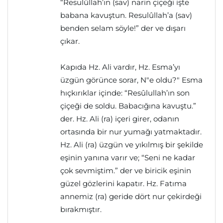
“Resulûllah’ın (sav) narin çiçeği işte
babana kavuştun. Resulûllah’a (sav)
benden selam söyle!” der ve dışarı
çıkar.
Kapıda Hz. Ali vardır, Hz. Esma’yı
üzgün görünce sorar, N"e oldu?" Esma
hıçkırıklar içinde: “Resûlullah’ın son
çiçeği de soldu. Babacığına kavuştu.”
der. Hz. Ali (ra) içeri girer, odanın
ortasında bir nur yumağı yatmaktadır.
Hz. Ali (ra) üzgün ve yıkılmış bir şekilde
eşinin yanına varır ve; “Seni ne kadar
çok sevmiştim.” der ve biricik eşinin
güzel gözlerini kapatır. Hz. Fatıma
annemiz (ra) geride dört nur çekirdeği
bırakmıştır.