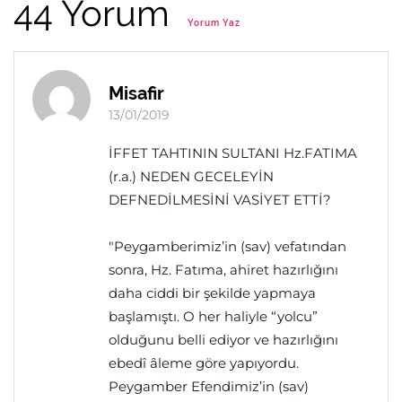
44 Yorum
Yorum Yaz
Misafir
13/01/2019
İFFET TAHTININ SULTANI Hz.FATIMA
(r.a.) NEDEN GECELEYİN
DEFNEDİLMESİNİ VASİYET ETTİ?
"Peygamberimiz’in (sav) vefatından
sonra, Hz. Fatıma, ahiret hazırlığını
daha ciddi bir şekilde yapmaya
başlamıştı. O her haliyle “yolcu”
olduğunu belli ediyor ve hazırlığını
ebedî âleme göre yapıyordu.
Peygamber Efendimiz’in (sav)