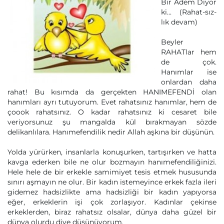
Bir Adem Diyor
ki... (Rahat-sız-
lık devam)
Beyler
RAHATlar hem
de çok.
Hanımlar ise
onlardan daha
rahat! Bu kısımda da gerçekten HANIMEFENDİ olan
hanımları ayrı tutuyorum. Evet rahatsınız hanımlar, hem de
çoook rahatsınız. O kadar rahatsınız ki cesaret bile
veriyorsunuz şu mangalda kül bırakmayan sözde
delikanlılara. Hanımefendilik nedir Allah aşkına bir düşünün.
Yolda yürürken, insanlarla konuşurken, tartışırken ve hatta
kavga ederken bile ne olur bozmayın hanımefendiliğinizi.
Hele hele de bir erkekle samimiyet tesis etmek hususunda
sınırı aşmayın ne olur. Bir kadın istemeyince erkek fazla ileri
gidemez hadsizlikte ama hadsizliği bir kadın yapıyorsa
eğer, erkeklerin işi çok zorlaşıyor. Kadınlar çekinse
erkeklerden, biraz rahatsız olsalar, dünya daha güzel bir
dünya olurdu diye düşünüyorum.