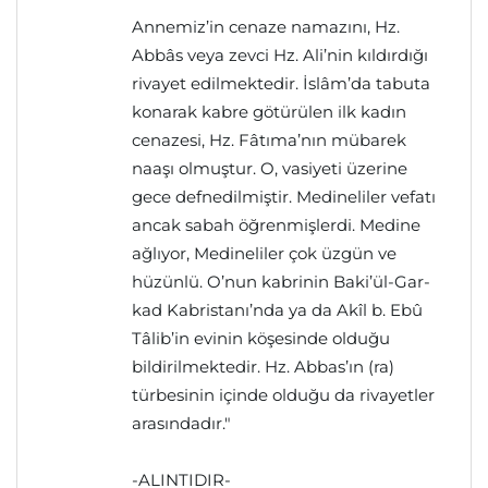
Annemiz’in cenaze namazını, Hz.
Abbâs veya zevci Hz. Ali’nin kıldırdığı
rivayet edilmektedir. İslâm’da tabuta
konarak kabre götürülen ilk kadın
cenazesi, Hz. Fâtıma’nın mübarek
naaşı olmuştur. O, vasiyeti üzerine
gece defnedilmiştir. Medineliler vefatı
ancak sabah öğrenmişlerdi. Medine
ağlıyor, Medineliler çok üzgün ve
hüzünlü. O’nun kabrinin Baki’ül-Gar-
kad Kabristanı’nda ya da Akîl b. Ebû
Tâlib’in evinin köşesinde olduğu
bildirilmektedir. Hz. Abbas’ın (ra)
türbesinin içinde olduğu da rivayetler
arasındadır."
-ALINTIDIR-