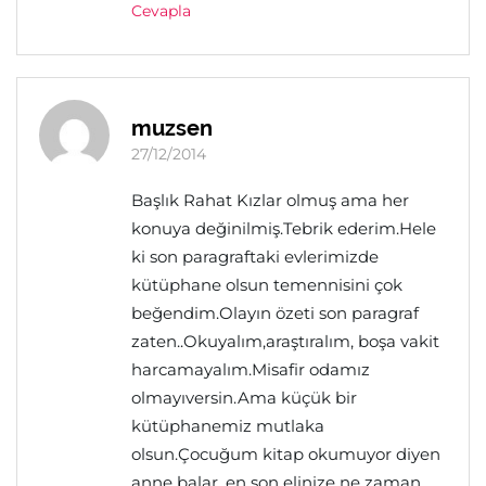
Cevapla
muzsen
27/12/2014
Başlık Rahat Kızlar olmuş ama her
konuya değinilmiş.Tebrik ederim.Hele
ki son paragraftaki evlerimizde
kütüphane olsun temennisini çok
beğendim.Olayın özeti son paragraf
zaten..Okuyalım,araştıralım, boşa vakit
harcamayalım.Misafir odamız
olmayıversin.Ama küçük bir
kütüphanemiz mutlaka
olsun.Çocuğum kitap okumuyor diyen
anne balar, en son elinize ne zaman