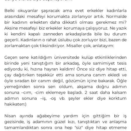
Belki okuyanlar şaşıracak ama evet erkekler kadınlarla
arasındaki mesafeyi korumakta zorlanıyor artık. Normalde
bir kadının erkekten daha dikkatli olması gerekmez mi?
Aksine mesafeyi biz erkekler korumaya çalışıyoruz. Ne yazık
ki kendini kapalı zanneden arkadaşlarda bile bu durum
geçerli. Kadınların o rahat üslubu çok zorluyor bizi, bazen de
zorlamaktan çok tiksindiriyor. Misaller çok, anlatayım:
Geçen sene katıldığım üniversitede kulüp etkinliklerinden
birinde yeni tanıştığım bir arkadaş, öyle samimiyet tesis
ediyordu ki, hızına hayran kaldım! Önce siz diye hitap etti,
çay dağıtırken teşekkür etti ama sonuna canım ekledi ve
öyle sıradan bir canım değil, gözümün içine bakarak. Öğle
yemeğinden sonra sen oldum, akşama doğru adımın
sonuna –cım, -cim eklemeye başladı. 2 saat daha kalsam
adımın sonuna –iş, -oş vb. şeyler ekler diye korktum
hakikaten:)
Nisan ayında ağabeyime yardım için gittiğim bir iş
gezisinde, iş adamının güzel kızı, tanıştıktan ve anlaşma
tamamlandıktan sonra ona hep "siz" diye hitap etmeme