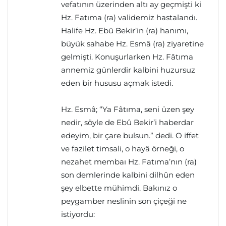
vefatının üzerinden altı ay geçmişti ki
Hz. Fatıma (ra) validemiz hastalandı.
Halife Hz. Ebû Bekir’in (ra) hanımı,
büyük sahabe Hz. Esmâ (ra) ziyaretine
gelmişti. Konuşurlarken Hz. Fâtıma
annemiz günlerdir kalbini huzursuz
eden bir hususu açmak istedi.
Hz. Esmâ; “Ya Fâtıma, seni üzen şey
nedir, söyle de Ebû Bekir’i haberdar
edeyim, bir çare bulsun.” dedi. O iffet
ve fazilet timsali, o hayâ örneği, o
nezahet membaı Hz. Fatıma’nın (ra)
son demlerinde kalbini dilhûn eden
şey elbette mühimdi. Bakınız o
peygamber neslinin son çiçeği ne
istiyordu: