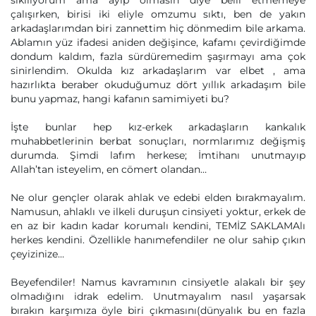
sıkılıyorum ama ayıp olmasın diye belli etmemeye
çalışırken, birisi iki eliyle omzumu sıktı, ben de yakın
arkadaşlarımdan biri zannettim hiç dönmedim bile arkama.
Ablamın yüz ifadesi aniden değişince, kafamı çevirdiğimde
dondum kaldım, fazla sürdüremedim şaşırmayı ama çok
sinirlendim. Okulda kız arkadaşlarım var elbet , ama
hazırlıkta beraber okuduğumuz dört yıllık arkadaşım bile
bunu yapmaz, hangi kafanın samimiyeti bu?
İşte bunlar hep kız-erkek arkadaşların kankalık
muhabbetlerinin berbat sonuçları, normlarımız değişmiş
durumda. Şimdi lafım herkese; İmtihanı unutmayıp
Allah’tan isteyelim, en cömert olandan…
Ne olur gençler olarak ahlak ve edebi elden bırakmayalım.
Namusun, ahlaklı ve ilkeli duruşun cinsiyeti yoktur, erkek de
en az bir kadın kadar korumalı kendini, TEMİZ SAKLAMAlı
herkes kendini. Özellikle hanımefendiler ne olur sahip çıkın
çeyizinize…
Beyefendiler! Namus kavramının cinsiyetle alakalı bir şey
olmadığını idrak edelim. Unutmayalım nasıl yaşarsak
bırakın karşımıza öyle biri çıkmasını(dünyalık bu en fazla