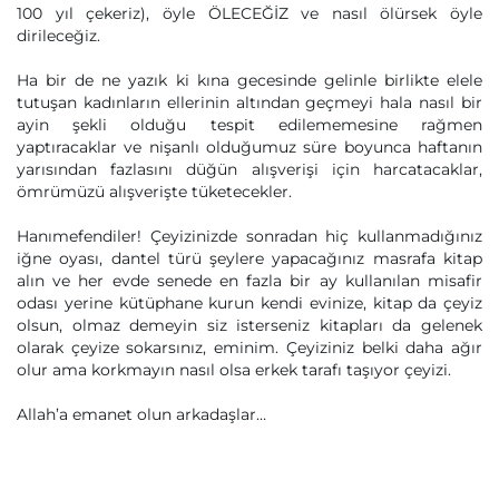
100 yıl çekeriz), öyle ÖLECEĞİZ ve nasıl ölürsek öyle
dirileceğiz.
Ha bir de ne yazık ki kına gecesinde gelinle birlikte elele
tutuşan kadınların ellerinin altından geçmeyi hala nasıl bir
ayin şekli olduğu tespit edilememesine rağmen
yaptıracaklar ve nişanlı olduğumuz süre boyunca haftanın
yarısından fazlasını düğün alışverişi için harcatacaklar,
ömrümüzü alışverişte tüketecekler.
Hanımefendiler! Çeyizinizde sonradan hiç kullanmadığınız
iğne oyası, dantel türü şeylere yapacağınız masrafa kitap
alın ve her evde senede en fazla bir ay kullanılan misafir
odası yerine kütüphane kurun kendi evinize, kitap da çeyiz
olsun, olmaz demeyin siz isterseniz kitapları da gelenek
olarak çeyize sokarsınız, eminim. Çeyiziniz belki daha ağır
olur ama korkmayın nasıl olsa erkek tarafı taşıyor çeyizi.
Allah’a emanet olun arkadaşlar…