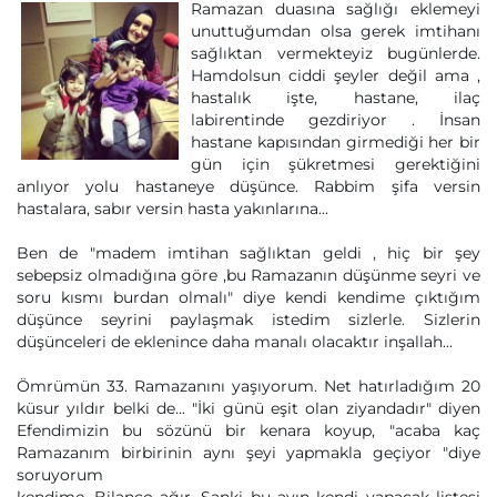
Ramazan duasına sağlığı eklemeyi
unuttuğumdan olsa gerek imtihanı
sağlıktan vermekteyiz bugünlerde.
Hamdolsun ciddi şeyler değil ama ,
hastalık işte, hastane, ilaç
labirentinde gezdiriyor . İnsan
hastane kapısından girmediği her bir
gün için şükretmesi gerektiğini
anlıyor yolu hastaneye düşünce. Rabbim şifa versin
hastalara, sabır versin hasta yakınlarına...
Ben de "madem imtihan sağlıktan geldi , hiç bir şey
sebepsiz olmadığına göre ,bu Ramazanın düşünme seyri ve
soru kısmı burdan olmalı" diye kendi kendime çıktığım
düşünce seyrini paylaşmak istedim sizlerle. Sizlerin
düşünceleri de eklenince daha manalı olacaktır inşallah...
Ömrümün 33. Ramazanını yaşıyorum. Net hatırladığım 20
küsur yıldır belki de... "İki günü eşit olan ziyandadır" diyen
Efendimizin bu sözünü bir kenara koyup, "acaba kaç
Ramazanım birbirinin aynı şeyi yapmakla geçiyor "diye
soruyorum