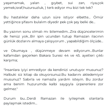
yaşamamak, yalan , gıybet, sui zan, riya,çok
yemek,israf,huzursuzluk, ) terk ediyor mu bizi tek tek?
Bu hastalıklar daha uzun süre istiyor elbette... Ömür
yettiğince şifasını bulalım diyedir pek çok şey belki de...
Bu yazının sonu olmalı mı bilemedim...Zira düşüncelerimin
de henüz yok...Bir ipin ucundan tutup Ramazan ilacının
günlük dozlarını almaya çalışıyorum , yapabildiğim ölçüde...
ve Okumaya , düşünmeye devam ediyorum...Bunlar
kafamdan geçerken Bakara Suresi 44 ve 45. ayetleri çıktı
karşıma;
"İnsanlara iyiyi emrediyor da kendinizi unutuyor musunuz?
Halbuki siz kitap da okuyorsunuz.Bu kadarını akledemiyor
musunuz? Sabırla ve namazla yardım isteyin. Bu zordur
ama benim huzurumda kalbi saygıyla ürperenlere zor
gelmez."
Durum bu...Derdi Ramazan ile iyileşmek olanlarla
paylaşmak istedim...