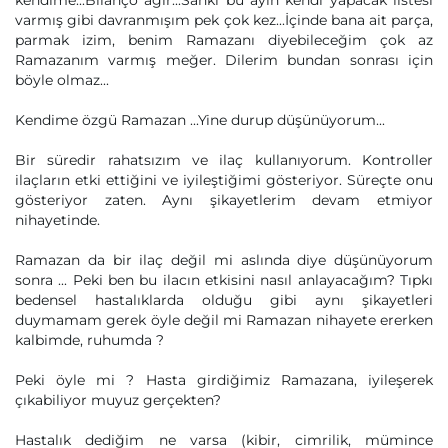
kendime...Bilanço ağır...Sanki bu ayın kendi yapacak listesi
varmış gibi davranmışım pek çok kez...İçinde bana ait parça,
parmak izim, benim Ramazanı diyebileceğim çok az
Ramazanım varmış meğer. Dilerim bundan sonrası için
böyle olmaz...
Kendime özgü Ramazan ...Yine durup düşünüyorum...
Bir süredir rahatsızım ve ilaç kullanıyorum. Kontroller
ilaçların etki ettiğini ve iyileştiğimi gösteriyor. Süreçte onu
gösteriyor zaten. Aynı şikayetlerim devam etmiyor
nihayetinde.
Ramazan da bir ilaç değil mi aslında diye düşünüyorum
sonra ... Peki ben bu ilacın etkisini nasıl anlayacağım? Tıpkı
bedensel hastalıklarda olduğu gibi aynı şikayetleri
duymamam gerek öyle değil mi Ramazan nihayete ererken
kalbimde, ruhumda ?
Peki öyle mi ? Hasta girdiğimiz Ramazana, iyileşerek
çıkabiliyor muyuz gerçekten?
Hastalık dediğim ne varsa (kibir, cimrilik, mümince