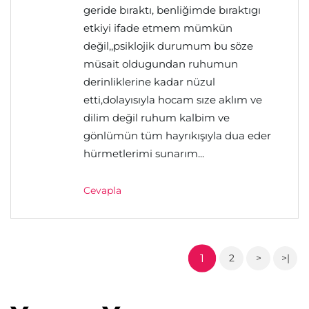
geride bıraktı, benliğimde bıraktıgı
etkiyi ifade etmem mümkün
değil,,psiklojik durumum bu söze
müsait oldugundan ruhumun
derinliklerine kadar nüzul
etti,dolayısıyla hocam sıze aklım ve
dilim değil ruhum kalbim ve
gönlümün tüm hayrıkışıyla dua eder
hürmetlerimi sunarım...
Cevapla
1
2
>
>|