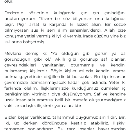
olur.
Dedemin sözlerinin kulağımda çın çın çınladığını
unutamıyorum: “Kızım bir söz biliyorsan onu kulağında
pişir. Pişir anlat ki karşında ki lezzet alsın. Bir sözde
bilmiyorsan sus ki seni âlim sansınlar.”derdi. Allah bize
konuşma yetisi vermiş ki iyi ki vermiş. İrade cüzünü yine biz
kullarına bahşetmiş.
Mevlana demiş ki: “Ya olduğun gibi görün ya da
göründüğün gibi ol.” Akıllı gibi görünüp saf olanlar,
çevresindekileri yanıltanlar, oturmamış ve kendini
bulamamış kişilerdir. Böyle kişiler aslında kendini arama
bulma gayretinde değillerdir ki bulsunlar. Bu tip insanlar
çevremizde azımsanmayacak kadar çok aslında. Yeter ki
farkında olalım. İlişkilerimizde kurduğumuz cümleler iç
benliğimizin vitrinidir diye düşünüyorum. Saf ve kendine
uzak insanlarla aramıza belli bir mesafe oluşturmadığımız
vakit arkadaşlık ilişkimiz yara alacaktır.
Bizler beşer varlıklarız, tahammül duygumuz sınırlıdır. Bir,
iki, üç derken dördüncüde kestirip atabiliriz. İlişkiyi
tamamen sonlandırırız. Bu tarz insanlar hayatımızdan