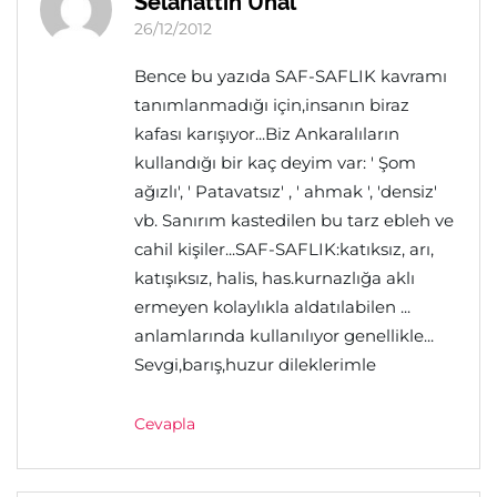
Selahattin Ünal
26/12/2012
Bence bu yazıda SAF-SAFLIK kavramı
tanımlanmadığı için,insanın biraz
kafası karışıyor...Biz Ankaralıların
kullandığı bir kaç deyim var: ' Şom
ağızlı', ' Patavatsız' , ' ahmak ', 'densiz'
vb. Sanırım kastedilen bu tarz ebleh ve
cahil kişiler...SAF-SAFLIK:katıksız, arı,
katışıksız, halis, has.kurnazlığa aklı
ermeyen kolaylıkla aldatılabilen ...
anlamlarında kullanılıyor genellikle...
Sevgi,barış,huzur dileklerimle
Cevapla