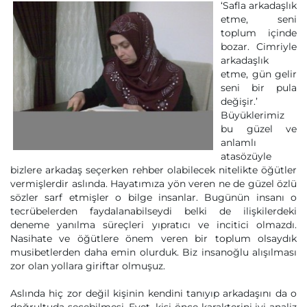
‘Safla arkadaşlık
etme, seni
toplum içinde
bozar. Cimriyle
arkadaşlık
etme, gün gelir
seni bir pula
değişir.’
Büyüklerimiz
bu güzel ve
anlamlı
atasözüyle
bizlere arkadaş seçerken rehber olabilecek nitelikte öğütler
vermişlerdir aslında. Hayatımıza yön veren ne de güzel özlü
sözler sarf etmişler o bilge insanlar. Bugünün insanı o
tecrübelerden faydalanabilseydi belki de ilişkilerdeki
deneme yanılma süreçleri yıpratıcı ve incitici olmazdı.
Nasihate ve öğütlere önem veren bir toplum olsaydık
musibetlerden daha emin olurduk. Biz insanoğlu alışılması
zor olan yollara giriftar olmuşuz.
Aslında hiç zor değil kişinin kendini tanıyıp arkadaşını da o