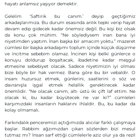
hayatı anlamsız yaşıyor demektir.
Gelelim ‘Saftirik bu canım.’ deyip geçtiğimiz
arkadaşlarımıza. Bu durum esasında anlık tepki verip hayat
devam edip gidecek kadar önemsiz değil. Bu kişi biz olsak
da konu çok mühim. “Ne söylediysem inan bana iyi
niyetimden yaptım. İnan başka bir amacım yoktu.” mazeret
cümlesi bir başka arkadaşımı toplum içinde küçük düşürme
ve incitme sebebim olamaz. İncinen kişi belki günlerce o
konuyu doldurup boşaltacak, ibadetine kadar meşgul
etmesine sebebiyet olacak. Sadece niyetimizin iyi olması
bize böyle bir hak vermez. Bana göre bu bir vebaldir. O
insanı huzursuz etmek, günlerini, saatlerini o söz ve
davranışla işgal etmek helallik gerektirecek kadar
önemlidir. “Ne olacak canım, altı üstü iki çift laf ettim. Ne
olacak ki, bu kadar büyütecek ne var ki?” cümleleri
karşımızdaki insanların haklarını ihlaldir. Bu, bu kadar da
kolay olmamalı.
Farkındalık penceremizi açtığımızda alıcılar farklı çalışmaya
başlar. Rabbim ağzımızdan çıkan sözlerden bizi mesul
tutmaz mı? İnsan sarf ettiği cümlelerle aziz olur ya da rezil