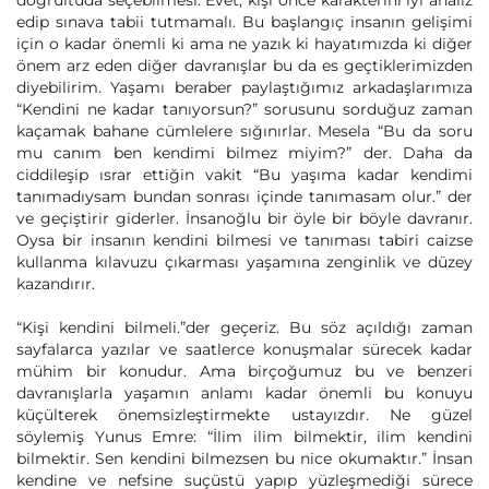
doğrultuda seçebilmesi. Evet, kişi önce karakterini iyi analiz
edip sınava tabii tutmamalı. Bu başlangıç insanın gelişimi
için o kadar önemli ki ama ne yazık ki hayatımızda ki diğer
önem arz eden diğer davranışlar bu da es geçtiklerimizden
diyebilirim. Yaşamı beraber paylaştığımız arkadaşlarımıza
“Kendini ne kadar tanıyorsun?” sorusunu sorduğuz zaman
kaçamak bahane cümlelere sığınırlar. Mesela “Bu da soru
mu canım ben kendimi bilmez miyim?” der. Daha da
ciddileşip ısrar ettiğin vakit “Bu yaşıma kadar kendimi
tanımadıysam bundan sonrası içinde tanımasam olur.” der
ve geçiştirir giderler. İnsanoğlu bir öyle bir böyle davranır.
Oysa bir insanın kendini bilmesi ve tanıması tabiri caizse
kullanma kılavuzu çıkarması yaşamına zenginlik ve düzey
kazandırır.
“Kişi kendini bilmeli.”der geçeriz. Bu söz açıldığı zaman
sayfalarca yazılar ve saatlerce konuşmalar sürecek kadar
mühim bir konudur. Ama birçoğumuz bu ve benzeri
davranışlarla yaşamın anlamı kadar önemli bu konuyu
küçülterek önemsizleştirmekte ustayızdır. Ne güzel
söylemiş Yunus Emre: “İlim ilim bilmektir, ilim kendini
bilmektir. Sen kendini bilmezsen bu nice okumaktır.” İnsan
kendine ve nefsine suçüstü yapıp yüzleşmediği sürece