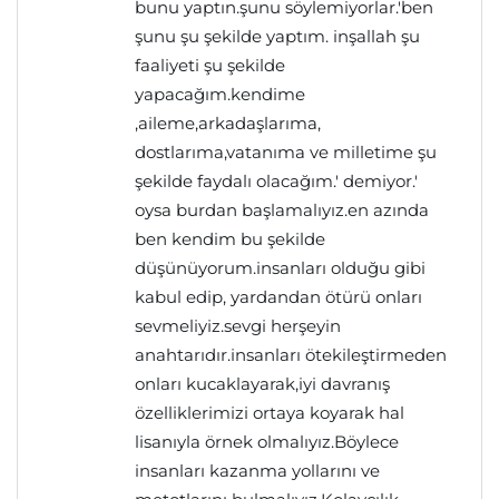
bunu yaptın.şunu söylemiyorlar.'ben
şunu şu şekilde yaptım. inşallah şu
faaliyeti şu şekilde
yapacağım.kendime
,aileme,arkadaşlarıma,
dostlarıma,vatanıma ve milletime şu
şekilde faydalı olacağım.' demiyor.'
oysa burdan başlamalıyız.en azında
ben kendim bu şekilde
düşünüyorum.insanları olduğu gibi
kabul edip, yardandan ötürü onları
sevmeliyiz.sevgi herşeyin
anahtarıdır.insanları ötekileştirmeden
onları kucaklayarak,iyi davranış
özelliklerimizi ortaya koyarak hal
lisanıyla örnek olmalıyız.Böylece
insanları kazanma yollarını ve