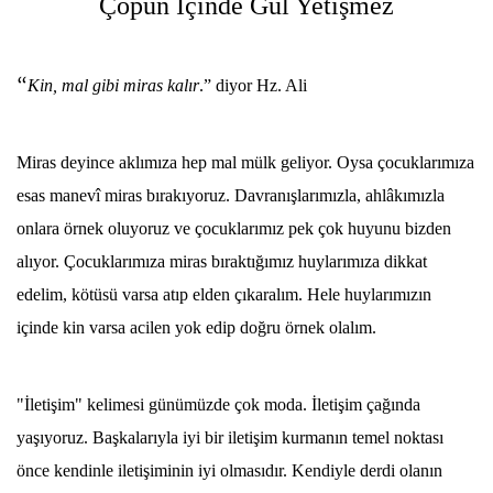
Çöpün
İ
çinde Gül Yeti
ş
mez
“
Kin, mal gibi miras kalır
.” diyor Hz. Ali
Miras deyince aklımıza hep mal mülk geliyor. Oysa çocuklarımıza
esas manevî miras bırakıyoruz. Davranışlarımızla, ahlâkımızla
onlara örnek oluyoruz ve çocuklarımız pek çok huyunu bizden
alıyor. Çocuklarımıza miras bıraktığımız huylarımıza dikkat
edelim, kötüsü varsa atıp elden çıkaralım. Hele huylarımızın
içinde kin varsa acilen yok edip doğru örnek olalım.
"İletişim" kelimesi günümüzde çok moda. İletişim çağında
yaşıyoruz. Başkalarıyla iyi bir iletişim kurmanın temel noktası
önce kendinle iletişiminin iyi olmasıdır. Kendiyle derdi olanın