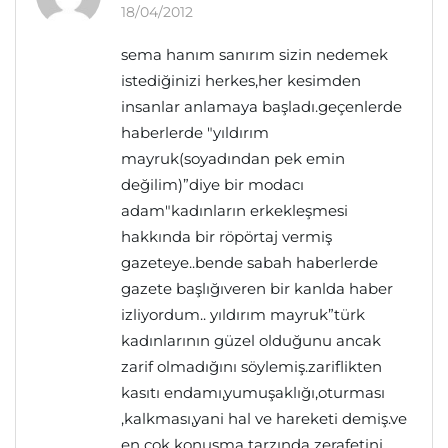
18/04/2012
sema hanım sanırım sizin nedemek
istediğinizi herkes,her kesimden
insanlar anlamaya başladı.geçenlerde
haberlerde "yıldırım
mayruk(soyadından pek emin
değilim)”diye bir modacı
adam"kadınların erkekleşmesi
hakkında bir röpörtaj vermiş
gazeteye..bende sabah haberlerde
gazete başlığıveren bir kanlda haber
izliyordum.. yıldırım mayruk”türk
kadınlarının güzel olduğunu ancak
zarif olmadığını söylemiş.zariflikten
kasıtı endamı,yumuşaklığı,oturması
,kalkması,yani hal ve hareketi demiş.ve
en çok konuşma tarzında zerafetini