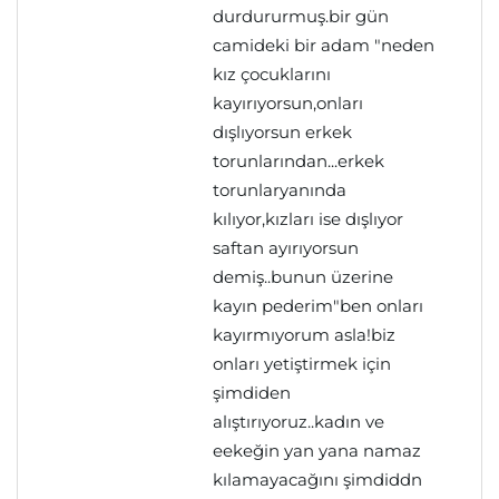
durdururmuş.bir gün
camideki bir adam "neden
kız çocuklarını
kayırıyorsun,onları
dışlıyorsun erkek
torunlarından...erkek
torunlaryanında
kılıyor,kızları ise dışlıyor
saftan ayırıyorsun
demiş..bunun üzerine
kayın pederim"ben onları
kayırmıyorum asla!biz
onları yetiştirmek için
şimdiden
alıştırıyoruz..kadın ve
eekeğin yan yana namaz
kılamayacağını şimdiddn