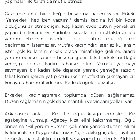
yapmaları iki tarafı da mutlu etmez.
Gazetede ünlü bir erkeğin boşanma haberi vardı. Erkek:
"Yemekleri hep ben yaptım." demiş kadına iyi bir koca
olduğunu anlatmak için. Kaç kadın evde bütün yemekleri
yapan bir koca ister. Kadınlar, kocalarının mutfakta onlara
yardım etmesini isterler; fakat bütün mutfağı ele
geçirmesini istemezler. Mutfak kadınındır; ister az kullansın
ister çok kullansın, erkek orada misafirliğe gelirse, arada
yardım ederse, kadının hoşuna gider; fakat erkek mutfağa
yerleşip kalırsa kadın rahatsız olur. Yemek yapmayı
sevmeyen bir kadın bile dışarıda yemek yemeğe razıdır;
fakat kendi içerde yatıp otururken mutfaktan çıkmayan bir
kocaya tahammül edemez. Evde dengeler bozulur.
Erkekleri kadınlaştırarak toplumda düzen sağlanamaz.
Düzen sağlamanın çok daha mantıklı ve vicdani yolları var.
Arkadaşım anlattı. Kızı ile oğlu kavga etmişler. Kız
ağabeyine vurmuş. Ağabey kıza elini kaldırmamış. Oğlu
annesine "Biliyorum vursam çok canı yanacaktı, tam elimi
kaldıracaktım Peygambermizin "İçinizdeki güçlüler, zayıfları
ezmesin" hadisi aklıma geldi ve vazgeçtim." demiş. Şiddeti