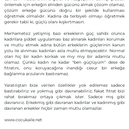
önlemek için erkeğin elinden gücünü almak çözüm olamaz,
çözüm erkeğe gücünü doğru bir şekilde kullanması
öğretmek olmalıdır. Kadına da terbiyeli olmayı öğretmek
gerekir tabii ki, güçlü olanı kışkırtmasın.
Merhametsiz yetişmiş bazı erkeklerin güç sahibi olunca
kadınlara şiddet uygulaması baz alınarak kadınları korumak
ve mutlu etmek adına bütün erkeklerin güçlerinin kanun
yolu ile alınması kadınları asla mutlu etmeyecektir. Normal
olan hiç bir kadın korkak ve mıy mıy bir adamla mutlu
olamaz. Çünkü kadın ne kadar "ben güçlüyüm" dese de
fıtratını, onu koruyacağına inandığı cesur bir erkeğe
bağlanma arzularını bastıramaz.
Yaratılıştan bize verilen özellikler yok edilemez sadece
bastırabiliriz ve yokmuş gibi davranabiliriz; fakat fıtrat bizi
rahat bırakmaz ortaya çıkmak ister. Sadece mış gibi
davranırız. Erkekmiş gibi davranan kadınlar ve kadınmış gibi
davranan erkekler hiçbir zaman mutlu olamazlar.
www.cocukaile.net