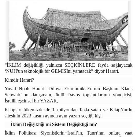
“İKLİM değişikliği yalnızca SEÇKİNLERE fayda sağlayacak
‘NUH'un teknolojik bir GEMİSİni yaratacak” diyor
Harari.
Kimdir Harari?
Yuval Noah Harari: Dünya Ekonomik Formu Başkanı Klaus
Schwab’ ın danışmanı, ünlü Davos toplantılarının yöneticisi,
İsrailli eşcinsel bir Y
AZAR,
Kitapları ülkemizde de 1 milyondan fazla satan ve KitapYurdu
sitesinin 2023 kasım ayında ayın
yazar
ı seçtiği kişi.
İklim Değişikliği mi Sistem Değişikliği mi?
İklim Politikası Siyonistlerin=İsrail’in, Tanrı’nın onlara vaat