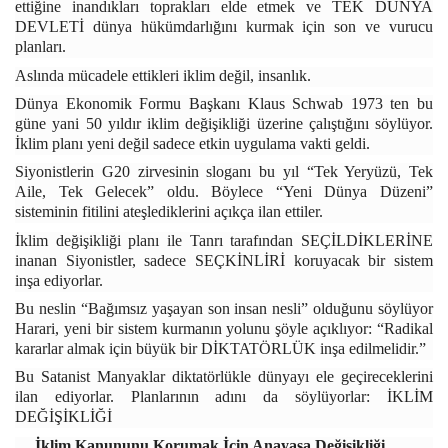
ettiğine inandıkları toprakları elde etmek ve TEK DÜNYA
DEVLETİ dünya hükümdarlığını kurmak için son ve vurucu
planları.
Aslında mücadele ettikleri iklim değil, insanlık.
Dünya Ekonomik Formu Başkanı Klaus Schwab 1973 ten bu
güne yani 50 yıldır iklim değişikliği üzerine çalıştığını söylüyor.
İklim planı yeni değil sadece etkin uygulama vakti geldi.
Siyonistlerin G20 zirvesinin sloganı bu yıl “Tek Yeryüzü, Tek
Aile, Tek Gelecek” oldu. Böylece “Yeni Dünya Düzeni”
sisteminin fitilini ateşlediklerini açıkça ilan ettiler.
İklim değişikliği planı ile Tanrı tarafından SEÇİLDİKLERİNE
inanan Siyonistler, sadece SEÇKİNLİRİ koruyacak bir sistem
inşa ediyorlar.
Bu neslin “Bağımsız yaşayan son insan nesli” olduğunu söylüyor
Harari, yeni bir sistem kurmanın yolunu şöyle açıklıyor: “Radikal
kararlar almak için büyük bir DİKTATÖRLÜK inşa edilmelidir.”
Bu Satanist Manyaklar diktatörlükle dünyayı ele geçireceklerini
ilan ediyorlar. Planlarının adını da söylüyorlar: İKLİM
DEĞİŞİKLİĞİ
İklim Kanununu Korumak İçin Anayasa Değişikliği