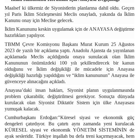
Maalsef ki ülkemiz de Siyonistlerin planlarına dahil oldu. Geçen
yıl Paris İklim Sözleşmesini Meclis onayladı, yakında da İklim
Kanunu onay için Meclise gelecek.
İklim Kanununu keskin uygulamak için de ANAYASA değiştirme
hazırlıkları yapılıyor.
TBMM Çevre Komisyonu Başkanı Murat Kurum 25 Ağustos
2023 de yazılı bir açıklama yaptı. Anadolu Ajansta da yayınlanan
açıklamada Meclis açıldığında onaya sunulacak olan İklim
Kanununun önümüzdeki 100 yılı şekillendirecek bir kanun
olduğunu ve İklim değişikliği ile mücadele için Anayasa
değişikliği hazırlığı yapıldığını ve “iklim kanununun” Anayasa ile
güvenceye alınacağını açıkladı.
Anayasa’daki insan hakları, Siyonist planın uygulanmasında
problem çıkarabilir, değiştirilmesi gerekiyor. Sonuçta dünyada
kurulacak olan Siyonist Diktatör Sistem için ülke Anayasası
yumuşak kalacak.
Cumhurbaşkanı Erdoğan:"Küresel siyasi ve ekonomik güç
dengeleri çatırdıyor. Bu çatırtı aynı zamanda yeni kurulacak
KÜRESEL siyasi ve ekonomik YÖNETİM SİSTEMİNİN de
ayak sesleridir. Türkiye inşallah bu defa treni kaçırmayacak, hem