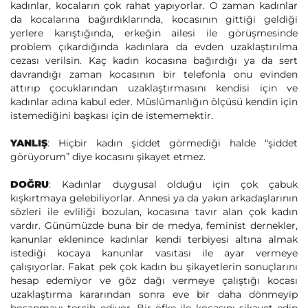
kadınlar, kocaların çok rahat yapıyorlar. O zaman kadınlar
da kocalarına bağırdıklarında, kocasının gittiği geldiği
yerlere karıştığında, erkeğin ailesi ile görüşmesinde
problem çıkardığında kadınlara da evden uzaklaştırılma
cezası verilsin. Kaç kadın kocasına bağırdığı ya da sert
davrandığı zaman kocasının bir telefonla onu evinden
attırıp çocuklarından uzaklaştırmasını kendisi için ve
kadınlar adına kabul eder. Müslümanlığın ölçüsü kendin için
istemediğini başkası için de istememektir.
YANLIŞ
: Hiçbir kadın şiddet görmediği halde “şiddet
görüyorum” diye kocasını şikayet etmez.
DOĞRU
: Kadınlar duygusal olduğu için çok çabuk
kışkırtmaya gelebiliyorlar. Annesi ya da yakın arkadaşlarının
sözleri ile evliliği bozulan, kocasına tavır alan çok kadın
vardır. Günümüzde buna bir de medya, feminist dernekler,
kanunlar eklenince kadınlar kendi terbiyesi altına almak
istediği kocaya kanunlar vasıtası ile ayar vermeye
çalışıyorlar. Fakat pek çok kadın bu şikayetlerin sonuçlarını
hesap edemiyor ve göz dağı vermeye çalıştığı kocası
uzaklaştırma kararından sonra eve bir daha dönmeyip