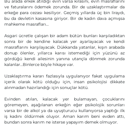
Bu arada erkek atıldığı evin varsa kirasını, evin masraflarını
ve faturalarını ödemek zorunda. Bir de uzaklaştırmalar da
erkeğe para cezası kesiliyor. Geçmiş yıllarda üç bin liraydı,
bu da devletin kasasına giriyor. Bir de kadın dava açmışsa
mahkeme masrafları…
Asgari ücretle çalışan bir adam bütün bunları karşıladıktan
sonra bir de kendine kalacak yer ayarlayacak ve kendi
masraflarını karşılayacak. Dükkanda yatanlar, kışın arabada
donup ölenler, yıllarca karısı istemediği için yüzünü az
gördüğü kendi ailesinin yanına utançla dönmek zorunda
kalanlar…Binlerce böyle hikaye var.
Uzaklaştırma kararı fazlasıyla uygulanıyor fakat uygulama
içerik olarak kötü olduğu için, insan psikolojisi dikkate
alınmadan hazırlandığı için sonuçlar kötü.
Evinden atılan, kalacak yer bulamayan, çocuklarını
göremeyen, aşağılanan erkeğin eğer psikolojik sorunları
varsa bir de alkol ya da uyuşturucu kullanıyorsa yaptığı ilk
iş kadını öldürmek oluyor. Aman karım beni evden attı,
bundan sonra karım ne isterse yapayım demek olmuyor.