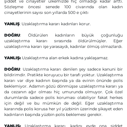
şiddet ve cinayetler ülkemizde hiç olmadığı kadar arttı.
Sözleşme öncesi senede 100 civarında olan kadın
cinayetlerinin sayısı son yıllarda 500 e çıktı
YANLIŞ
: Uzaklaştırma kararı kadınları korur.
DOĞRU
: Öldürülen kadınların büyük çoğunluğu
uzaklaştırma kararı sırasında öldürülmüşler. Eğer
uzaklaştırma kararı işe yarasaydı, kadınlar ölmüş olmazlardı.
YANLIŞ:
Uzaklaştırma alan erkek kadına yaklaşamaz.
DOĞRU
: Uzaklaştırma kararı denilen şey sadece kanuni bir
bildirimdir. Pratikte koruyucu bir tarafı yoktur. Uzaklaştırma
kararı var diye kadının başında ya da evinin önünde polis
beklemiyor. Adamın gözü dönmüşse uzaklaştırma kararı ya
da cezanın ağır olması hiç umurunda olmuyor. Çok özel
durumlarda sadece polis koruması olabiliyor fakat herkes
için değil ve bu mümkün de değil. Eğer uzaklaştırma
kararında polis korusa her yıl yüzbinin üzerinde şikayet eden
kadınların başında yüzbin polis beklemesi gerekir.
YANLIŞ:
Uzaklaştırma kararı, kadını evde ona şiddet