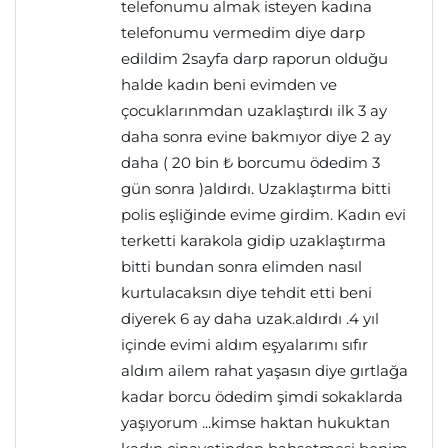
telefonumu almak isteyen kadına
telefonumu vermedim diye darp
edildim 2sayfa darp raporun olduğu
halde kadın beni evimden ve
çocuklarınmdan uzaklaştırdı ilk 3 ay
daha sonra evine bakmıyor diye 2 ay
daha ( 20 bin ₺ borcumu ödedim 3
gün sonra )aldırdı. Uzaklaştırma bitti
polis eşliğinde evime girdim. Kadın evi
terketti karakola gidip uzaklaştırma
bitti bundan sonra elimden nasıl
kurtulacaksın diye tehdit etti beni
diyerek 6 ay daha uzak.aldırdı .4 yıl
içinde evimi aldım eşyalarımı sıfır
aldım ailem rahat yaşasın diye gırtlağa
kadar borcu ödedim şimdi sokaklarda
yaşıyorum ...kimse haktan hukuktan