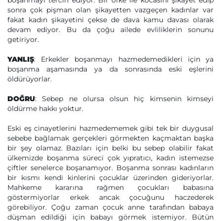
boşanmayı tercih ediyor. Bir öfke ile kocasını şikayet edip
sonra çok pişman olan şikayetten vazgeçen kadınlar var
fakat kadın şikayetini çekse de dava kamu davası olarak
devam ediyor. Bu da çoğu ailede evliliklerin sonunu
getiriyor.
YANLIŞ
: Erkekler boşanmayı hazmedemedikleri için ya
boşanma aşamasında ya da sonrasında eski eşlerini
öldürüyorlar.
DOĞRU
: Sebep ne olursa olsun hiç kimsenin kimseyi
öldürme hakkı yoktur.
Eski eş cinayetlerini hazmedememek gibi tek bir duygusal
sebebe bağlamak gerçekleri görmekten kaçmaktan başka
bir şey olamaz. Bazıları için belki bu sebep olabilir fakat
ülkemizde boşanma süreci çok yıpratıcı, kadın istemezse
çiftler senelerce boşanamıyor. Boşanma sonrası kadınların
bir kısmı kendi kinlerini çocuklar üzerinden gideriyorlar.
Mahkeme kararına rağmen çocukları babasına
göstermiyorlar erkek ancak çocuğunu haczederek
görebiliyor. Çoğu zaman çocuk anne tarafından babaya
düşman edildiği için babayı görmek istemiyor. Bütün