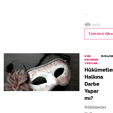
...
4414
Tümünü Oku
SON
19/04/2
EKLENEN
YAZILAR
Hükümetle
Halkına
Darbe
Yapar
mı?
Hükümetler