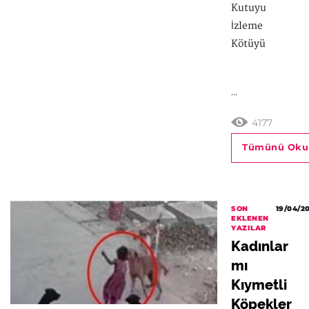
Kutuyu
İzleme
Kötüyü
...
4177
Tümünü Oku
SON
19/04/2
EKLENEN
YAZILAR
Kadınlar
mı
Kıymetli
Köpekler