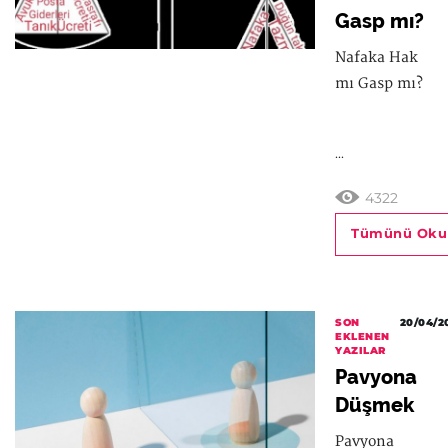
Gasp mı?
Nafaka Hak
mı Gasp mı?
...
4322
Tümünü Oku
SON
20/04/2
EKLENEN
YAZILAR
Pavyona
Düşmek
Pavyona