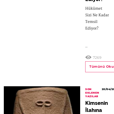
Hükümet
Sizi Ne Kadar
Temsil
Ediyor?
...
7269
Tümünü Oku
SON
20/04/2
EKLENEN
YAZILAR
Kimsenin
İlahına