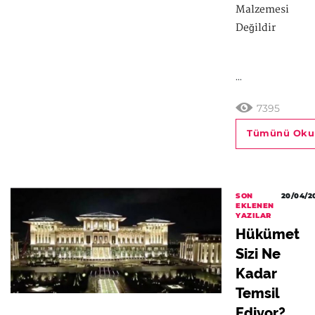
Malzemesi
Değildir
...
7395
Tümünü Oku
SON
20/04/2
EKLENEN
YAZILAR
Hükümet
Sizi Ne
Kadar
Temsil
Ediyor?