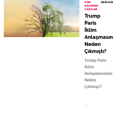
SON
20/04/2
EKLENEN
YAZILAR
Trump
Paris
İklim
Anlaşması
Neden
Çıkmıştı?
Trump Paris
İklim
Anlaşmasından
Neden
Çıkmıştı?
...