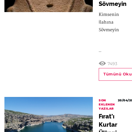
Sövmeyin
Kimsenin
İlahına
Sövmeyin
...
7493
Tümünü Oku
SON
20/04/2
EKLENEN
YAZILAR
Fırat’ı
Kurtar