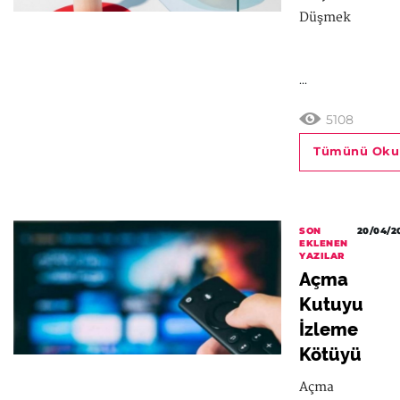
Düşmek
...
5108
Tümünü Oku
SON
20/04/2
EKLENEN
YAZILAR
Açma
Kutuyu
İzleme
Kötüyü
Açma