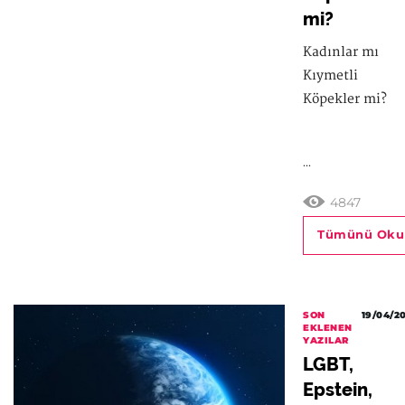
mi?
Kadınlar mı
Kıymetli
Köpekler mi?
...
4847
Tümünü Oku
SON
19/04/2
EKLENEN
YAZILAR
LGBT,
Epstein,