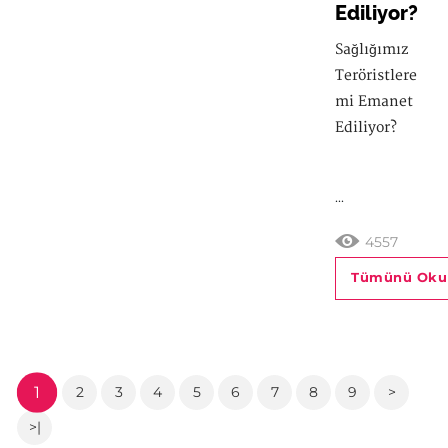
Ediliyor?
Sağlığımız
Teröristlere
mi Emanet
Ediliyor?
...
4557
Tümünü Oku
1
2
3
4
5
6
7
8
9
>
>|