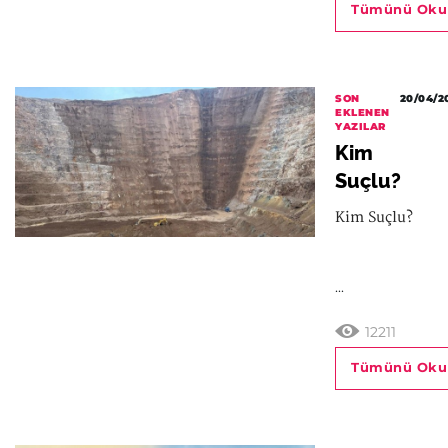
Tümünü Oku
SON
20/04/2
EKLENEN
YAZILAR
Kim
Suçlu?
Kim Suçlu?
...
12211
Tümünü Oku