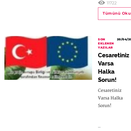
11722
Tümünü Oku
SON
20/04/2
EKLENEN
YAZILAR
Cesaretiniz
Varsa
Halka
Sorun!
Cesaretiniz
Varsa Halka
Sorun!
...