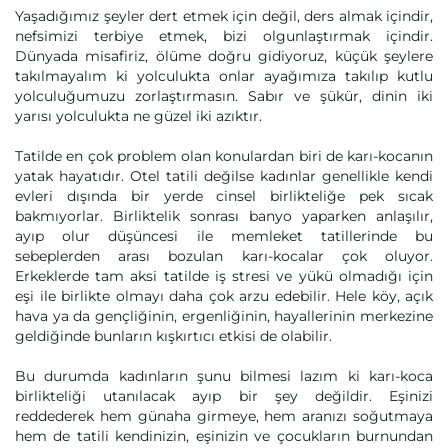
Yaşadığımız şeyler dert etmek için değil, ders almak içindir,
nefsimizi terbiye etmek, bizi olgunlaştırmak içindir.
Dünyada misafiriz, ölüme doğru gidiyoruz, küçük şeylere
takılmayalım ki yolculukta onlar ayağımıza takılıp kutlu
yolculuğumuzu zorlaştırmasın. Sabır ve şükür, dinin iki
yarısı yolculukta ne güzel iki azıktır.
Tatilde en çok problem olan konulardan biri de karı-kocanın
yatak hayatıdır. Otel tatili değilse kadınlar genellikle kendi
evleri dışında bir yerde cinsel birlikteliğe pek sıcak
bakmıyorlar. Birliktelik sonrası banyo yaparken anlaşılır,
ayıp olur düşüncesi ile memleket tatillerinde bu
sebeplerden arası bozulan karı-kocalar çok oluyor.
Erkeklerde tam aksi tatilde iş stresi ve yükü olmadığı için
eşi ile birlikte olmayı daha çok arzu edebilir. Hele köy, açık
hava ya da gençliğinin, ergenliğinin, hayallerinin merkezine
geldiğinde bunların kışkırtıcı etkisi de olabilir.
Bu durumda kadınların şunu bilmesi lazım ki karı-koca
birlikteliği utanılacak ayıp bir şey değildir. Eşinizi
reddederek hem günaha girmeye, hem aranızı soğutmaya
hem de tatili kendinizin, eşinizin ve çocukların burnundan