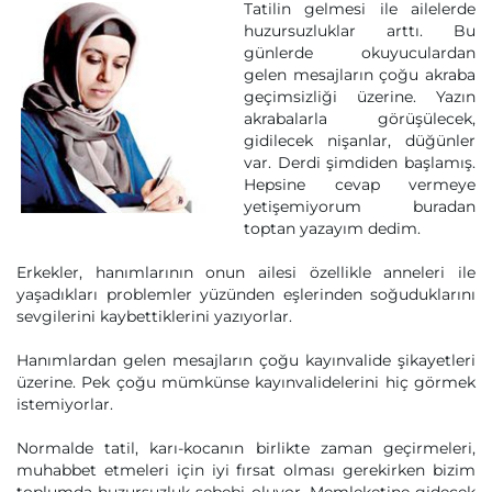
Tatilin gelmesi ile ailelerde
huzursuzluklar arttı. Bu
günlerde okuyuculardan
gelen mesajların çoğu akraba
geçimsizliği üzerine. Yazın
akrabalarla görüşülecek,
gidilecek nişanlar, düğünler
var. Derdi şimdiden başlamış.
Hepsine cevap vermeye
yetişemiyorum buradan
toptan yazayım dedim.
Erkekler, hanımlarının onun ailesi özellikle anneleri ile
yaşadıkları problemler yüzünden eşlerinden soğuduklarını
sevgilerini kaybettiklerini yazıyorlar.
Hanımlardan gelen mesajların çoğu kayınvalide şikayetleri
üzerine. Pek çoğu mümkünse kayınvalidelerini hiç görmek
istemiyorlar.
Normalde tatil, karı-kocanın birlikte zaman geçirmeleri,
muhabbet etmeleri için iyi fırsat olması gerekirken bizim