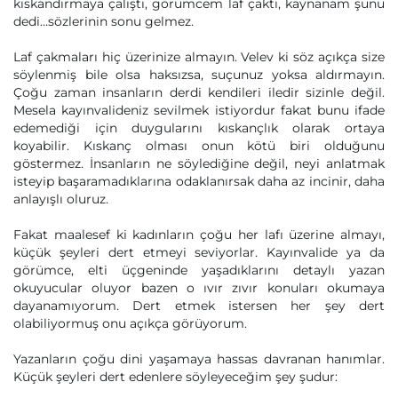
kıskandırmaya çalıştı, görümcem laf çaktı, kaynanam şunu
dedi…sözlerinin sonu gelmez.
Laf çakmaları hiç üzerinize almayın. Velev ki söz açıkça size
söylenmiş bile olsa haksızsa, suçunuz yoksa aldırmayın.
Çoğu zaman insanların derdi kendileri iledir sizinle değil.
Mesela kayınvalideniz sevilmek istiyordur fakat bunu ifade
edemediği için duygularını kıskançlık olarak ortaya
koyabilir. Kıskanç olması onun kötü biri olduğunu
göstermez. İnsanların ne söylediğine değil, neyi anlatmak
isteyip başaramadıklarına odaklanırsak daha az incinir, daha
anlayışlı oluruz.
Fakat maalesef ki kadınların çoğu her lafı üzerine almayı,
küçük şeyleri dert etmeyi seviyorlar. Kayınvalide ya da
görümce, elti üçgeninde yaşadıklarını detaylı yazan
okuyucular oluyor bazen o ıvır zıvır konuları okumaya
dayanamıyorum. Dert etmek istersen her şey dert
olabiliyormuş onu açıkça görüyorum.
Yazanların çoğu dini yaşamaya hassas davranan hanımlar.
Küçük şeyleri dert edenlere söyleyeceğim şey şudur: