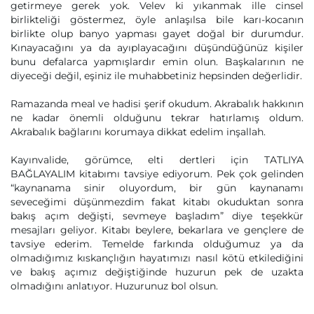
getirmeye gerek yok. Velev ki yıkanmak ille cinsel
birlikteliği göstermez, öyle anlaşılsa bile karı-kocanın
birlikte olup banyo yapması gayet doğal bir durumdur.
Kınayacağını ya da ayıplayacağını düşündüğünüz kişiler
bunu defalarca yapmışlardır emin olun. Başkalarının ne
diyeceği değil, eşiniz ile muhabbetiniz hepsinden değerlidir.
Ramazanda meal ve hadisi şerif okudum. Akrabalık hakkının
ne kadar önemli olduğunu tekrar hatırlamış oldum.
Akrabalık bağlarını korumaya dikkat edelim inşallah.
Kayınvalide, görümce, elti dertleri için TATLIYA
BAĞLAYALIM kitabımı tavsiye ediyorum. Pek çok gelinden
“kaynanama sinir oluyordum, bir gün kaynanamı
seveceğimi düşünmezdim fakat kitabı okuduktan sonra
bakış açım değişti, sevmeye başladım” diye teşekkür
mesajları geliyor. Kitabı beylere, bekarlara ve gençlere de
tavsiye ederim. Temelde farkında olduğumuz ya da
olmadığımız kıskançlığın hayatımızı nasıl kötü etkilediğini
ve bakış açımız değiştiğinde huzurun pek de uzakta
olmadığını anlatıyor. Huzurunuz bol olsun.