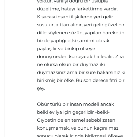
yoktur, yanlışı doğru bir uslupla
düzeltme, hatayı farkettirme vardır.
Kısacası insani ilişkilerde yeri gelir
susulur, alttan alınır, yeri gelir güzel bir
dille söylenen sözün, yapılan hareketin
bizde yaptığı etki samimi olarak
paylaşılır ve birikip öfkeye
dönüşmeden konuşarak halledilir. Zira
ne olursa olsun bir duymaz iki
duymazsınız ama bir süre bakarsınız ki
birikmiş bir öfke. Bu son derece fıtri bir
şey.
Öbür türlü bir insan modeli ancak
belki evliya için geçerlidir -belki-
Gıybetin de en temel sebebi zaten
konuşmamak, ve bunun kaçınılmaz
sonucu olarak içinde birikmesi, öfkeye