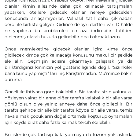
toplumda huzursuzluk sebebi oluyor. Memleketine gidecek
olanlar kimin ailesinde daha çok kalınacak tartışmaları
yaparken, otellere gidecek olanlar nereye gidecekleri
konusunda anlaşamıyorlar. Velhasıl tatil daha çıkmadan
derdi ile birlikte geliyor. Gidince de ayrı dertleri var. O halde
ne yapılırsa bu problemleri en aza indirebilir, tatilden
dinlenmiş olarak huzurla gelinebilir ona bakmak lazım.
Önce memleketine gidecek olanlar için: Kime önce
gidilecek kimde çok kalınacağı konusunu makul bir şekilde
ele alın. Geçmişin acısını çıkarmaya çalışarak ya da
biriktirdiğiniz kininizin yol göstericiliğinde değil. “Sizinkiler
bana bunu yapmıştı” ları hiç karıştırmadan. Mü’mince bakın
duruma.
Öncelikle ihtiyaca göre bakılabilir. Bir tarafta sizin yolunuzu
gözleyen yalnız bir anne diğer tarafta kalabalık bir aile varsa
gönlü olsun diye yalnız anneye daha önce gidilebilir. Bir
tarafta şehirde bir aile bir tarafta köyde bir aile varsa, temiz
hava almak çocukların doğal ortamda koşturup oynamaları
için köyde biraz daha fazla kalmak tercih edilebilir.
Bu işlerde çok tartışıp kafa yormaya da lüzum yok aslında