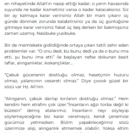
en nihayetinde Allah’ın nasip ettiği kadar; o yerin havasında
suyunda ne kadar kısmetiniz varsa o kadar kalacaksınız. Siz
bir ay kalmaya karar verirsiniz Allah bir mani çıkarır üç
günde dönmek zorunda kalabilirsiniz ya da üç günlüğüne
gitmeye karar verirsiniz fakat üç beş derken bir bakmışsınız
zaman uzamış. Nasibuke yusibuke.
Bir de memlekete gidildiğinde ortaya çıkan tatili zehir eden
problemler var. “O onu dedi, bu bunu dedi ya da o bunu ima
etti, şu bunu ima etti” ile başlayan nefse dokunan basit
laflar, alınganlıklar, kıskançlıklar…
“Çabuk gücenenin dostluğu olmaz, hasetçinin huzuru
olmaz, yalancının cesareti olmaz.” Diye çoook güzel bir
sözü var Hz. Ali’nin.
“Alınganın, çabuk darılıp kırılanın dostluğu olmaz.” Hem
kendini hem etrafını çok üzer.“İnsanların ağzı torba değil ki
büzesin” demiş atalarımız. İnsanların neyi söyleyip
söylemeyeceğine biz karar veremeyiz, kendi çenemize
gücümüz yetmezken. Bizim yapabileceğimiz sözü
üzerimize alıp, alınganlık etmemek olabilir. Yoksa eltim