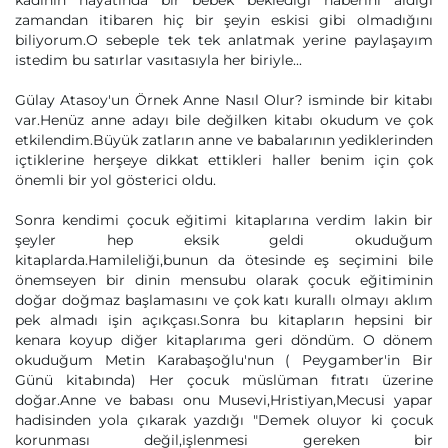
kadının hayatında bir bebek beklediği haberini aldığı
zamandan itibaren hiç bir şeyin eskisi gibi olmadığını
biliyorum.O sebeple tek tek anlatmak yerine paylaşayım
istedim bu satırlar vasıtasıyla her biriyle...
Gülay Atasoy'un Örnek Anne Nasıl Olur? isminde bir kitabı
var.Henüz anne adayı bile değilken kitabı okudum ve çok
etkilendim.Büyük zatların anne ve babalarının yediklerinden
içtiklerine herşeye dikkat ettikleri haller benim için çok
önemli bir yol gösterici oldu.
Sonra kendimi çocuk eğitimi kitaplarına verdim lakin bir
şeyler hep eksik geldi okuduğum
kitaplarda.Hamileliği,bunun da ötesinde eş seçimini bile
önemseyen bir dinin mensubu olarak çocuk eğitiminin
doğar doğmaz başlamasını ve çok katı kurallı olmayı aklım
pek almadı işin açıkçası.Sonra bu kitapların hepsini bir
kenara koyup diğer kitaplarıma geri döndüm. O dönem
okuduğum Metin Karabaşoğlu'nun ( Peygamber'in Bir
Günü kitabında) Her çocuk müslüman fıtratı üzerine
doğar.Anne ve babası onu Musevi,Hristiyan,Mecusi yapar
hadisinden yola çıkarak yazdığı "Demek oluyor ki çocuk
korunması değil,işlenmesi gereken bir