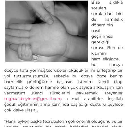
Bize sıklıkla
sorulan
sorulardan biri
de hamilelik
döneminin
nasıl
geçirilmesi
gerektiği
sorusu...Ben de
kızımın
hamileliğinde
bu soruya
epeyce kafa yormuş,tecrübeleri,okuduklarımı birleştirip bir
yol tutturmuştum.Bu sebeple bu dosya önce benim
hamilelik günlüğümle başlasın istedim Kendi blog
sayfamda o dönem hamile olan çok sayıda arkadaşım için
yazmıştım .Kendi süreçlerini paylaşmak isteyenler
tugbaakbeyinan@gmail.com
a mail atabilirler. İnşallah
çocuk eğitiminin anne karnında başladığı düsturu böylece
çok kişiye ulaşır...
"Hamileyken başka tecrübelerin çok önemli olduğunu ve bir