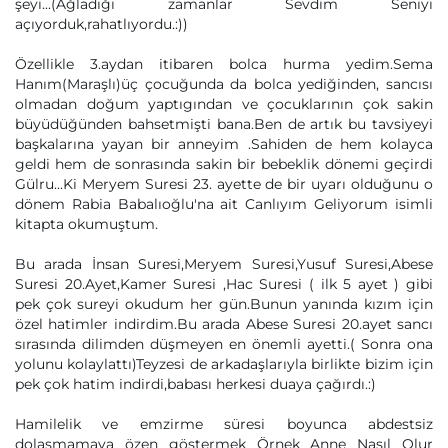
şeyi...(Ağladığı zamanlar Sevdim Seniyi
açıyorduk,rahatlıyordu.:))
Özellikle 3.aydan itibaren bolca hurma yedim.Sema
Hanım(Maraşlı)üç çocuğunda da bolca yediğinden, sancısı
olmadan doğum yaptıgından ve çocuklarının çok sakin
büyüdüğünden bahsetmişti bana.Ben de artık bu tavsiyeyi
başkalarına yayan bir anneyim .Sahiden de hem kolayca
geldi hem de sonrasında sakin bir bebeklik dönemi geçirdi
Gülru...Ki Meryem Suresi 23. ayette de bir uyarı olduğunu o
dönem Rabia Babalıoğlu'na ait Canlıyım Geliyorum isimli
kitapta okumuştum.
Bu arada İnsan Suresi,Meryem Suresi,Yusuf Suresi,Abese
Suresi 20.Ayet,Kamer Suresi ,Hac Suresi ( ilk 5 ayet ) gibi
pek çok sureyi okudum her gün.Bunun yanında kızım için
özel hatimler indirdim.Bu arada Abese Suresi 20.ayet sancı
sırasında dilimden düşmeyen en önemli ayetti.( Sonra ona
yolunu kolaylattı)Teyzesi de arkadaşlarıyla birlikte bizim için
pek çok hatim indirdi,babası herkesi duaya çağırdı.:)
Hamilelik ve emzirme süresi boyunca abdestsiz
dolaşmamaya özen göstermek Örnek Anne Nasıl Olur