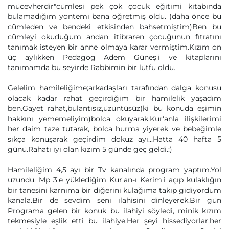
mücevherdir"cümlesi pek çok çocuk eğitimi kitabında
bulamadığım yöntemi bana öğretmiş oldu. (daha önce bu
cümleden ve bendeki etkisinden bahsetmiştim)Ben bu
cümleyi okuduğum andan itibraren çocuğunun fıtratını
tanımak isteyen bir anne olmaya karar vermiştim.Kızım on
üç aylıkken Pedagog Adem Güneş'i ve kitaplarını
tanımamda bu seyirde Rabbimin bir lütfu oldu.
Gelelim hamileliğime;arkadaşları tarafından dalga konusu
olacak kadar rahat geçirdiğim bir hamilelik yaşadım
ben.Gayet rahat,bulantısız,üzüntüsüz(ki bu konuda eşimin
hakkını yememeliyim)bolca okuyarak,Kur'anla ilişkilerimi
her daim taze tutarak, bolca hurma yiyerek ve bebeğimle
sıkça konuşarak geçirdim dokuz ayı...Hatta 40 hafta 5
günü.Rahatı iyi olan kızım 5 günde geç geldi.:)
Hamileliğim 4,5 ayı bir Tv kanalında program yaptım.Yol
uzundu. Mp 3'e yüklediğim Kur'an-ı Kerim'i açıp kulaklığın
bir tanesini karnıma bir diğerini kulağıma takıp gidiyordum
kanala.Bir de sevdim seni ilahisini dinleyerek.Bir gün
Programa gelen bir konuk bu ilahiyi söyledi, minik kızım
tekmesiyle eşlik etti bu ilahiye.Her şeyi hissediyorlar,her