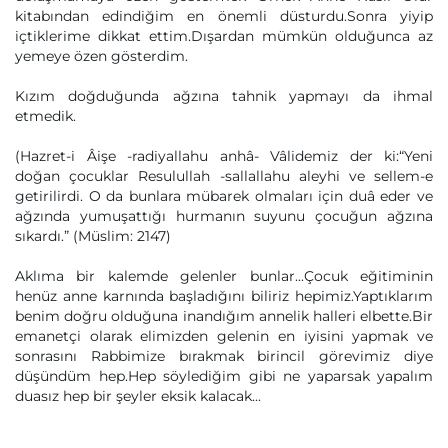
kitabından edindiğim en önemli düsturdu.Sonra yiyip
içtiklerime dikkat ettim.Dışardan mümkün olduğunca az
yemeye özen gösterdim.
Kızım doğduğunda ağzına tahnik yapmayı da ihmal
etmedik.
(Hazret-i Âişe -radiyallahu anhâ- Vâlidemiz der ki:“Yeni
doğan çocuklar Resulullah -sallallahu aleyhi ve sellem-e
getirilirdi. O da bunlara mübarek olmaları için duâ eder ve
ağzında yumuşattığı hurmanın suyunu çocuğun ağzına
sıkardı.” (Müslim: 2147)
Aklıma bir kalemde gelenler bunlar...Çocuk eğitiminin
henüz anne karnında başladığını biliriz hepimiz.Yaptıklarım
benim doğru olduğuna inandığım annelik halleri elbette.Bir
emanetçi olarak elimizden gelenin en iyisini yapmak ve
sonrasını Rabbimize bırakmak birincil görevimiz diye
düşündüm hep.Hep söylediğim gibi ne yaparsak yapalım
duasız hep bir şeyler eksik kalacak...