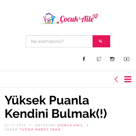
Yüksek Puanla
Kendini Bulmak(!)
22-11-2015
KATEGORİ
GONCA ANIL
YAZAR
TUĞBA AKBEY İNAN