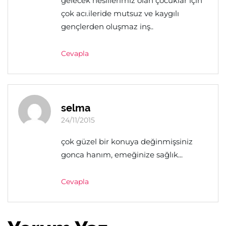
gelecek nesillerimiz olan çocuklar için
çok acı.ileride mutsuz ve kaygılı
gençlerden oluşmaz inş..
Cevapla
selma
24/11/2015
çok güzel bir konuya değinmişsiniz
gonca hanım, emeğinize sağlık...
Cevapla