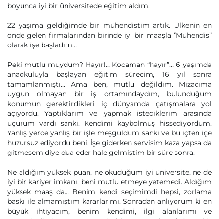
boyunca iyi bir üniversitede eğitim aldım.
22 yaşıma geldiğimde bir mühendistim artık. Ülkenin en
önde gelen firmalarından birinde iyi bir maaşla “Mühendis”
olarak işe başladım…
Peki mutlu muydum? Hayır!… Kocaman “hayır”… 6 yaşımda
anaokuluyla başlayan eğitim sürecim, 16 yıl sonra
tamamlanmıştı… Ama ben, mutlu değildim. Mizacıma
uygun olmayan bir iş ortamındaydım, bulunduğum
konumun gerektirdikleri iç dünyamda çatışmalara yol
açıyordu. Yaptıklarım ve yapmak istediklerim arasında
uçurum vardı sanki. Kendimi kaybolmuş hissediyordum.
Yanlış yerde yanlış bir işle meşguldüm sanki ve bu içten içe
huzursuz ediyordu beni. İşe giderken servisim kaza yapsa da
gitmesem diye dua eder hale gelmiştim bir süre sonra.
Ne aldığım yüksek puan, ne okuduğum iyi üniversite, ne de
iyi bir kariyer imkanı, beni mutlu etmeye yetemedi. Aldığım
yüksek maaş da… Benim kendi seçimimdi hepsi, zorlama
baskı ile almamıştım kararlarımı. Sonradan anlıyorum ki en
büyük ihtiyacım, benim kendimi, ilgi alanlarımı ve