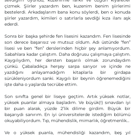
sevdiğim oyundu, kuzenimle farklı ve özgün kıyafetler
çizmek. Şiirler yazardım ben, kuzenim benim şiirlerimi
bestelerdi. Arkadaşlarım bana konu söylerdi, ben o konuda
şiirler yazardım, kimileri o satırlarla sevdiği kıza ilanı aşk
ederdi.
Sonra bir başka şehirde fen lisesini kazandım. Fen lisesinde
son derece başarısız ve mutsuz oldum. Adı üstünde “fen”
lisesi ve ben “fen” derslerinden hiçbir şey anlamıyordum.
Sabahlara kadar çalıştım. Daha doğrusu çalışmaya çalıştım.
Kaygılıydım, her dersten başarılı olmak zorundaydım
çünkü. Çabaladıkça herşey sarpa sarıyor ve içinde ne
yazdığını anlayamadığım kitaplarla bir girdapa
sürükleniyordum sanki. Kaygılı bir beynin öğrenemediğini
işte daha o yaşlarda tecrübe ettim.
Son sınıfta genel bir liseye geçtim. Artık yüksek notlar,
yüksek puanlar almaya başladım. Ve büyük(!) sınavdan iyi
bir puan alarak, yüzde 2’lik dilime girdim. Büyük bir
başarıydı sanırım. En iyi üniversitelerde istediğim bölümü
okuyabiliyordum. Tıp, mühendislik, mimarlık, öğretmenlik…
Ve o yüksek puanla, mühendisliği kazandım, beş yıl