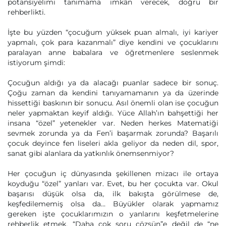
potansiyelimi tanımama imkân verecek, doğru bir
rehberlikti.
İşte bu yüzden “çocuğum yüksek puan almalı, iyi kariyer
yapmalı, çok para kazanmalı” diye kendini ve çocuklarını
paralayan anne babalara ve öğretmenlere seslenmek
istiyorum şimdi:
Çocuğun aldığı ya da alacağı puanlar sadece bir sonuç.
Çoğu zaman da kendini tanıyamamanın ya da üzerinde
hissettiği baskının bir sonucu. Asıl önemli olan ise çocuğun
neler yapmaktan keyif aldığı. Yüce Allah’ın bahşettiği her
insana “özel” yetenekler var. Neden herkes Matematiği
sevmek zorunda ya da Fen’i başarmak zorunda? Başarılı
çocuk deyince fen liseleri akla geliyor da neden dil, spor,
sanat gibi alanlara da yatkınlık önemsenmiyor?
Her çocuğun iç dünyasında şekillenen mizacı ile ortaya
koyduğu “özel” yanları var. Evet, bu her çocukta var. Okul
başarısı düşük olsa da, ilk bakışta görülmese de,
keşfedilememiş olsa da… Büyükler olarak yapmamız
gereken işte çocuklarımızın o yanlarını keşfetmelerine
rehberlik etmek. “Daha çok soru çözsün”e değil de “ne