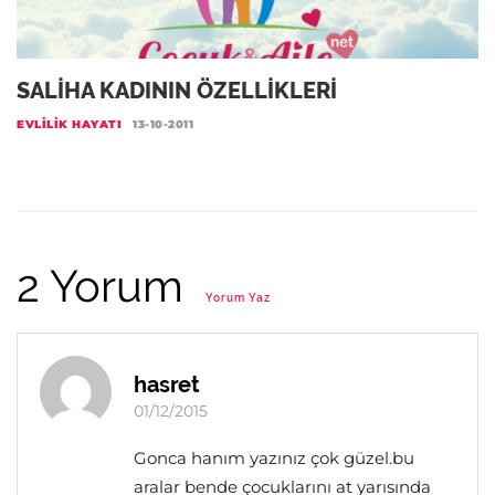
SALİHA KADININ ÖZELLİKLERİ
EVLILIK HAYATI
13-10-2011
2 Yorum
Yorum Yaz
hasret
01/12/2015
Gonca hanım yazınız çok güzel.bu
aralar bende çocuklarını at yarısında