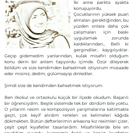
İki anne parkta ayakta
konuşuyordu.
Çocuklarının yüksek puan
almaları gerektiğinden, bu
yüzden onlara daha çok
çalışmaları için baskı
uygulamak zorunda
kaldıklarından… Belli ki
gergindiler, kaygılıydılar.
Geçip gidemedim yanlarından, kulak misafiri olduğum
konu derin bir anlam taşıyordu içimde. Özür dileyerek
böldüm ve size kendimden bahsetmek istiyorum müsaade
eder misiniz, dedim, gülümseyip dinlediler.
Şimdi size de kendimden bahsetmek istiyorum.
Ben ilkokul ve ortaokulu küçük bir ilçede okudum. Başarılı
bir öğrenciydim. Beşlik sistemde tek bir dördüm bile yoktu.
O yıllarım resim ve kompozisyon yarışmalarına katılmakla
geçti, çok keyif alırdım renkleri ve kelimeleri kâğıda
dökmekten. Bütün defterlerimin arkasına kız resimleri çizer,
çeşit çeşit kıyafetler tasarlardım. Misafirliklerde bile en