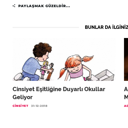
PAYLAŞMAK GÜZELDIR...
BUNLAR DA ILGINIZ
Cinsiyet Eşitliğine Duyarlı Okullar
A
Geliyor
M
CINSIYET
31-12-2018
A