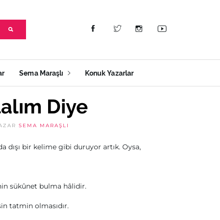
ar
Sema Maraşlı
Konuk Yazarlar
alım Diye
AZAR
SEMA MARAŞLI
dışı bir kelime gibi duruyor artık. Oysa,
nin sükûnet bulma hâlidir.
in tatmin olmasıdır.