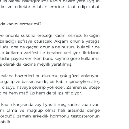
ılış olarak baktığımızda kadın hâkimiyete uygun
dın ve erkekte Allah’ın emrine itaat edip rahat
nda kadını ezmez mi?
n ve onunla sükûna ereceği kadını ezmez. Erkeğin
azırladığı sofraya oturacak. Akşam onunla yatağa
uğu ona da geçer; onunla ne huzuru bulabilir ne
 kollama vazifesi ile beraber veriliyor. İktidarın
tidar payesi verirken bunu keyfine göre kullanma
 olarak da kadına meyilli yaratılmış.
 Mevlana hazretleri bu durumu çok güzel anlatıyor.
e galip ve baskın ise de, bir kabın içindeyken ateş
eş o suyu havaya çevirip yok eder. Zâhiren su ateşe
adına hem mağlûp hem de tâlipsin!" diyor.
kadın karşısında zayıf yaratılmış, kadına zaafı var,
hâkim olma ve mağlup olma hâli arasında denge
ı gördüğü zaman erkeklik hormonu testosteronun
bilir.