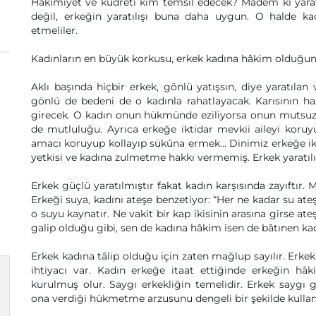
Hâkimiyet ve kudreti kim temsil edecek? Madem ki yarat
değil, erkeğin yaratılışı buna daha uygun. O halde ka
etmeliler.
Kadınların en büyük korkusu, erkek kadına hâkim olduğu
Aklı başında hiçbir erkek, gönlü yatışsın, diye yaratıla
gönlü de bedeni de o kadınla rahatlayacak. Karısının h
girecek. O kadın onun hükmünde eziliyorsa onun mutsuzl
de mutluluğu. Ayrıca erkeğe iktidar mevkii aileyi koruyup
amacı koruyup kollayıp sükûna ermek... Dinimiz erkeğe ik
yetkisi ve kadına zulmetme hakkı vermemiş. Erkek yaratılış
Erkek güçlü yaratılmıştır fakat kadın karşısında zayıftır.
Erkeği suya, kadını ateşe benzetiyor: “Her ne kadar su ateş
o suyu kaynatır. Ne vakit bir kap ikisinin arasına girse at
galip olduğu gibi, sen de kadına hâkim isen de bâtınen k
Erkek kadına tâlip olduğu için zaten mağlup sayılır. Erkek 
ihtiyacı var. Kadın erkeğe itaat ettiğinde erkeğin 
kurulmuş olur. Saygı erkekliğin temelidir. Erkek sayg
ona verdiği hükmetme arzusunu dengeli bir şekilde kullana