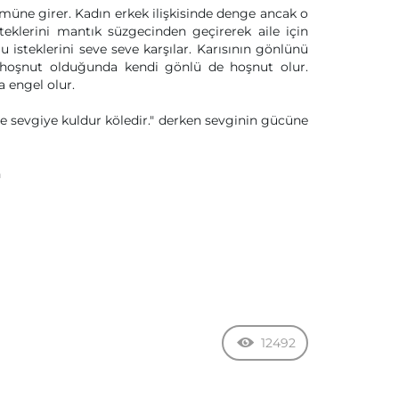
müne girer. Kadın erkek ilişkisinde denge ancak o
eklerini mantık süzgecinden geçirerek aile için
isteklerini seve seve karşılar. Karısının gönlünü
 hoşnut olduğunda kendi gönlü de hoşnut olur.
a engel olur.
ile sevgiye kuldur köledir." derken sevginin gücüne
n
12492