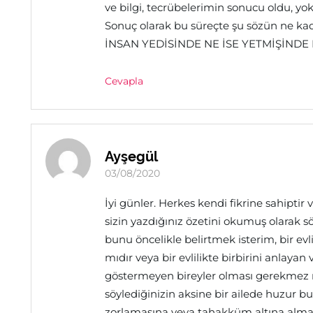
ve bilgi, tecrübelerimin sonucu oldu, yo
Sonuç olarak bu süreçte şu sözün ne kad
İNSAN YEDİSİNDE NE İSE YETMİŞİNDE
Cevapla
Ayşegül
03/08/2020
İyi günler. Herkes kendi fikrine sahiptir 
sizin yazdığınız özetini okumuş olarak
bunu öncelikle belirtmek isterim, bir evl
mıdır veya bir evlilikte birbirini anlayan
göstermeyen bireyler olması gerekmez 
söylediğinizin aksine bir ailede huzur bul
zorlamasına veya tahakküm altına almas