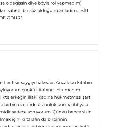
ksa o değişsin diye böyle rol yapmadım)
ar isabetli bir söz olduğunu anladım: "BİR
 DE ODUR."
ve her fikir saygıyı hakeder. Ancak bu kitabın
 söylüyorum çünkü kitabınızı okumadım
ilikte erkeğin illaki kadına hükmetmesi şart
 ve birbiri üzerinde üstünlük kurma ihtiyacı
midir sadece soruyorum. Çünkü bence sizin
mak için iki tarafın da birbirinin
ından ziyade birbirini anlamasına ve kötü