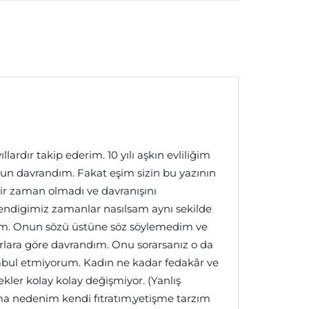
lardır takip ederim. 10 yılı aşkın evliliğim
n davrandım. Fakat eşim sizin bu yazının
ir zaman olmadı ve davranışını
vlendigimiz zamanlar nasılsam aynı sekilde
ştım. Onun sözü üstüne söz söylemedim ve
arlara göre davrandım. Onu sorarsanız o da
kabul etmiyorum. Kadın ne kadar fedakâr ve
ekler kolay kolay değişmiyor. (Yanlış
a nedenim kendi fıtratım,yetişme tarzım