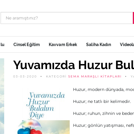
ulu
Cinsel Eğitim
Kavvam Erkek
Saliha Kadın
Videol
Yuvamızda Huzur Bul
03-03-2020
KATEGORİ
SEMA MARAŞLI KITAPLARI
Y
Huzur, modern dünyada, moda 
Huzur; ne tatlı bir kelimedir.
Huzur; ruhun, zihnin ve bede
Huzur; gönlün yatışması, nefs