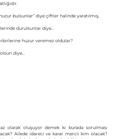
tlığıdır.
huzur bulsunlar” diye çiftler halinde yaratılmış,
lerinde durulsunlar diye...
irbirlerine huzur veremez oldular?
olsun diye...
nılmaz olarak oluşuyor demek ki burada sorulması
acak? Ailede idareci ve karar mercii kim olacak?