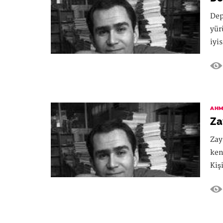
Dep
yür
iyis
AHM
Za
Zay
ken
Kiş