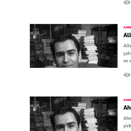
AHM
Al
All
çal
ve 
AHM
Ah
Ahe
şir