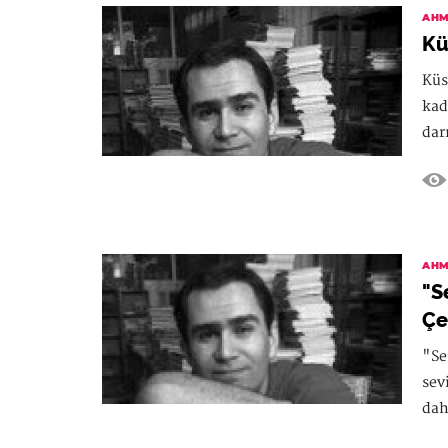
AHM
Kü
Küs
kad
darı
AHM
"S
Çe
"Se
sev
dah