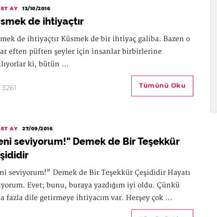
ET AY
13/10/2016
smek de ihtiyaçtır
mek de ihtiyaçtır Küsmek de bir ihtiyaç galiba. Bazen o
ar eften püften şeyler için insanlar birbirlerine
lıyorlar ki, bütün ...
Tümünü Oku
3261
ET AY
27/09/2016
eni seviyorum!" Demek de Bir Teşekkür
şididir
ni seviyorum!" Demek de Bir Teşekkür Çeşididir Hayatı
iyorum. Evet; bunu, buraya yazdığım iyi oldu. Çünkü
a fazla dile getirmeye ihtiyacım var. Herşey çok ...