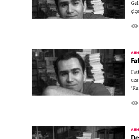
Gel
çiç
AHM
Fa
Fat
uza
‘Ku
AHM
De