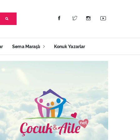
ar
Sema Maraşlı
Konuk Yazarlar