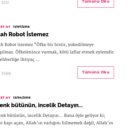
Tümünü Oku
3551
ET AY
11/07/2016
lah Robot İstemez
ah Robot İstemez "Öfke bir histir, yokedilmeye
ışılmaz. Öfkelenince vurmak, kötü laflar etmek eylemdir
rehberliğe ihtiyaç ...
Tümünü Oku
3588
ET AY
12/04/2016
enk bütünün, incelik Detayın...
nk bütünün, incelik Detayın... Bana öyle geliyor ki;
ke kapı açan, Allah'ın varlığını bilmemek değil, Allah'ın