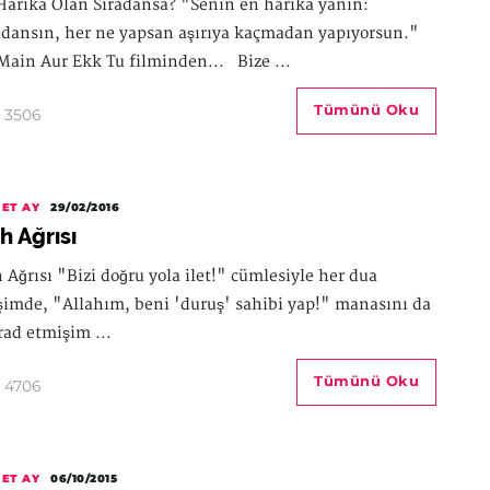
Harika Olan Sıradansa? "Senin en harika yanın:
adansın, her ne yapsan aşırıya kaçmadan yapıyorsun."
Main Aur Ekk Tu filminden... Bize ...
Tümünü Oku
3506
ET AY
29/02/2016
h Ağrısı
 Ağrısı "Bizi doğru yola ilet!" cümlesiyle her dua
şimde, "Allahım, beni 'duruş' sahibi yap!" manasını da
ad etmişim ...
Tümünü Oku
4706
ET AY
06/10/2015