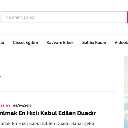
ulu
Cinsel Eğitim
Kavvam Erkek
Saliha Kadın
Videol
..
ET AY
06/04/2017
rılmak En Hızlı Kabul Edilen Duadır
ılmak En Hızlı Kabul Edilen Duadır Bahar geldi.