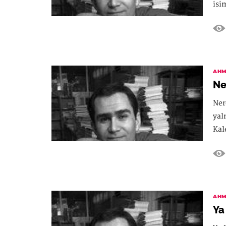
isi
AHM
Ne
Ner
yal
Kal
AHM
Ya