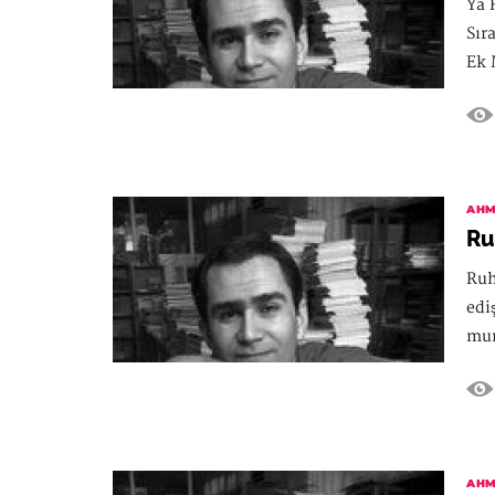
Ya 
Sır
Ek 
AHM
Ru
Ruh
edi
mur
AHM