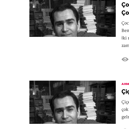
Ço
Ço
Çoc
Ben
İki
zam
AHM
Çi
Çiç
çok
gel