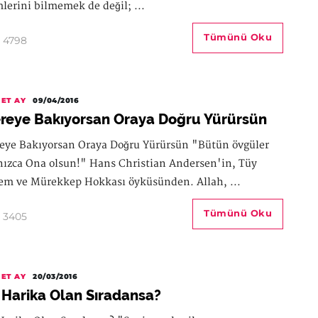
mlerini bilmemek de değil; ...
Tümünü Oku
4798
ET AY
09/04/2016
reye Bakıyorsan Oraya Doğru Yürürsün
eye Bakıyorsan Oraya Doğru Yürürsün "Bütün övgüler
nızca Ona olsun!" Hans Christian Andersen'in, Tüy
em ve Mürekkep Hokkası öyküsünden. Allah, ...
Tümünü Oku
3405
ET AY
20/03/2016
 Harika Olan Sıradansa?