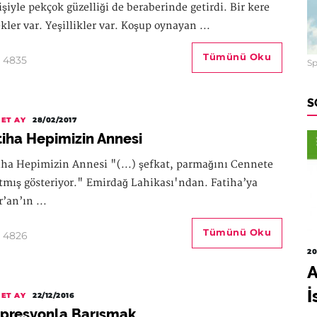
işiyle pekçok güzelliği de beraberinde getirdi. Bir kere
ekler var. Yeşillikler var. Koşup oynayan ...
Tümünü Oku
4835
Sp
S
ET AY
28/02/2017
tiha Hepimizin Annesi
iha Hepimizin Annesi "(...) şefkat, parmağını Cennete
tmış gösteriyor." Emirdağ Lahikası'ndan. Fatiha’ya
r’an’ın ...
Tümünü Oku
4826
20
A
İ
ET AY
22/12/2016
presyonla Barışmak