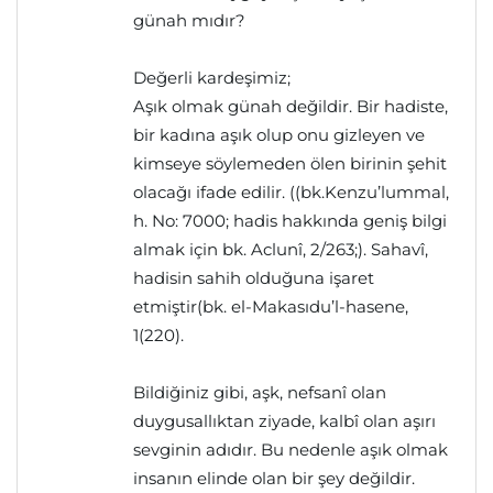
günah mıdır?
Değerli kardeşimiz;
Aşık olmak günah değildir. Bir hadiste,
bir kadına aşık olup onu gizleyen ve
kimseye söylemeden ölen birinin şehit
olacağı ifade edilir. ((bk.Kenzu’lummal,
h. No: 7000; hadis hakkında geniş bilgi
almak için bk. Aclunî, 2/263;). Sahavî,
hadisin sahih olduğuna işaret
etmiştir(bk. el-Makasıdu’l-hasene,
1(220).
Bildiğiniz gibi, aşk, nefsanî olan
duygusallıktan ziyade, kalbî olan aşırı
sevginin adıdır. Bu nedenle aşık olmak
insanın elinde olan bir şey değildir.