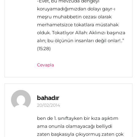
-Evet, bu mevzuda dengeyi
koruyamadığımızdan dolayı gayr-ı
meşru muhabbetin cezası olarak
merhametsizce tokatlara müstahak
olduk. Tokatlıyor Allah: Aklınızı başınıza
alın; bu ölçünün insanları değil onlar!..”
(15:28)
Cevapla
bahadır
20/02/2014
ben de 1. sınıftayken bir kıza aşıktım
ama onunla olamayacağı belliydi
zaten başkasıyla çıkıyormuş zaten çok