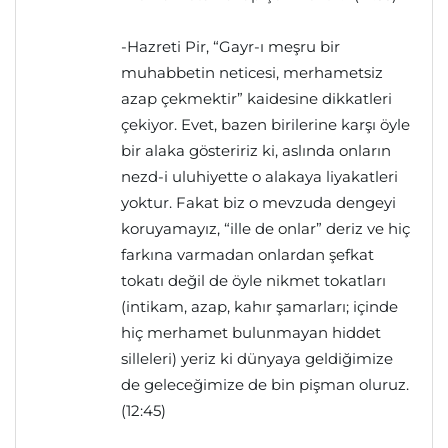
-Hazreti Pir, “Gayr-ı meşru bir
muhabbetin neticesi, merhametsiz
azap çekmektir” kaidesine dikkatleri
çekiyor. Evet, bazen birilerine karşı öyle
bir alaka gösteririz ki, aslında onların
nezd-i uluhiyette o alakaya liyakatleri
yoktur. Fakat biz o mevzuda dengeyi
koruyamayız, “ille de onlar” deriz ve hiç
farkına varmadan onlardan şefkat
tokatı değil de öyle nikmet tokatları
(intikam, azap, kahır şamarları; içinde
hiç merhamet bulunmayan hiddet
silleleri) yeriz ki dünyaya geldiğimize
de geleceğimize de bin pişman oluruz.
(12:45)