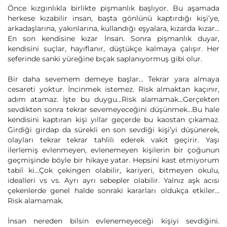
Önce kızgınlıkla birlikte pişmanlık başlıyor. Bu aşamada
herkese kızabilir insan, başta gönlünü kaptırdığı kişi’ye,
arkadaşlarına, yakınlarına, kullandığı eşyalara, kızarda kızar…
En son kendisine kızar İnsan. Sonra pişmanlık duyar,
kendisini suçlar, hayıflanır, düştükçe kalmaya çalışır. Her
seferinde sanki yüreğine bıçak saplanıyormuş gibi olur.
Bir daha sevemem demeye başlar… Tekrar yara almaya
cesareti yoktur. İncinmek istemez. Risk almaktan kaçınır,
adım atamaz. İşte bu duygu…Risk alamamak…Gerçekten
sevdikten sonra tekrar sevemeyeceğini düşünmek…Bu hale
kendisini kaptıran kişi yıllar geçerde bu kaostan çıkamaz.
Girdiği girdap da sürekli en son sevdiği kişi’yi düşünerek,
olayları tekrar tekrar tahlili ederek vakit geçirir. Yaşı
ilerlemiş evlenmeyen, evlenemeyen kişilerin bir çoğunun
geçmişinde böyle bir hikaye yatar. Hepsini kast etmiyorum
tabiî ki…Çok çekingen olabilir, kariyeri, bitmeyen okulu,
idealleri vs vs. Ayrı ayrı sebepler olabilir. Yalnız aşk acısı
çekenlerde genel halde sonraki kararları oldukça etkiler…
Risk alamamak.
İnsan nereden bilsin evlenemeyeceği kişiyi sevdiğini.