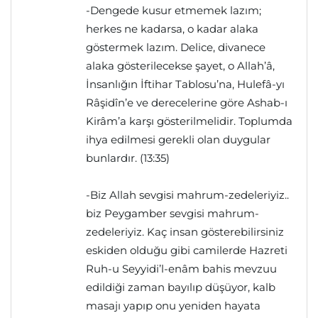
-Dengede kusur etmemek lazım;
herkes ne kadarsa, o kadar alaka
göstermek lazım. Delice, divanece
alaka gösterilecekse şayet, o Allah’â,
İnsanlığın İftihar Tablosu’na, Hulefâ-yı
Râşidîn’e ve derecelerine göre Ashab-ı
Kirâm’a karşı gösterilmelidir. Toplumda
ihya edilmesi gerekli olan duygular
bunlardır. (13:35)
-Biz Allah sevgisi mahrum-zedeleriyiz..
biz Peygamber sevgisi mahrum-
zedeleriyiz. Kaç insan gösterebilirsiniz
eskiden olduğu gibi camilerde Hazreti
Ruh-u Seyyidi’l-enâm bahis mevzuu
edildiği zaman bayılıp düşüyor, kalb
masajı yapıp onu yeniden hayata