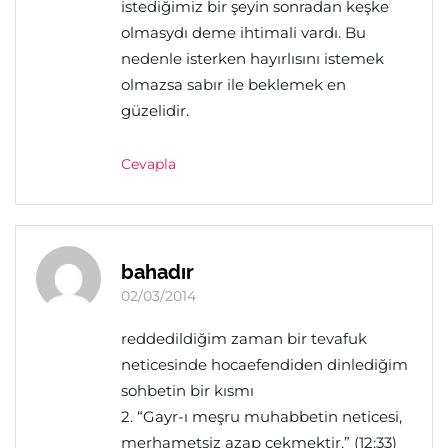
istediğimiz bir şeyin sonradan keşke
olmasydı deme ihtimali vardı. Bu
nedenle isterken hayırlısını istemek
olmazsa sabır ile beklemek en
güzelidir.
Cevapla
bahadır
02/03/2014
reddedildiğim zaman bir tevafuk
neticesinde hocaefendiden dinlediğim
sohbetin bir kısmı
2. “Gayr-ı meşru muhabbetin neticesi,
merhametsiz azap çekmektir.” (12:33)