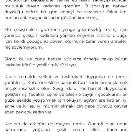
Çocuğunun babasından nefret etmesini sağlayıp bundan
mutluluk duyan kadınları gördüm. O çocuğun babaya
duyduğu nefret bir gün anneyi de saracaktır fakat kini
bunları anlamayacak kadar gözünü kör etmiş.
Elti çekişmeleri, görümce yenge geçimsizliği, ev işi için
yanında çalışan kadınlara yapılan eziyetler...İstisna olduğu
için kendi çocuğunu döven, ölümüne zarar veren anneleri
hiç söylemiyorum.
Şimdi bu ve buna benzer yüzlerce örneğe bakıp bütün
kadınlar kötü diyebilir miyiz? Hayır.
Kadın temelde şefkat ve teslimiyet duyguları ile temiz
yaratılmış. Kötü örneklere bakarak tüm kadınları suçlamak
ancak insafsızlık olur. Sevgi dolu, merhamet duygusunu
geliştirmiş, fedakar, eşine ve ailesine saygılı, çocuklarını en
güzel şekilde yetiştirmek için okuyan, eğitimlere katılan, iyi
anne ve iyi eş, iyi mümin olmak için gece gündüz gayret
eden pek çok kadın var.
Kadının da erkeğin de mayası temiz. Önemli olan onun
hamurunu yoğuran, şekil veren eller. Kadınların