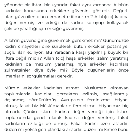
yönünde bir ihtar, bir uyarıdır; fakat aynı zamanda Allah'ın
kadınlar konusunda erkeklere güvenini gösterir. Değerli
olan güvenilen olana emanet edilmez mi? Allah(c.c) kadına
değer vermiş ve erkeği de kadını koruyup kollayacak
şekilde yarattığı için erkeğe güvenmiş.
Allah'ın güvendiğine güvenmek gerekmez mi? Günümüzde
kadın cinayetleri öne sürülerek bütün erkekler potansiyel
suçlu ilan ediliyor. Bu Yaradan'a karşı yapılmış büyük bir
iftira değil midir? Allah (c.c) haşa erkekleri zalim yaratmış
kadınları da mazlum yaratmış, niye erkekler kadınlara
zulmetsinler diye öyle mi? Böyle düşünenlerin önce
imanlarını sorgulamaları gerekir.
Mümin erkekler kadınları ezmez. Müslüman olmayan
toplumlarda kadınlar gerçekten ezilmiş, aşağılanmış,
dışlanmış, sömürülmüş. Avrupa'nın feminizme ihtiyacı
olmuş fakat biz Müslümanların feminizme ihtiyacımız hiç
olmadı. Çünkü İslam kadına değer verdiği için İslam
toplumunda genel olarak kadına değer verilmiş fakat
kadınların ezildiği de olmuş. Fakat kadını ezen ataerkil
düzen mi yoksa geri plandaki anaerkil düzen mi kimse bunu