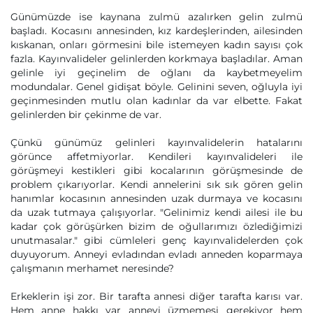
Günümüzde ise kaynana zulmü azalırken gelin zulmü
başladı. Kocasını annesinden, kız kardeşlerinden, ailesinden
kıskanan, onları görmesini bile istemeyen kadın sayısı çok
fazla. Kayınvalideler gelinlerden korkmaya başladılar. Aman
gelinle iyi geçinelim de oğlanı da kaybetmeyelim
modundalar. Genel gidişat böyle. Gelinini seven, oğluyla iyi
geçinmesinden mutlu olan kadınlar da var elbette. Fakat
gelinlerden bir çekinme de var.
Çünkü günümüz gelinleri kayınvalidelerin hatalarını
görünce affetmiyorlar. Kendileri kayınvalideleri ile
görüşmeyi kestikleri gibi kocalarının görüşmesinde de
problem çıkarıyorlar. Kendi annelerini sık sık gören gelin
hanımlar kocasının annesinden uzak durmaya ve kocasını
da uzak tutmaya çalışıyorlar. "Gelinimiz kendi ailesi ile bu
kadar çok görüşürken bizim de oğullarımızı özlediğimizi
unutmasalar." gibi cümleleri genç kayınvalidelerden çok
duyuyorum. Anneyi evladından evladı anneden koparmaya
çalışmanın merhamet neresinde?
Erkeklerin işi zor. Bir tarafta annesi diğer tarafta karısı var.
Hem anne hakkı var anneyi üzmemesi gerekiyor hem