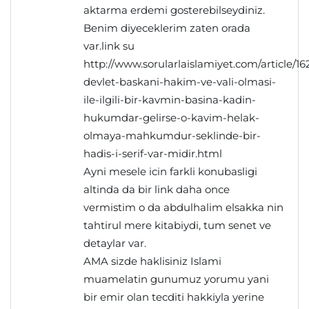
aktarma erdemi gosterebilseydiniz.
Benim diyeceklerim zaten orada
var.link su
http://www.sorularlaislamiyet.com/article/1
devlet-baskani-hakim-ve-vali-olmasi-
ile-ilgili-bir-kavmin-basina-kadin-
hukumdar-gelirse-o-kavim-helak-
olmaya-mahkumdur-seklinde-bir-
hadis-i-serif-var-midir.html
Ayni mesele icin farkli konubasligi
altinda da bir link daha once
vermistim o da abdulhalim elsakka nin
tahtirul mere kitabiydi, tum senet ve
detaylar var.
AMA sizde haklisiniz Islami
muamelatin gunumuz yorumu yani
bir emir olan tecditi hakkiyla yerine