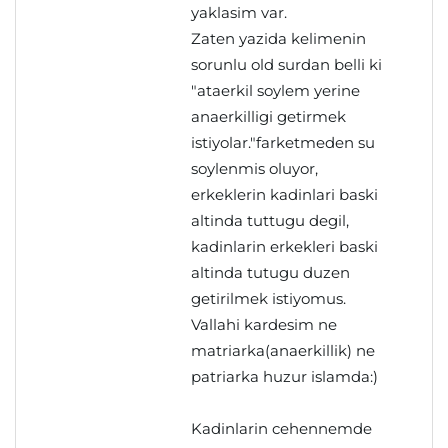
yaklasim var.
Zaten yazida kelimenin
sorunlu old surdan belli ki
"ataerkil soylem yerine
anaerkilligi getirmek
istiyolar."farketmeden su
soylenmis oluyor,
erkeklerin kadinlari baski
altinda tuttugu degil,
kadinlarin erkekleri baski
altinda tutugu duzen
getirilmek istiyomus.
Vallahi kardesim ne
matriarka(anaerkillik) ne
patriarka huzur islamda:)
Kadinlarin cehennemde