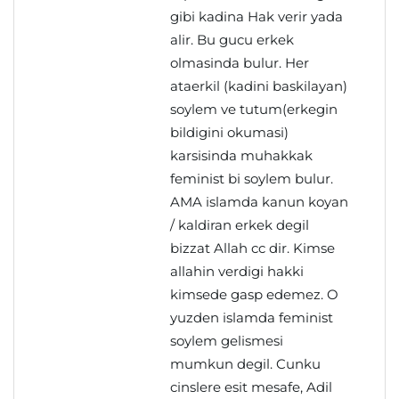
gibi kadina Hak verir yada
alir. Bu gucu erkek
olmasinda bulur. Her
ataerkil (kadini baskilayan)
soylem ve tutum(erkegin
bildigini okumasi)
karsisinda muhakkak
feminist bi soylem bulur.
AMA islamda kanun koyan
/ kaldiran erkek degil
bizzat Allah cc dir. Kimse
allahin verdigi hakki
kimsede gasp edemez. O
yuzden islamda feminist
soylem gelismesi
mumkun degil. Cunku
cinslere esit mesafe, Adil