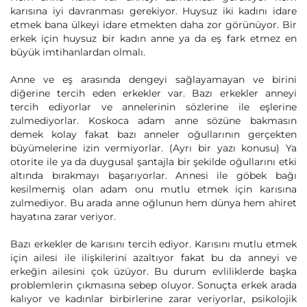
karısına iyi davranması gerekiyor. Huysuz iki kadını idare
etmek bana ülkeyi idare etmekten daha zor görünüyor. Bir
erkek için huysuz bir kadın anne ya da eş fark etmez en
büyük imtihanlardan olmalı.
Anne ve eş arasında dengeyi sağlayamayan ve birini
diğerine tercih eden erkekler var. Bazı erkekler anneyi
tercih ediyorlar ve annelerinin sözlerine ile eşlerine
zulmediyorlar. Koskoca adam anne sözüne bakmasın
demek kolay fakat bazı anneler oğullarının gerçekten
büyümelerine izin vermiyorlar. (Ayrı bir yazı konusu) Ya
otorite ile ya da duygusal şantajla bir şekilde oğullarını etki
altında bırakmayı başarıyorlar. Annesi ile göbek bağı
kesilmemiş olan adam onu mutlu etmek için karısına
zulmediyor. Bu arada anne oğlunun hem dünya hem ahiret
hayatına zarar veriyor.
Bazı erkekler de karısını tercih ediyor. Karısını mutlu etmek
için ailesi ile ilişkilerini azaltıyor fakat bu da anneyi ve
erkeğin ailesini çok üzüyor. Bu durum evliliklerde başka
problemlerin çıkmasına sebep oluyor. Sonuçta erkek arada
kalıyor ve kadınlar birbirlerine zarar veriyorlar, psikolojik