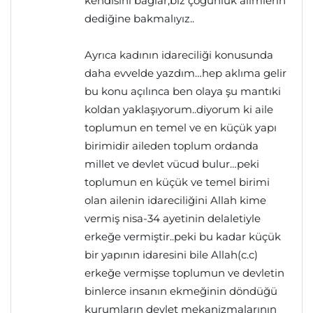
kendisini bağlar,biz çoğunluk alimlerin
dediğine bakmalıyız..
Ayrıca kadının idareciliği konusunda
daha evvelde yazdım…hep aklıma gelir
bu konu açılınca ben olaya şu mantıki
koldan yaklaşıyorum..diyorum ki aile
toplumun en temel ve en küçük yapı
birimidir aileden toplum ordanda
millet ve devlet vücud bulur…peki
toplumun en küçük ve temel birimi
olan ailenin idareciliğini Allah kime
vermiş nisa-34 ayetinin delaletiyle
erkeğe vermiştir..peki bu kadar küçük
bir yapının idaresini bile Allah(c.c)
erkeğe vermişse toplumun ve devletin
binlerce insanın ekmeğinin döndüğü
kurumların devlet mekanizmalarının