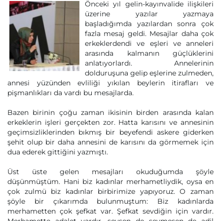
Önceki yıl gelin-kayınvalide ilişkileri
üzerine yazılar yazmaya
başladığımda yazılardan sonra çok
fazla mesaj geldi. Mesajlar daha çok
erkeklerdendi ve eşleri ve anneleri
arasında kalmanın güçlüklerini
anlatıyorlardı. Annelerinin
dolduruşuna gelip eşlerine zulmeden,
annesi yüzünden evliliği yıkılan beylerin itirafları ve
pişmanlıkları da vardı bu mesajlarda.
Bazen birinin çoğu zaman ikisinin birden arasında kalan
erkeklerin işleri gerçekten zor. Hatta karısını ve annesinin
geçimsizliklerinden bıkmış bir beyefendi askere giderken
şehit olup bir daha annesini de karısını da görmemek için
dua ederek gittiğini yazmıştı.
Üst üste gelen mesajları okuduğumda şöyle
düşünmüştüm. Hani biz kadınlar merhametliydik, oysa en
çok zulmü biz kadınlar birbirimize yapıyoruz. O zaman
şöyle bir çıkarımda bulunmuştum: Biz kadınlarda
merhametten çok şefkat var. Şefkat sevdiğin için vardır.