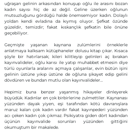
uğraşan gelinin arkasından konuşup oğlu ile arasını bozan
kadın sayısı hiç de az değil. Geline üzerken oğlunun
mutsuzluğunu gördüğü halde önemsemiyor kadın. Dolaylı
yoldan kendi evladına da kıymış oluyor. Şefkat özünde
güzeldir, temizdir; fakat kıskançlık şefkatin bile önüne
geçebiliyor.
Geçmişte yaşanan kaynana zulümlerini örneklerle
anlatmaya kalksam kütüphaneler dolusu kitap çıkar. Kısaca
şöyle bir hatırlarsak; kileri kilitleyip gelinleri aç bırakan
kayınvalideler, oğlu karısı ile yatıp muhabbet etmesin diye
türlü oyunlarla aralarını açmaya çalışanlar, evin bütün işini
gelinin üstüne yıkıp üstüne de oğluna şikayet edip gelini
dövdüren ve bundan mutlu olan kayınvalideler...
Hepimiz buna benzer yaşanmış hikayeler dinleyerek
büyüdük. Kadınlar en çok birbirlerine zulmettiler. Kaynanası
yüzünden dayak yiyen, eşi tarafından kötü davranışlara
maruz kalan çok kadın vardır fakat kayınpederi yüzünden
acı çeken kadın çok çıkmaz. Psikiyatra giden dört kadından
üçünün kayınvalide sorunları yüzünden gittiğini
okumuştum bir makalede.