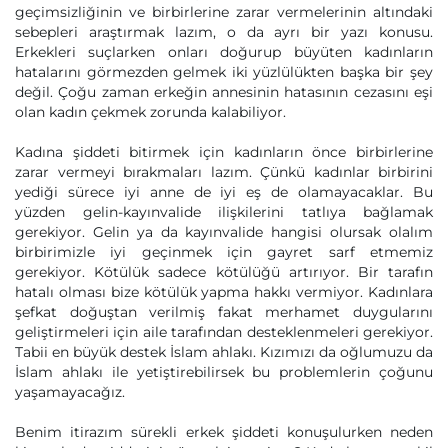
geçimsizliğinin ve birbirlerine zarar vermelerinin altındaki
sebepleri araştırmak lazım, o da ayrı bir yazı konusu.
Erkekleri suçlarken onları doğurup büyüten kadınların
hatalarını görmezden gelmek iki yüzlülükten başka bir şey
değil. Çoğu zaman erkeğin annesinin hatasının cezasını eşi
olan kadın çekmek zorunda kalabiliyor.
Kadına şiddeti bitirmek için kadınların önce birbirlerine
zarar vermeyi bırakmaları lazım. Çünkü kadınlar birbirini
yediği sürece iyi anne de iyi eş de olamayacaklar. Bu
yüzden gelin-kayınvalide ilişkilerini tatlıya bağlamak
gerekiyor. Gelin ya da kayınvalide hangisi olursak olalım
birbirimizle iyi geçinmek için gayret sarf etmemiz
gerekiyor. Kötülük sadece kötülüğü artırıyor. Bir tarafın
hatalı olması bize kötülük yapma hakkı vermiyor. Kadınlara
şefkat doğuştan verilmiş fakat merhamet duygularını
geliştirmeleri için aile tarafından desteklenmeleri gerekiyor.
Tabii en büyük destek İslam ahlakı. Kızımızı da oğlumuzu da
İslam ahlakı ile yetiştirebilirsek bu problemlerin çoğunu
yaşamayacağız.
Benim itirazım sürekli erkek şiddeti konuşulurken neden