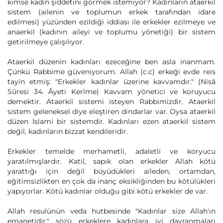
kimse kadın şiddetini görmek istemiyor? Kadınların ataerkil
sistem (ailenin ve toplumun erkek tarafından idare
edilmesi) yüzünden ezildiği iddiası ile erkekler ezilmeye ve
anaerkil (kadının aileyi ve toplumu yönetiği) bir sistem
getirilmeye çalışılıyor.
Ataerkil düzenin kadınları ezeceğine ben asla inanmam.
Çünkü Rabbime güveniyorum. Allah (c.c) erkeği evde reis
tayin etmiş: "Erkekler kadınlar üzerine kavvamdır." (Nisâ
Sûresi 34. Âyeti Kerîme) Kavvam yönetici ve koruyucu
demektir. Ataerkil sistemi isteyen Rabbimizdir. Ataerkil
sistem geleneksel diye eleştiren dindarlar var. Oysa ataerkil
düzen İslami bir sistemdir. Kadınları ezen ataerkil sistem
değil, kadınların bizzat kendileridir.
Erkekler temelde merhametli, adaletli ve koryucu
yaratılmışlardır. Katil, sapık olan erkekler Allah kötü
yarattığı için değil büyüdükleri aileden, ortamdan,
eğitimsizlikten en çok da inanç eksikliğinden bu kötülükleri
yapıyorlar. Kötü kadınlar olduğu gibi kötü erkekler de var.
Allah resulünün veda hutbesinde "Kadınlar size Allah'ın
emanetidir." sözü erkeklere kadınlara iyi davranmaları