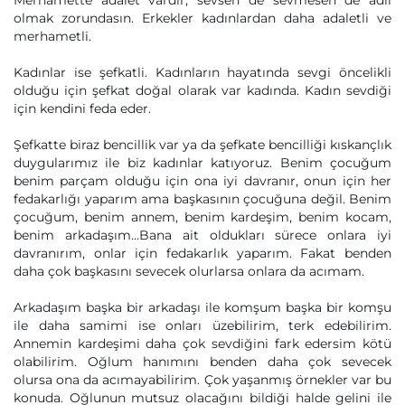
Merhamette adalet vardır, sevsen de sevmesen de adil
olmak zorundasın. Erkekler kadınlardan daha adaletli ve
merhametli.
Kadınlar ise şefkatli. Kadınların hayatında sevgi öncelikli
olduğu için şefkat doğal olarak var kadında. Kadın sevdiği
için kendini feda eder.
Şefkatte biraz bencillik var ya da şefkate bencilliği kıskançlık
duygularımız ile biz kadınlar katıyoruz. Benim çocuğum
benim parçam olduğu için ona iyi davranır, onun için her
fedakarlığı yaparım ama başkasının çocuğuna değil. Benim
çocuğum, benim annem, benim kardeşim, benim kocam,
benim arkadaşım...Bana ait oldukları sürece onlara iyi
davranırım, onlar için fedakarlık yaparım. Fakat benden
daha çok başkasını sevecek olurlarsa onlara da acımam.
Arkadaşım başka bir arkadaşı ile komşum başka bir komşu
ile daha samimi ise onları üzebilirim, terk edebilirim.
Annemin kardeşimi daha çok sevdiğini fark edersim kötü
olabilirim. Oğlum hanımını benden daha çok sevecek
olursa ona da acımayabilirim. Çok yaşanmış örnekler var bu
konuda. Oğlunun mutsuz olacağını bildiği halde gelini ile