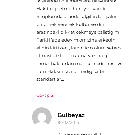
ikisininde ilgili mercilere basvurarak
Hak talep etme hurriyeti vardir
4.toplumda ataerkil algilardan yalniz
bir ornek vererek kultur ve din
arasindaki dikkat cekmeye calistigim
Farki ifade edeyim.orn;zina erkegin
elinin kiri iken , kadin icin olum sebebi
olmasi, kizlarin okuma yazma gibi
temel haklardan mahrum edilmesi, ve
tum Hakkin razi olmadigi cifte
standartlar...
Cevapla
Gulbeyaz
18/02/2013