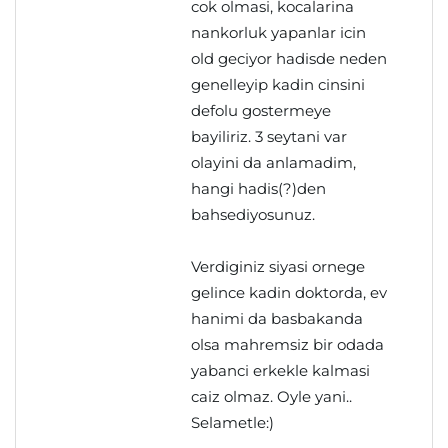
cok olmasi, kocalarina
nankorluk yapanlar icin
old geciyor hadisde neden
genelleyip kadin cinsini
defolu gostermeye
bayiliriz. 3 seytani var
olayini da anlamadim,
hangi hadis(?)den
bahsediyosunuz.
Verdiginiz siyasi ornege
gelince kadin doktorda, ev
hanimi da basbakanda
olsa mahremsiz bir odada
yabanci erkekle kalmasi
caiz olmaz. Oyle yani..
Selametle:)