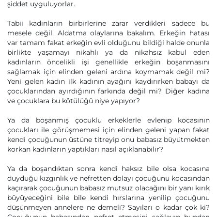
şiddet uyguluyorlar.
Tabii kadınların birbirlerine zarar verdikleri sadece bu
mesele değil. Aldatma olaylarına bakalım. Erkeğin hatası
var tamam fakat erkeğin evli olduğunu bildiği halde onunla
birlikte yaşamayı nikahlı ya da nikahsız kabul eden
kadınların öncelikli işi genellikle erkeğin boşanmasını
sağlamak için elinden geleni ardına koymamak değil mi?
Yeni gelen kadın ilk kadının ayağını kaydırırken babayı da
çocuklarından ayırdığının farkında değil mi? Diğer kadına
ve çocuklara bu kötülüğü niye yapıyor?
Ya da boşanmış çocuklu erkeklerle evlenip kocasının
çocukları ile görüşmemesi için elinden geleni yapan fakat
kendi çocuğunun üstüne titreyip onu babasız büyütmekten
korkan kadınların yaptıkları nasıl açıklanabilir?
Ya da boşandıktan sonra kendi haksız bile olsa kocasına
duyduğu kızgınlık ve nefretten dolayı çocuğunu kocasından
kaçırarak çocuğunun babasız mutsuz olacağını bir yanı kırık
büyüyeceğini bile bile kendi hırslarına yenilip çocuğunu
düşünmeyen annelere ne demeli? Sayıları o kadar çok ki?