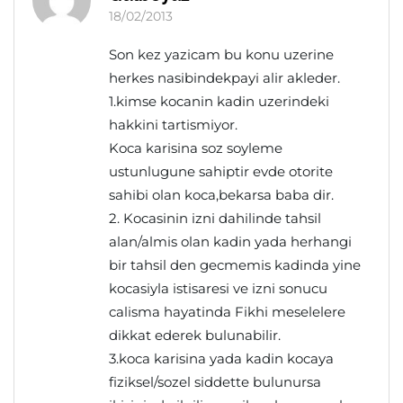
18/02/2013
Son kez yazicam bu konu uzerine
herkes nasibindekpayi alir akleder.
1.kimse kocanin kadin uzerindeki
hakkini tartismiyor.
Koca karisina soz soyleme
ustunlugune sahiptir evde otorite
sahibi olan koca,bekarsa baba dir.
2. Kocasinin izni dahilinde tahsil
alan/almis olan kadin yada herhangi
bir tahsil den gecmemis kadinda yine
kocasiyla istisaresi ve izni sonucu
calisma hayatinda Fikhi meselelere
dikkat ederek bulunabilir.
3.koca karisina yada kadin kocaya
fiziksel/sozel siddette bulunursa