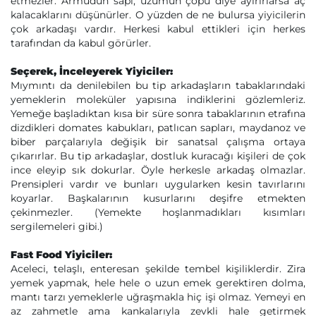
etmezler. Armudun sapı, üzümün çöpü diye ayırırlarsa aç
kalacaklarını düşünürler. O yüzden de ne bulursa yiyicilerin
çok arkadaşı vardır. Herkesi kabul ettikleri için herkes
tarafından da kabul görürler.
Seçerek, İnceleyerek Yiyiciler:
Mıymıntı da denilebilen bu tip arkadaşların tabaklarındaki
yemeklerin moleküler yapısına indiklerini gözlemleriz.
Yemeğe başladıktan kısa bir süre sonra tabaklarının etrafına
dizdikleri domates kabukları, patlıcan sapları, maydanoz ve
biber parçalarıyla değişik bir sanatsal çalışma ortaya
çıkarırlar. Bu tip arkadaşlar, dostluk kuracağı kişileri de çok
ince eleyip sık dokurlar. Öyle herkesle arkadaş olmazlar.
Prensipleri vardır ve bunları uygularken kesin tavırlarını
koyarlar. Başkalarının kusurlarını deşifre etmekten
çekinmezler. (Yemekte hoşlanmadıkları kısımları
sergilemeleri gibi.)
Fast Food Yiyiciler:
Aceleci, telaşlı, enteresan şekilde tembel kişiliklerdir. Zira
yemek yapmak, hele hele o uzun emek gerektiren dolma,
mantı tarzı yemeklerle uğraşmakla hiç işi olmaz. Yemeyi en
az zahmetle ama kankalarıyla zevkli hale getirmek