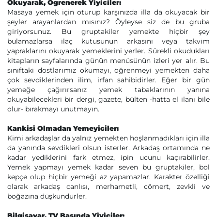
Okuyarak, Ögrenerek Yiyiciler:
Masaya yemek için oturup karşınızda illa da okuyacak bir
şeyler arayanlardan mısınız? Öyleyse siz de bu gruba
giriyorsunuz. Bu gruptakiler yemekte hiçbir şey
bulamazlarsa ilaç kutusunun arkasını veya takvim
yapraklarını okuyarak yemeklerini yerler. Sürekli okudukları
kitapların sayfalarında günün menüsünün izleri yer alır. Bu
sınıftaki dostlarımız okumayı, öğrenmeyi yemekten daha
çok sevdiklerinden ilim, irfan sahibidirler. Eğer bir gün
yemeğe çağırırsanız yemek tabaklarının yanına
okuyabilecekleri bir dergi, gazete, bülten -hatta el ilanı bile
olur- bırakmayı unutmayın.
Kankisi Olmadan Yemeyiciler:
Kimi arkadaşlar da yalnız yemekten hoşlanmadıkları için illa
da yanında sevdikleri olsun isterler. Arkadaş ortamında ne
kadar yediklerini fark etmez, ipin ucunu kaçırabilirler.
Yemek yapmayı yemek kadar seven bu gruptakiler, bol
kepçe olup hiçbir yemeği az yapamazlar. Karakter özelliği
olarak arkadaş canlısı, merhametli, cömert, zevkli ve
boğazına düşkündürler.
Bilgisayar, TV Başında Yiyiciler: