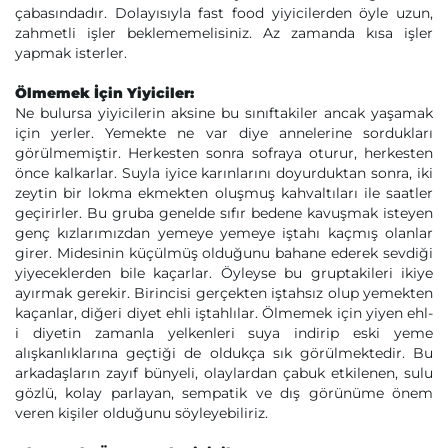
çabasındadır. Dolayısıyla fast food yiyicilerden öyle uzun,
zahmetli işler beklememelisiniz. Az zamanda kısa işler
yapmak isterler.
Ölmemek İçin Yiyiciler:
Ne bulursa yiyicilerin aksine bu sınıftakiler ancak yaşamak
için yerler. Yemekte ne var diye annelerine sordukları
görülmemiştir. Herkesten sonra sofraya oturur, herkesten
önce kalkarlar. Suyla iyice karınlarını doyurduktan sonra, iki
zeytin bir lokma ekmekten oluşmuş kahvaltıları ile saatler
geçirirler. Bu gruba genelde sıfır bedene kavuşmak isteyen
genç kızlarımızdan yemeye yemeye iştahı kaçmış olanlar
girer. Midesinin küçülmüş olduğunu bahane ederek sevdiği
yiyeceklerden bile kaçarlar. Öyleyse bu gruptakileri ikiye
ayırmak gerekir. Birincisi gerçekten iştahsız olup yemekten
kaçanlar, diğeri diyet ehli iştahlılar. Ölmemek için yiyen ehl-
i diyetin zamanla yelkenleri suya indirip eski yeme
alışkanlıklarına geçtiği de oldukça sık görülmektedir. Bu
arkadaşların zayıf bünyeli, olaylardan çabuk etkilenen, sulu
gözlü, kolay parlayan, sempatik ve dış görünüme önem
veren kişiler olduğunu söyleyebiliriz.