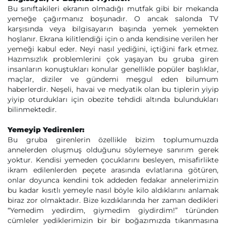
Bu sınıftakileri ekranın olmadığı mutfak gibi bir mekanda
yemeğe çağırmanız boşunadır. O ancak salonda TV
karşısında veya bilgisayarın başında yemek yemekten
hoşlanır. Ekrana kilitlendiği için o anda kendisine verilen her
yemeği kabul eder. Neyi nasıl yediğini, içtiğini fark etmez.
Hazımsızlık problemlerini çok yaşayan bu gruba giren
insanların konuştukları konular genellikle popüler başlıklar,
maçlar, diziler ve gündemi meşgul eden bilumum
haberlerdir. Neşeli, havai ve medyatik olan bu tiplerin yiyip
yiyip oturdukları için obezite tehdidi altında bulundukları
bilinmektedir.
Yemeyip Yedirenler:
Bu gruba girenlerin özellikle bizim toplumumuzda
annelerden oluşmuş olduğunu söylemeye sanırım gerek
yoktur. Kendisi yemeden çocuklarını besleyen, misafirlikte
ikram edilenlerden peçete arasında evlatlarına götüren,
onlar doyunca kendini tok addeden fedakar annelerimizin
bu kadar kısıtlı yemeyle nasıl böyle kilo aldıklarını anlamak
biraz zor olmaktadır. Bize kızdıklarında her zaman dedikleri
“Yemedim yedirdim, giymedim giydirdim!” türünden
cümleler yediklerimizin bir bir boğazımızda tıkanmasına