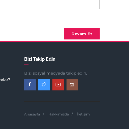
Devam Et
Bizi Takip Edin
Bizi sosyal medyada takip edin.
n
orlar?
Anasayfa
Hakkımızda
İletişim