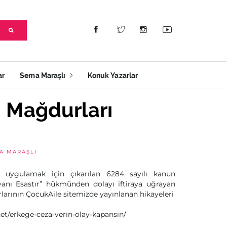
ar
Sema Maraşlı
Konuk Yazarlar
sı Mağdurları
A MARAŞLI
i uygulamak için çıkarılan 6284 sayılı kanun
anı Esastır” hükmünden dolayı iftiraya uğrayan
larının ÇocukAile sitemizde yayınlanan hikayeleri
et/erkege-ceza-verin-olay-kapansin/