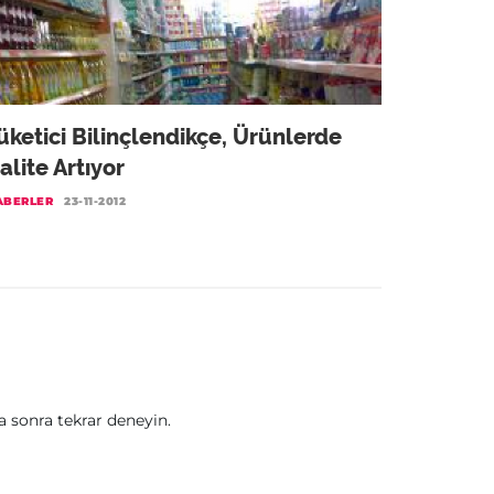
üketici Bilinçlendikçe, Ürünlerde
alite Artıyor
ABERLER
23-11-2012
sonra tekrar deneyin.