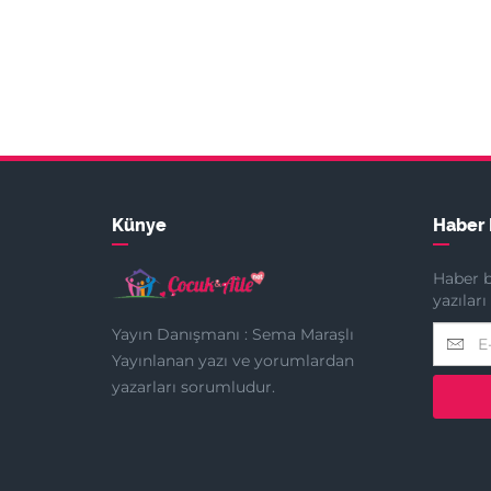
Künye
Haber 
Haber b
yazılar
Yayın Danışmanı : Sema Maraşlı
Yayınlanan yazı ve yorumlardan
yazarları sorumludur.