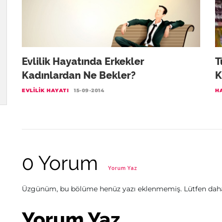
Evlilik Hayatında Erkekler
T
Kadınlardan Ne Bekler?
K
EVLILIK HAYATI
15-09-2014
H
0 Yorum
Yorum Yaz
Üzgünüm, bu bölüme henüz yazı eklenmemiş. Lütfen daha 
Yorum Yaz