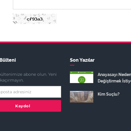
Bülteni
Son Yazılar
ültenimize abone olun. Yeni
Anayasayı Nede
ı kaçırmayın.
Değiştirmek İstiy
Kim Suçlu?
Kaydol