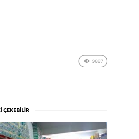
9887
I ÇEKEBILIR