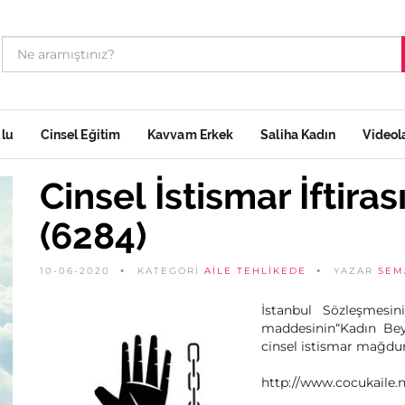
ulu
Cinsel Eğitim
Kavvam Erkek
Saliha Kadın
Videol
Cinsel İstismar İftira
(6284)
10-06-2020
KATEGORİ
AILE TEHLIKEDE
YAZAR
SEM
İstanbul Sözleşmesin
maddesinin“Kadın Bey
cinsel istismar mağdur
http://www.cocukaile.n