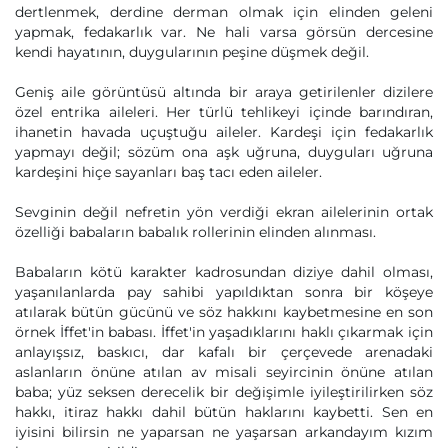
dertlenmek, derdine derman olmak için elinden geleni
yapmak, fedakarlık var. Ne hali varsa görsün dercesine
kendi hayatının, duygularının peşine düşmek değil.
Geniş aile görüntüsü altında bir araya getirilenler dizilere
özel entrika aileleri. Her türlü tehlikeyi içinde barındıran,
ihanetin havada uçuştuğu aileler. Kardeşi için fedakarlık
yapmayı değil; sözüm ona aşk uğruna, duyguları uğruna
kardeşini hiçe sayanları baş tacı eden aileler.
Sevginin değil nefretin yön verdiği ekran ailelerinin ortak
özelliği babaların babalık rollerinin elinden alınması.
Babaların kötü karakter kadrosundan diziye dahil olması,
yaşanılanlarda pay sahibi yapıldıktan sonra bir köşeye
atılarak bütün gücünü ve söz hakkını kaybetmesine en son
örnek İffet'in babası. İffet'in yaşadıklarını haklı çıkarmak için
anlayışsız, baskıcı, dar kafalı bir çerçevede arenadaki
aslanların önüne atılan av misali seyircinin önüne atılan
baba; yüz seksen derecelik bir değişimle iyileştirilirken söz
hakkı, itiraz hakkı dahil bütün haklarını kaybetti. Sen en
iyisini bilirsin ne yaparsan ne yaşarsan arkandayım kızım