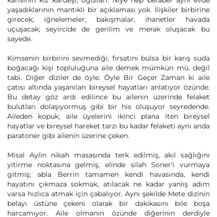
karısının kız kardeşi, oğulları. Niye hep beraber aynı evde
yaşadıklarının mantıklı bir açıklaması yok. İlişkiler birbirine
girecek; iğnelemeler, bakışmalar, ihanetler havada
uçuşacak; seyircide de gerilim ve merak oluşacak bu
sayede.
Kimsenin birbirini sevmediği, fırsatını bulsa bir karış suda
boğacağı kişi topluluğuna aile demek mümkün mü, değil
tabi. Diğer diziler de öyle. Öyle Bir Geçer Zaman ki aile
çatısı altında yaşanılan bireysel hayatları anlatıyor özünde.
Bu detay göz ardı edilince bu ailenin üzerinde felaket
bulutları dolaşıyormuş gibi bir his oluşuyor seyredende.
Aileden kopuk, aile üyelerini ikinci plana iten bireysel
hayatlar ve bireysel hareket tarzı bu kadar felaketi aynı anda
paratoner gibi ailenin üzerine çeken.
Misal Aylin nikah masasında terk edilmiş, akıl sağlığını
yitirme noktasına gelmiş, elinde silah Soner'i vurmaya
gitmiş; abla Berrin tamamen kendi havasında, kendi
hayatını çıkmaza sokmak, atılacak ne kadar yanlış adım
varsa hızlıca atmak için çabalıyor. Aynı şekilde Mete dizinin
belayı üstüne çekeni olarak bir dakikasını bile boşa
harcamıyor. Aile olmanın özünde diğerinin derdiyle