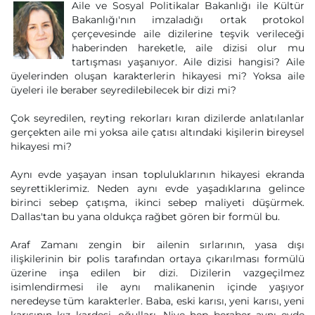
Aile ve Sosyal Politikalar Bakanlığı ile Kültür
Bakanlığı'nın imzaladığı ortak protokol
çerçevesinde aile dizilerine teşvik verileceği
haberinden hareketle, aile dizisi olur mu
tartışması yaşanıyor. Aile dizisi hangisi? Aile
üyelerinden oluşan karakterlerin hikayesi mi? Yoksa aile
üyeleri ile beraber seyredilebilecek bir dizi mi?
Çok seyredilen, reyting rekorları kıran dizilerde anlatılanlar
gerçekten aile mi yoksa aile çatısı altındaki kişilerin bireysel
hikayesi mi?
Aynı evde yaşayan insan topluluklarının hikayesi ekranda
seyrettiklerimiz. Neden aynı evde yaşadıklarına gelince
birinci sebep çatışma, ikinci sebep maliyeti düşürmek.
Dallas'tan bu yana oldukça rağbet gören bir formül bu.
Araf Zamanı zengin bir ailenin sırlarının, yasa dışı
ilişkilerinin bir polis tarafından ortaya çıkarılması formülü
üzerine inşa edilen bir dizi. Dizilerin vazgeçilmez
isimlendirmesi ile aynı malikanenin içinde yaşıyor
neredeyse tüm karakterler. Baba, eski karısı, yeni karısı, yeni