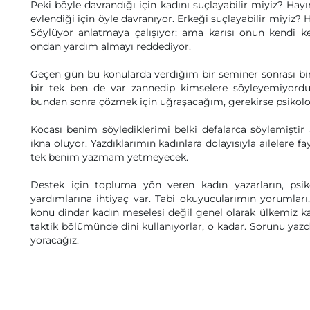
Peki böyle davrandığı için kadını suçlayabilir miyiz? Hayı
evlendiği için öyle davranıyor. Erkeği suçlayabilir miyiz? 
Söylüyor anlatmaya çalışıyor; ama karısı onun kendi k
ondan yardım almayı reddediyor.
Geçen gün bu konularda verdiğim bir seminer sonrası bi
bir tek ben de var zannedip kimselere söyleyemiyord
bundan sonra çözmek için uğraşacağım, gerekirse psikol
Kocası benim söylediklerimi belki defalarca söylemişt
ikna oluyor. Yazdıklarımın kadınlara dolayısıyla ailelere f
tek benim yazmam yetmeyecek.
Destek için topluma yön veren kadın yazarların, psikol
yardımlarına ihtiyaç var. Tabi okuyucularımın yorumları
konu dindar kadın meselesi değil genel olarak ülkemiz ka
taktik bölümünde dini kullanıyorlar, o kadar. Sorunu yaz
yoracağız.