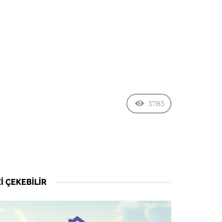
3783
I ÇEKEBILIR