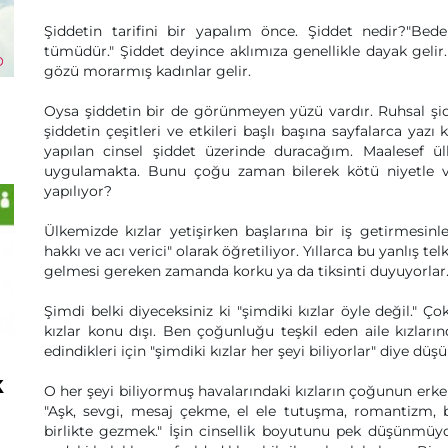
Şiddetin tarifini bir yapalım önce. Şiddet nedir?"Bed
tümüdür." Şiddet deyince aklımıza genellikle dayak gel
gözü morarmış kadınlar gelir.
Oysa şiddetin bir de görünmeyen yüzü vardır. Ruhsal şidd
şiddetin çeşitleri ve etkileri başlı başına sayfalarca ya
yapılan cinsel şiddet üzerinde duracağım. Maalesef ül
uygulamakta. Bunu çoğu zaman bilerek kötü niyetle v
yapılıyor?
Ülkemizde kızlar yetişirken başlarına bir iş getirmesinle
hakkı ve acı verici" olarak öğretiliyor. Yıllarca bu yanlış te
gelmesi gereken zamanda korku ya da tiksinti duyuyorlar. E
Şimdi belki diyeceksiniz ki "şimdiki kızlar öyle değil." Ço
kızlar konu dışı. Ben çoğunluğu teşkil eden aile kızlar
edindikleri için "şimdiki kızlar her şeyi biliyorlar" diye d
k
O her şeyi biliyormuş havalarındaki kızların çoğunun erkek 
"Aşk, sevgi, mesaj çekme, el ele tutuşma, romantizm,
birlikte gezmek." İşin cinsellik boyutunu pek düşünmüyorlar