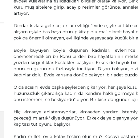
evdeki kulaklarına fısıldadıkları bilgiler olarak kalıyor. Bir
kurulmuş sitelere girip, acayip resimler görünce, anneler
artıyor.
Dindar kızlara gelince, onlar evliliği "evde eşiyle birlikte
akşam eşiyle baş başa oturup kitap okuma" olarak hayal ed
çok da önemli olmayan, evliliğinde yaşayacağı küçük bir a
Böyle büyüyen böyle düşünen kadınlar, evlenince b
önemsemedikleri bir konu birden bire hayatlarının merke
yüzden kırgınlıklar küslükler başlıyor. Erkek de büyük bir
onurunu gururunu fazlasıyla incitiyor. Dışarı bakıyor, dizil
kadınlar dolu. Evde karısına dönüp bakıyor, bir adet buzdol
O da acısını evde başka şeylerden çıkarıyor, her şeye kus
huzursuzluk çıkardıkça kadın da kendini haklı görmeye b
onu istemem, ne bekliyordu" diyor. Bir kısır döngünün iç
Hiç kimseye anlatamıyorlar, kimseden yardım istemiy
çekeceğim artık" diye düşünüyor. Erkek de ya dışarıya yön
kaç tazı tut oyunu başlıyor.
Kadın milleti öyle kolay teslim olur mu? Kocayı baştan s