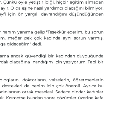
r. Çünkü öyle yetiştirildiği, hiçbir eğitim almadan
Hayır. O da eşine nasıl yardımcı olacağını bilmiyor.
eyfi için ön yargılı davrandığını düşündüğünden
r hanım yanıma gelip "Teşekkür ederim, bu sorun
um, meğer pek çok kadında aynı sorun varmış,
oga gideceğim" dedi.
ir ama ancak güvendiği bir kadından duyduğunda
aydalı olacağına inandığım için yazıyorum. Tabi bir
ogların, doktorların, vaizelerin, öğretmenlerin
, destekleri de benim için çok önemli. Ayrıca bu
dınlarının ortak meselesi. Sadece dindar kadınlar
dık. Kısmetse bundan sonra çözümler üzerine kafa