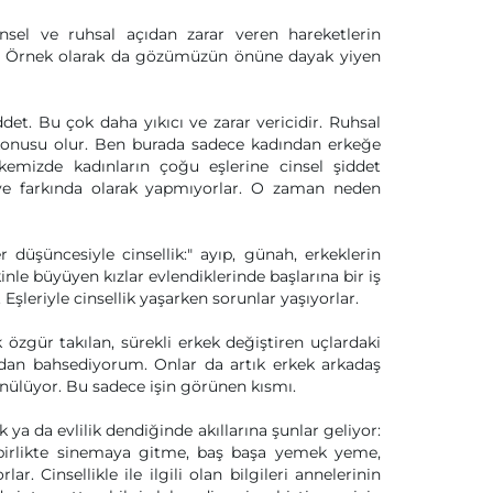
ensel ve ruhsal açıdan zarar veren hareketlerin
ir. Örnek olarak da gözümüzün önüne dayak yiyen
et. Bu çok daha yıkıcı ve zarar vericidir. Ruhsal
zı konusu olur. Ben burada sadece kadından erkeğe
kemizde kadınların çoğu eşlerine cinsel şiddet
e farkında olarak yapmıyorlar. O zaman neden
r düşüncesiyle cinsellik:" ayıp, günah, erkeklerin
lkinle büyüyen kızlar evlendiklerinde başlarına bir iş
şleriyle cinsellik yaşarken sorunlar yaşıyorlar.
k özgür takılan, sürekli erkek değiştiren uçlardaki
ından bahsediyorum. Onlar da artık erkek arkadaş
üşünülüyor. Bu sadece işin görünen kısmı.
ya da evlilik dendiğinde akıllarına şunlar geliyor:
 birlikte sinemaya gitme, baş başa yemek yeme,
. Cinsellikle ile ilgili olan bilgileri annelerinin