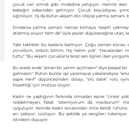
çocuk can simidi gibi imdadına yetişiyor. Hamile iken
bebeğin odasından gelmiyor. Çocuk büyüdüyse, şimdi
sığınılıyor. Ya da bütün akşam dizi izleyip yatma zamanı, 
Dindarsa yatma zamanı namaz kılmaya, tespih çekmeye
atlatmış oluyor hem de" öyle şeyler düşüneceğine utan, se
Tabi taktikler bu kadarla kalmıyor. Çoğu zaman kocası 
yoruldum, öldüm bittim, hiç halim yok" "Havalardan m
tuttu" "Bu akşam çocuklarla biraz sen ilgilen, ben yorgun
Bu arada evde "aman bir yerim açılmasın" diye paspal bir v
gelmesin." Bütün bunlar işe yaramayıp yakalandıysa "am
sapık herif" düşüncesinden dolayı, "ölü balık" rolü oy
hissettiği için mutsuz oluyor.
Kadın ne yaptığının farkında olmadan eşine "cinsel şid
reddetmeyen; fakat "istemiyorum da mecburum" mes
uyguluyor. Aslında kadın kocasından önce kendi ruhunu y
acı çekiyor, üzülüyor. Bu şekilde ya sevgileri tükeniy
ıstırabını duyuyor.