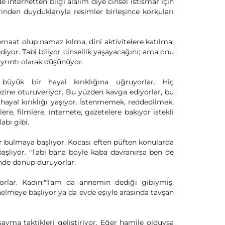
 de internetten bilgi alalım diye cinsel istismar için
inden duyduklarıyla resimler birleşince korkuları
 cemaat olup namaz kılma, dini aktivitelere katılma,
iyor. Tabi biliyor cinsellik yaşayacağını; ama onu
yrıntı olarak düşünüyor.
üyük bir hayal kırıklığına uğruyorlar. Hiç
zine oturuveriyor. Bu yüzden kavga ediyorlar, bu
 hayal kırıklığı yaşıyor. İstenmemek, reddedilmek,
ere, filmlere, internete, gazetelere bakıyor istekli
abı gibi.
ur bulmaya başlıyor. Kocası eften püften konularda
aşlıyor. "Tabi bana böyle kaba davranırsa ben de
inde dönüp duruyorlar.
orlar. Kadın:"Tam da annemin dediği gibiymiş,
elmeye başlıyor ya da evde eşiyle arasında tavşan
avma taktikleri geliştiriyor. Eğer hamile olduysa