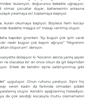
 midesi bulanıyor, doğurunca bebekle uğraşıyor,
 olmaz çocuklar duyar, bahanesinin arkasına
bulaşık yıkamaya evi toplamaya başlıyor.
, kuran okumaya başlıyor. Böylece hem kocayı
nde ibadetle meşgul ol" mesajı verilmiş oluyor.
daha kapıdan girerken: "Ay bugün çok işim vardı
ıdır nedir bugün çok başım ağrıyor" "Migrenim
luktan ölüyorum". deniyor.
aziyette dolaşıyor ki "kocanın aklına yanlış şeyler
an ne olacaksa bir an önce olsun da git başımdan
nuyor. Erkek de kendini eşine saldırıyormuş gibi
det" uyguluyor. Onun ruhunu yaralıyor. Eşini hiç
ajı veren kadın da farkında olmadan şiddet
aralamış oluyor. Kendini aşağılanmış hissediyor,
or ya da çok sevdiği kocasıyla mutlu olamamanın