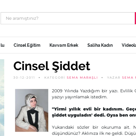
ulu
Cinsel Eğitim
Kavvam Erkek
Saliha Kadın
Videol
Cinsel Şiddet
30-12-2011
KATEGORİ
SEMA MARAŞLI
YAZAR
SEMA 
2009 Yılında Yazdığım bir yazı. Evlili
yazıyı yayınlamak istedim.
"Yirmi yıllık evli bir kadınım. Ge
şiddet uyguladın' dedi. Oysa ben o
Yukarıdaki sözler bir okuruma ait
düşündünüz? Aklınıza ilk ne geldi. Düş