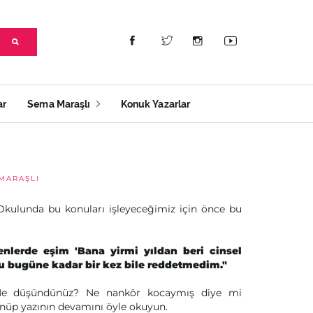
ar
Sema Maraşlı
Konuk Yazarlar
MARAŞLI
k Okulunda bu konuları işleyeceğimiz için önce bu
çenlerde eşim 'Bana yirmi yıldan beri cinsel
nu bugüne kadar bir kez bile reddetmedim."
. Ne düşündünüz? Ne nankör kocaymış diye mi
ünüp yazının devamını öyle okuyun.