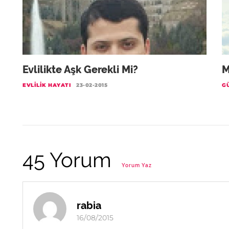
Evlilikte Aşk Gerekli Mi?
M
EVLILIK HAYATI
23-02-2015
G
45 Yorum
Yorum Yaz
rabia
16/08/2015