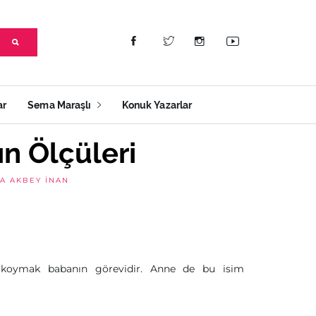
ar
Sema Maraşlı
Konuk Yazarlar
n Ölçüleri
A AKBEY İNAN
koymak babanın görevidir. Anne de bu isim