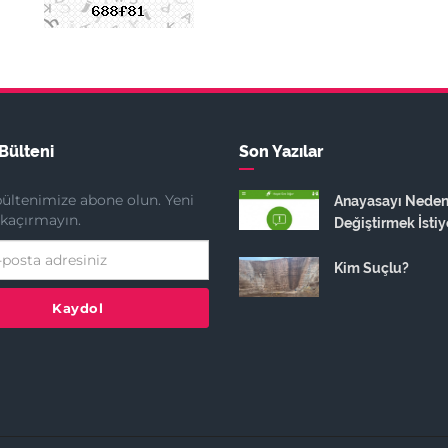
Bülteni
Son Yazılar
ültenimize abone olun. Yeni
Anayasayı Nede
ı kaçırmayın.
Değiştirmek İstiy
Kim Suçlu?
Kaydol