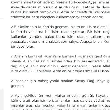
koymamayı tercih ederiz. Mesela Türkçedeki Ayşe ismi asl
Ayşe de dense iz bunun Aişe olduğunu, Fatma da dense
bunda bir sıkıntımız yoktur. Ama zor telaffuzlu kelimeler
edilecek bir hata olacaksa kullanmamayı tercih ederiz.
v Bir kelimenin Kur’an’da geçmesi bizim onu isim olarak ku
Kur’an’da var ama bu, isim olarak yoktur. Bir isim değil
kullanılan yönüne bakıp bunu isim olarak kullanmamız
yapacaksak bunu muhakkak sormalıyız. Arapça bilen, Kur’an’
bir vebal olur.
v Allah’ın Esma-ül Hüsna’sını Esma-ül Hüsna’da geçtiği ş
olarak Allah Teâlâ’nın isimlerinden biri es-Samed’dir
değildir, Allah’ın ismidir bu. Samet denebilir. En-Nûr Alla
isim olarak kullanılabilir. Ama en-Nûr diye Esma-ül Hüsna’d
v İnsanlar için nahoş yankı bırakan Savaş, Dağ, Kaya 
gerekir.
v Aynı şekilde ümmeti Muhammed’in günlük hayatların
kâfirlere ait olan isimleri, anlamları hoş da olsa yâd etm
insanlar arasında meşhur, velev ki ismi yani anlamı güze