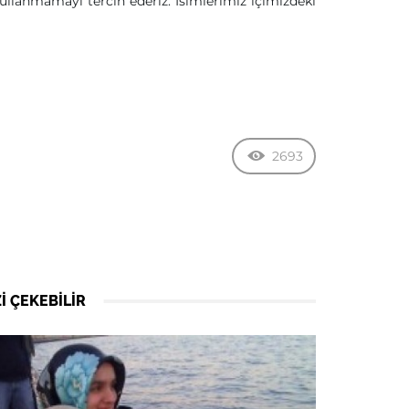
ullanmamayı tercih ederiz. İsimlerimiz içimizdeki
2693
I ÇEKEBILIR