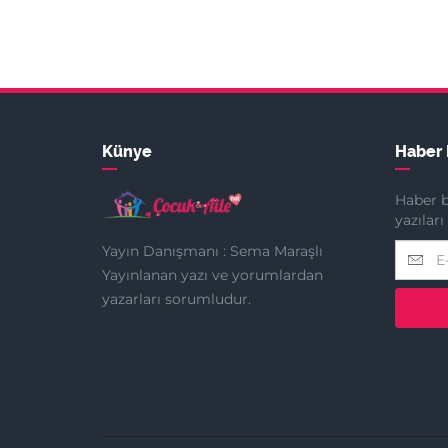
Künye
Haber 
Haber b
yazılar
Yayın Danışmanı : Sema Maraşlı
Yayınlanan yazı ve yorumlardan
yazarları sorumludur.