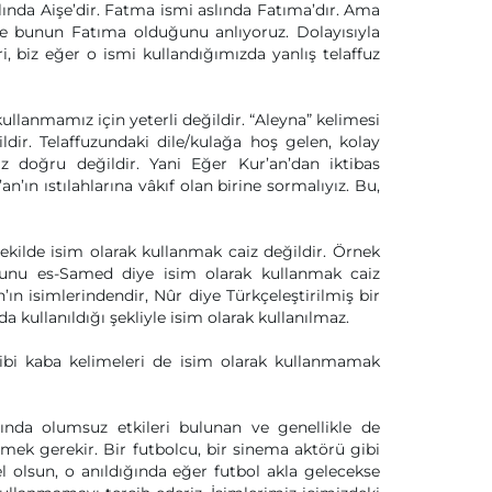
ında Aişe’dir. Fatma ismi aslında Fatıma’dır. Ama
 bunun Fatıma olduğunu anlıyoruz. Dolayısıyla
i, biz eğer o ismi kullandığımızda yanlış telaffuz
llanmamız için yeterli değildir. “Aleyna” kelimesi
dir. Telaffuzundaki dile/kulağa hoş gelen, kolay
 doğru değildir. Yani Eğer Kur’an’dan iktibas
ın ıstılahlarına vâkıf olan birine sormalıyız. Bu,
ekilde isim olarak kullanmak caiz değildir. Örnek
. Bunu es-Samed diye isim olarak kullanmak caiz
h’ın isimlerindendir, Nûr diye Türkçeleştirilmiş bir
a kullanıldığı şekliyle isim olarak kullanılmaz.
gibi kaba kelimeleri de isim olarak kullanmamak
da olumsuz etkileri bulunan ve genellikle de
emek gerekir. Bir futbolcu, bir sinema aktörü gibi
l olsun, o anıldığında eğer futbol akla gelecekse