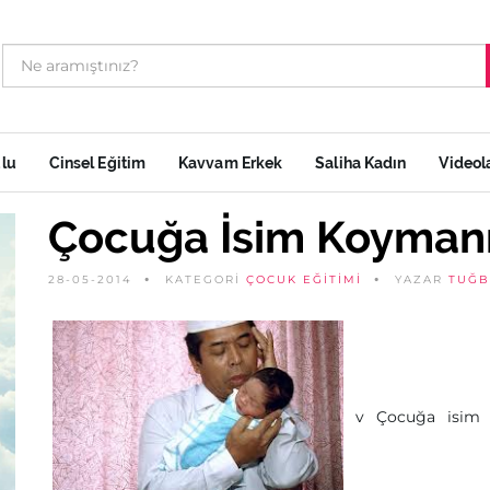
ulu
Cinsel Eğitim
Kavvam Erkek
Saliha Kadın
Videol
Çocuğa İsim Koymanı
28-05-2014
KATEGORİ
ÇOCUK EĞITIMI
YAZAR
TUĞB
v Çocuğa isim 