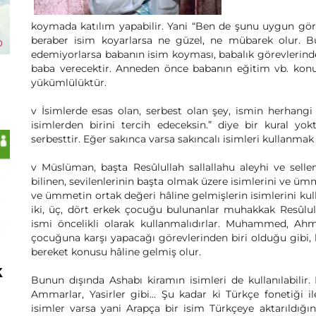
koymada katılım yapabilir. Yani “Ben de şunu uygun görü
beraber isim koyarlarsa ne güzel, ne mübarek olur. Bu
edemiyorlarsa babanın isim koyması, babalık görevlerinde
baba verecektir. Anneden önce babanın eğitim vb. konul
yükümlülüktür.
v İsimlerde esas olan, serbest olan şey, ismin herhangi 
isimlerden birini tercih edeceksin.” diye bir kural y
serbesttir. Eğer sakınca varsa sakıncalı isimleri kullanmak
v Müslüman, başta Resûlullah sallallahu aleyhi ve selle
bilinen, sevilenlerinin başta olmak üzere isimlerini ve 
ve ümmetin ortak değeri hâline gelmişlerin isimlerini kull
iki, üç, dört erkek çocuğu bulunanlar muhakkak Resûlulla
ismi öncelikli olarak kullanmalıdırlar. Muhammed, Ah
çocuğuna karşı yapacağı görevlerinden biri olduğu gibi,
bereket konusu hâline gelmiş olur.
k
Bunun dışında Ashabı kiramın isimleri de kullanılabilir. 
Ammarlar, Yasirler gibi… Şu kadar ki Türkçe fonetiği il
isimler varsa yani Arapça bir isim Türkçeye aktarıldığında