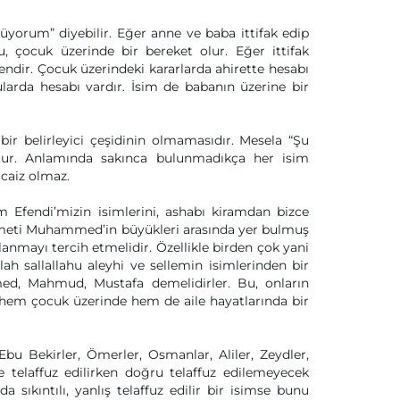
yorum” diyebilir. Eğer anne ve baba ittifak edip
, çocuk üzerinde bir bereket olur. Eğer ittifak
ndir. Çocuk üzerindeki kararlarda ahirette hesabı
arda hesabı vardır. İsim de babanın üzerine bir
bir belirleyici çeşidinin olmamasıdır. Mesela “Şu
oktur. Anlamında sakınca bulunmadıkça her isim
 caiz olmaz.
m Efendi’mizin isimlerini, ashabı kiramdan bizce
ümmeti Muhammed’in büyükleri arasında yer bulmuş
anmayı tercih etmelidir. Özellikle birden çok yani
h sallallahu aleyhi ve sellemin isimlerinden bir
med, Mahmud, Mustafa demelidirler. Bu, onların
 hem çocuk üzerinde hem de aile hayatlarında bir
Ebu Bekirler, Ömerler, Osmanlar, Aliler, Zeydler,
e telaffuz edilirken doğru telaffuz edilemeyecek
 sıkıntılı, yanlış telaffuz edilir bir isimse bunu