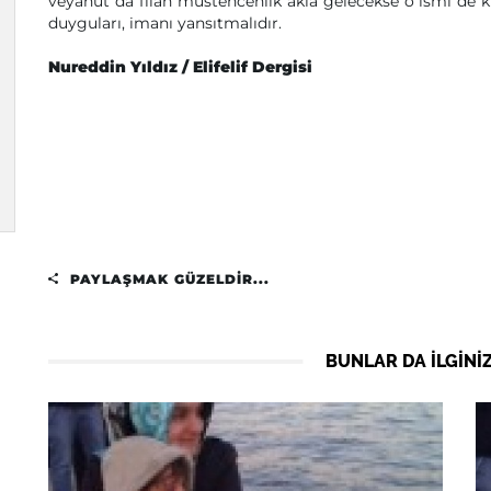
veyahut da filan müstehcenlik akla gelecekse o ismi de k
duyguları, imanı yansıtmalıdır.
Nureddin Yıldız / Elifelif Dergisi
PAYLAŞMAK GÜZELDIR...
BUNLAR DA ILGINIZ