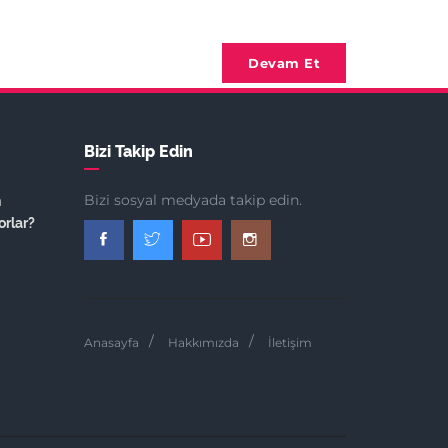
Devam Et
Bizi Takip Edin
Bizi sosyal medyada takip edin.
n
orlar?
Anasayfa
Hakkımızda
İletişim