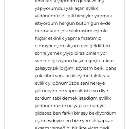
fedakarlık yapmam gerek ve inş.
yapıyorumdur.yaklaşan evlilik
yıldönümüzle ilgili birşeyler yapmak
istiyordum hergün bütün gün evde
durmaktan çok sıkılmıştım eşimle
hiçbir etkinlik yapma fırsatımız
olmuyor eşim akşam eve geldikten
sonra yemek yiyip biraz dinleniyor
sonra bilgisayarın başına geçip tekrar
çalışıyor.sıkıldığımı söylesm belki daha
çok zihni yorulacak.eşime takılarak
evlilik yıldönümüzde seni nereye
götüreyim ne yapmak istersn diye
sordum tabi demek istediğm evlilik
yıldönümüzde ne yapcaz nereye
gidecez ben farklı bir şey bekliyordum
eşim evdeyiz.sen bize yemek yapcan
akşam yemeğini birlikte yicez dedi