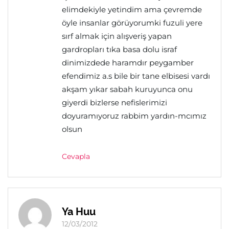
elimdekiyle yetindim ama çevremde
öyle insanlar görüyorumki fuzuli yere
sırf almak için alışveriş yapan
gardropları tıka basa dolu israf
dinimizdede haramdır peygamber
efendimiz a.s bile bir tane elbisesi vardı
akşam yıkar sabah kuruyunca onu
giyerdi bizlerse nefislerimizi
doyuramıyoruz rabbim yardın-mcımız
olsun
Cevapla
Ya Huu
12/03/2012