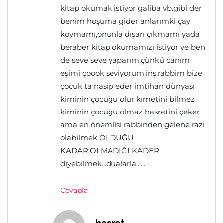
kitap okumak istiyor galiba vb.gibi der
benim hoşuma gider anlarımki çay
koymamı,onunla dışarı çıkmamı yada
beraber kitap okumamızı istiyor ve ben
de seve seve yaparım.çünkü canım
eşimi çoook seviyorum.inş.rabbim bize
çocuk ta nasip eder imtihan dünyası
kiminin çocuğu olur kımetini bilmez
kiminin çocuğu olmaz hasretini çeker
ama en önemlisi rabbinden gelene razı
olabilmek OLDUĞU
KADAR,OLMADIĞI KADER
diyebilmek...dualarla......
Cevapla