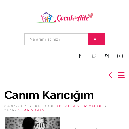
Canım Karıcığım
09-03-2012
KATEGORİ
ADEMLER & HAVVALAR
YAZAR
SEMA MARAŞLI