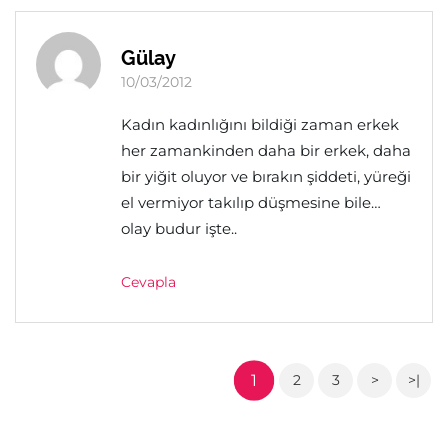
Gülay
10/03/2012
Kadın kadınlığını bildiği zaman erkek
her zamankinden daha bir erkek, daha
bir yiğit oluyor ve bırakın şiddeti, yüreği
el vermiyor takılıp düşmesine bile…
olay budur işte..
Cevapla
1
2
3
>
>|