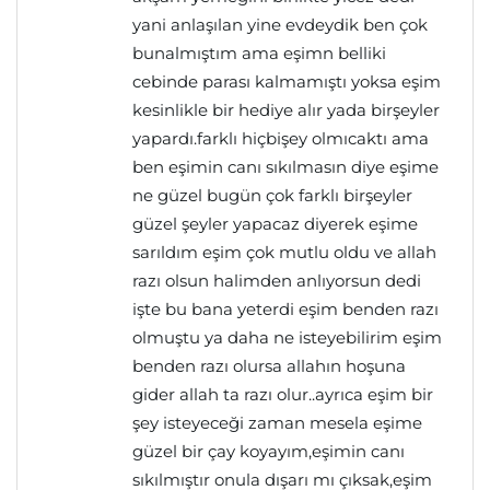
yani anlaşılan yine evdeydik ben çok
bunalmıştım ama eşimn belliki
cebinde parası kalmamıştı yoksa eşim
kesinlikle bir hediye alır yada birşeyler
yapardı.farklı hiçbişey olmıcaktı ama
ben eşimin canı sıkılmasın diye eşime
ne güzel bugün çok farklı birşeyler
güzel şeyler yapacaz diyerek eşime
sarıldım eşim çok mutlu oldu ve allah
razı olsun halimden anlıyorsun dedi
işte bu bana yeterdi eşim benden razı
olmuştu ya daha ne isteyebilirim eşim
benden razı olursa allahın hoşuna
gider allah ta razı olur..ayrıca eşim bir
şey isteyeceği zaman mesela eşime
güzel bir çay koyayım,eşimin canı
sıkılmıştır onula dışarı mı çıksak,eşim