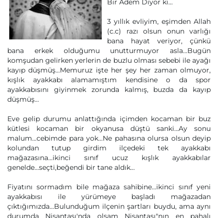
Bir Adem Diyor ki...
3 yıllık evliyim, eşimden Allah
(c.c) razı olsun onun varlığı
bana hayat veriyor, çünkü
bana erkek olduğumu unutturmuyor asla...Bugün
komşudan gelirken yerlerin de buzlu olması sebebi ile ayağı
kayıp düşmüş...Memuruz işte her şey her zaman olmuyor,
kışlık ayakkabı alamamıştım kendisine o da spor
ayakkabısını giyinmek zorunda kalmış, buzda da kayıp
düşmüş...
Eve gelip durumu anlattığında içimden kocaman bir buz
kütlesi kocaman bir okyanusa düştü sanki...Ay sonu
malum...cebimde para yok...Ne pahasına olursa olsun deyip
kolundan tutup girdim ilçedeki tek ayakkabı
mağazasına...ikinci sınıf ucuz kışlık ayakkabılar
genelde...seçti,beğendi bir tane aldık...
Fiyatını sormadım bile mağaza sahibine...ikinci sınıf yeni
ayakkabısı ile yürümeye başladı mağazadan
çıktığımızda...Bulunduğum ilçenin şartları buydu, ama aynı
durumda Nişantaşı'nda olsam Nişantaşı"nın en pahalı