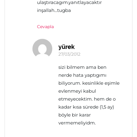
ulaştıracagım.yanıtlayacaktır
inşallah...tugba
Cevapla
yürek
27/03/2012
sizi bilmem ama ben
nerde hata yaptıgımı
biliyorum. kesinlikle eşimle
evlenmeyi kabul
etmeyecektim. hem de o
kadar kısa sürede (1,5 ay)
böyle bir karar
vermemeliyidm.