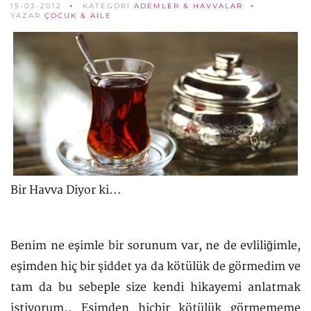
15-03-2012
KATEGORİ
ADEMLER & HAVVALAR
YAZAR
ÇOCUK & AILE
Bir Havva Diyor ki...
Benim ne eşimle bir sorunum var, ne de evliliğimle,
eşimden hiç bir şiddet ya da kötülük de görmedim ve
tam da bu sebeple size kendi hikayemi anlatmak
istiyorum.. Esimden hiçbir kötülük görmememe