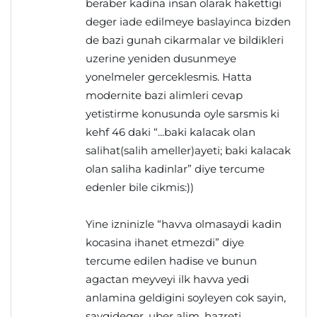
beraber kadina insan olarak hakettigi
deger iade edilmeye baslayinca bizden
de bazi gunah cikarmalar ve bildikleri
uzerine yeniden dusunmeye
yonelmeler gerceklesmis. Hatta
modernite bazi alimleri cevap
yetistirme konusunda oyle sarsmis ki
kehf 46 daki “...baki kalacak olan
salihat(salih ameller)ayeti; baki kalacak
olan saliha kadinlar” diye tercume
edenler bile cikmis:))
Yine izninizle “havva olmasaydi kadin
kocasina ihanet etmezdi” diye
tercume edilen hadise ve bunun
agactan meyveyi ilk havva yedi
anlamina geldigini soyleyen cok sayin,
saygideger, uber alim, hazreti