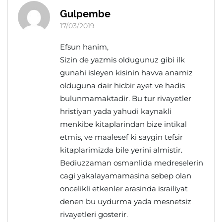
Gulpembe
17/03/2019
Efsun hanim,
Sizin de yazmis oldugunuz gibi ilk
gunahi isleyen kisinin havva anamiz
olduguna dair hicbir ayet ve hadis
bulunmamaktadir. Bu tur rivayetler
hristiyan yada yahudi kaynakli
menkibe kitaplarindan bize intikal
etmis, ve maalesef ki saygin tefsir
kitaplarimizda bile yerini almistir.
Bediuzzaman osmanlida medreselerin
cagi yakalayamamasina sebep olan
oncelikli etkenler arasinda israiliyat
denen bu uydurma yada mesnetsiz
rivayetleri gosterir.