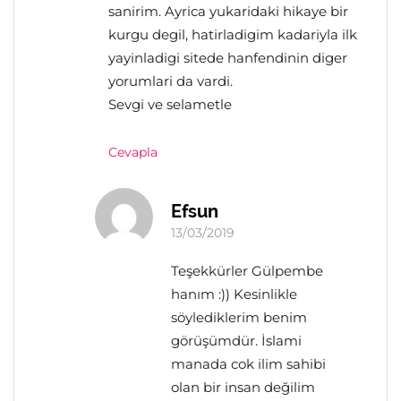
sanirim. Ayrica yukaridaki hikaye bir
kurgu degil, hatirladigim kadariyla ilk
yayinladigi sitede hanfendinin diger
yorumlari da vardi.
Sevgi ve selametle
Cevapla
Efsun
13/03/2019
Teşekkürler Gülpembe
hanım :)) Kesinlikle
söylediklerim benim
görüşümdür. İslami
manada cok ilim sahibi
olan bir insan değilim