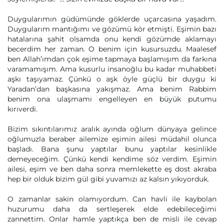
Duygularımın güdümünde göklerde uçarcasına yaşadım.
Duygularım mantığımı ve gözümü kör etmişti. Eşimin bazı
hatalarına şahit olsamda onu kendi gözümde aklamayı
becerdim her zaman. O benim için kusursuzdu. Maalesef
ben Allah’ımdan çok eşime tapmaya başlamışım da farkına
varamamışım. Ama kusurlu insanoğlu bu kadar muhabbeti
aşkı taşıyamaz. Çünkü o aşk öyle güçlü bir duygu ki
Yaradan’dan başkasına yakışmaz. Ama benim Rabbim
benim ona ulaşmamı engelleyen en büyük putumu
kırıverdi.
Bizim sıkıntılarımız aralık ayında oğlum dünyaya gelince
oğlumuzla beraber ailemize eşimin ailesi müdahil olunca
başladı. Bana şunu yaptılar bunu yaptılar kesinlikle
demeyeceğim. Çünkü kendi kendime söz verdim. Eşimin
ailesi, eşim ve ben daha sonra memlekette eş dost akraba
hep bir olduk bizim gül gibi yuvamızı az kalsın yıkıyorduk.
O zamanlar sakin olamıyordum. Can havli ile kaybolan
huzurumu daha da sertleşerek elde edebileceğimi
zannettim. Onlar hamle yaptıkça ben de misli ile cevap