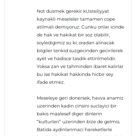
Not dusmek gerekir ki,Israiliyyat
kaynakli meseleler tamamen cope
atilmali demiyoruz. Cunku onlar icinde
de hak ve hakikat bir soz olabilir,
soyledigimiz su ki; oradan alinacak
bilgiler tenkid suzgecinden gecirilerek
ayet ve hadisce tasdik ettirilmelidir.
Yoksa zan ve tahminden ibaret kalirlar
bu ise hakikat hakkinda hicbir sey
ifade etmez.
Meseleye geri donersek, havva anamiz
uzerinden kadin cinsini suclayici bir
bakis maalesef diger dinlerin
“kulturleri” uzerinden bize de gelmis.
Batida aydinlanmaci hareketlerle