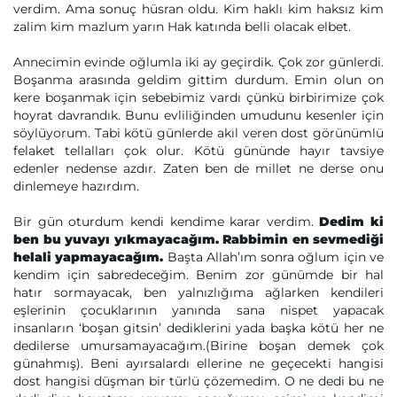
verdim. Ama sonuç hüsran oldu. Kim haklı kim haksız kim
zalim kim mazlum yarın Hak katında belli olacak elbet.
Annecimin evinde oğlumla iki ay geçirdik. Çok zor günlerdi.
Boşanma arasında geldim gittim durdum. Emin olun on
kere boşanmak için sebebimiz vardı çünkü birbirimize çok
hoyrat davrandık. Bunu evliliğinden umudunu kesenler için
söylüyorum. Tabi kötü günlerde akıl veren dost görünümlü
felaket tellalları çok olur. Kötü gününde hayır tavsiye
edenler nedense azdır. Zaten ben de millet ne derse onu
dinlemeye hazırdım.
Bir gün oturdum kendi kendime karar verdim.
Dedim ki
ben bu yuvayı yıkmayacağım. Rabbimin en sevmediği
helali yapmayacağım.
Başta Allah’ım sonra oğlum için ve
kendim için sabredeceğim. Benim zor günümde bir hal
hatır sormayacak, ben yalnızlığıma ağlarken kendileri
eşlerinin çocuklarının yanında sana nispet yapacak
insanların ‘boşan gitsin’ dediklerini yada başka kötü her ne
dedilerse umursamayacağım.(Birine boşan demek çok
günahmış). Beni ayırsalardı ellerine ne geçecekti hangisi
dost hangisi düşman bir türlü çözemedim. O ne dedi bu ne