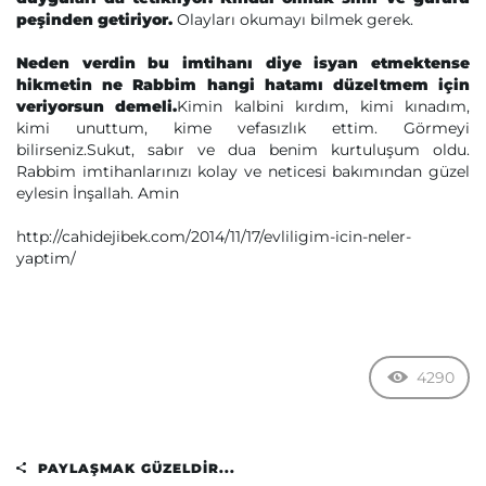
peşinden getiriyor.
Olayları okumayı bilmek gerek.
Neden verdin bu imtihanı diye isyan etmektense
hikmetin ne Rabbim hangi hatamı düzeltmem için
veriyorsun demeli.
Kimin kalbini kırdım, kimi kınadım,
kimi unuttum, kime vefasızlık ettim. Görmeyi
bilirseniz.Sukut, sabır ve dua benim kurtuluşum oldu.
Rabbim imtihanlarınızı kolay ve neticesi bakımından güzel
eylesin İnşallah. Amin
http://cahidejibek.com/2014/11/17/evliligim-icin-neler-
yaptim/
4290
PAYLAŞMAK GÜZELDIR...