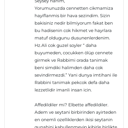
Seysey hanim,
Yorumunuzda cennetten cikmamiza
hayiflanmis bir hava sezindim. Sizin
bakisiniz nedir bilmiyorum fakat ben
bu hadisenin cok hikmet ve hayrlara
matuf oldugunu dusunenlerdenim.
Hz.Ali cok guzel soyler “ daha
buyumeden, cocukken ölüp cennete
girmek ve Rabbimi orada tanimak
beni simdiki halimden daha cok
sevindirmezdi.” Yani dunya imtihani ile
Rabbini tanimak pekcok defa daha
lezzetlidir imanli insan icin.
Affedildiler mi? Elbette affedildiler.
Adem ve seytani birbirinden ayirteden
en onemli ozelliklerden ikisi seytanin
gunahini kabullenmeyip kibirle birlikte