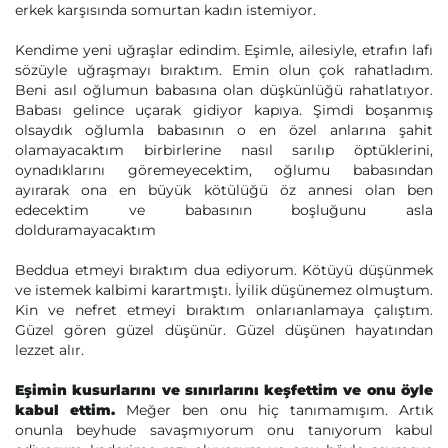
erkek karşısında somurtan kadın istemiyor.
Kendime yeni uğraşlar edindim. Eşimle, ailesiyle, etrafın lafı
sözüyle uğraşmayı bıraktım. Emin olun çok rahatladım.
Beni asıl oğlumun babasına olan düşkünlüğü rahatlatıyor.
Babası gelince uçarak gidiyor kapıya. Şimdi boşanmış
olsaydık oğlumla babasının o en özel anlarına şahit
olamayacaktım birbirlerine nasıl sarılıp öptüklerini,
oynadıklarını göremeyecektim, oğlumu babasından
ayırarak ona en büyük kötülüğü öz annesi olan ben
edecektim ve babasının boşluğunu asla
dolduramayacaktım
Beddua etmeyi bıraktım dua ediyorum. Kötüyü düşünmek
ve istemek kalbimi karartmıştı. İyilik düşünemez olmuştum.
Kin ve nefret etmeyi bıraktım onlarıanlamaya çalıştım.
Güzel gören güzel düşünür. Güzel düşünen hayatından
lezzet alır.
Eşimin kusurlarını ve sınırlarını keşfettim ve onu öyle
kabul ettim.
Meğer ben onu hiç tanımamışım. Artık
onunla beyhude savaşmıyorum onu tanıyorum kabul