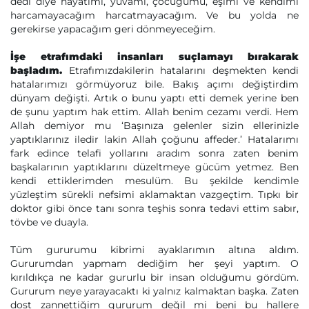
dedi diye hayatımı, yuvamı, çocuğumu, eşimi ve kendimi
harcamayacağım harcatmayacağım. Ve bu yolda ne
gerekirse yapacağım geri dönmeyeceğim.
İşe etrafımdaki insanları suçlamayı bırakarak
başladım.
Etrafımızdakilerin hatalarını deşmekten kendi
hatalarımızı görmüyoruz bile. Bakış açımı değiştirdim
dünyam değişti. Artık o bunu yaptı etti demek yerine ben
de şunu yaptım hak ettim. Allah benim cezamı verdi. Hem
Allah demiyor mu ‘Başınıza gelenler sizin ellerinizle
yaptıklarınız iledir lakin Allah çoğunu affeder.’ Hatalarımı
fark edince telafi yollarını aradım sonra zaten benim
başkalarının yaptıklarını düzeltmeye gücüm yetmez. Ben
kendi ettiklerimden mesulüm. Bu şekilde kendimle
yüzleştim sürekli nefsimi aklamaktan vazgeçtim. Tıpkı bir
doktor gibi önce tanı sonra teşhis sonra tedavi ettim sabır,
tövbe ve duayla.
Tüm gururumu kibrimi ayaklarımın altına aldım.
Gururumdan yapmam dediğim her şeyi yaptım. O
kırıldıkça ne kadar gururlu bir insan olduğumu gördüm.
Gururum neye yarayacaktı ki yalnız kalmaktan başka. Zaten
dost zannettiğim gururum değil mi beni bu hallere