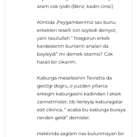
aram cok iyidir.(Bknz: kadin cinsi:)
Alintida ,Peygamberimiz sav bunu
erkekleri teselli icin soyledi deniyor,
yani rasulullah “ hosgorun erkek
kardeslerim bunlarin analari da
boyleydi” mi demek istemis? Cok
hatali bir cikarim.
Kaburga meselesinin Tevratta da
gectigi dogru, o yuzden yillarca
erkegin kaburgasini kadindan 1 eksik
zannetmisler, tib ilerleyip kaburagalar
esit cikinca, “ acaba bu kaburga buraya
nerden geldi” demisler.
Hakkinda saglam nas bulunmayan bir