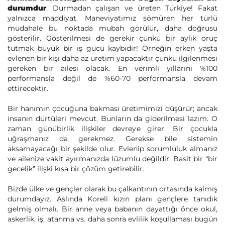
durumdur
. Durmadan çalışan ve üreten Türkiye! Fakat
yalnızca maddiyat. Maneviyatımız sömüren her türlü
müdahale bu noktada mubah görülür, daha doğrusu
gösterilir. Gösterilmesi de gerekir çünkü bir aylık oruç
tutmak büyük bir iş gücü kaybıdır! Örneğin erken yaşta
evlenen bir kişi daha az üretim yapacaktır çünkü ilgilenmesi
gereken bir ailesi olacak. En verimli yıllarını %100
performansla değil de %60-70 performansla devam
ettirecektir.
Bir hanımın çocuğuna bakması üretimimizi düşürür; ancak
insanın dürtüleri mevcut. Bunların da giderilmesi lazım. O
zaman günübirlik ilişkiler devreye girer. Bir çocukla
uğraşmanız da gerekmez. Gerekse bile sistemin
aksamayacağı bir şekilde olur. Evlenip sorumluluk almanız
ve ailenize vakit ayırmanızda lüzumlu değildir. Basit bir “bir
gecelik” ilişki kısa bir çözüm getirebilir.
Bizde ülke ve gençler olarak bu çalkantının ortasında kalmış
durumdayız. Aslında Koreli kızın planı gençlere tanıdık
gelmiş olmalı. Bir anne veya babanın dayattığı önce okul,
askerlik, iş, atanma vs. daha sonra evlilik koşullaması bugün