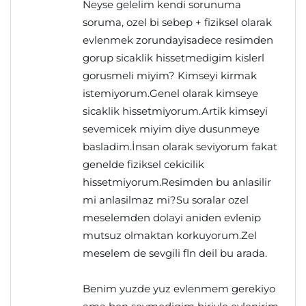
Neyse gelelim kendi sorunuma
soruma, ozel bi sebep + fiziksel olarak
evlenmek zorundayisadece resimden
gorup sicaklik hissetmedigim kislerl
gorusmeli miyim? Kimseyi kirmak
istemiyorum.Genel olarak kimseye
sicaklik hissetmiyorum.Artik kimseyi
sevemicek miyim diye dusunmeye
basladim.İnsan olarak seviyorum fakat
genelde fiziksel cekicilik
hissetmiyorum.Resimden bu anlasilir
mi anlasilmaz mi?Su soralar ozel
meselemden dolayi aniden evlenip
mutsuz olmaktan korkuyorum.Zel
meselem de sevgili fln deil bu arada.
Benim yuzde yuz evlenmem gerekiyo