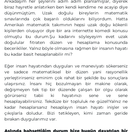
Arkadaşım her şeylerini adım adım planlamışlar, diyerek
biraz hayretle anlatırken ben kendi kendime ne acayip diye
düşünmüştüm. Uzak doğulu bireylerin matematik
sınavlarında çok başarılı olduklarını biliyordum. Hatta
Amerikalı matematik takımının hepsi uzak doğu kökenli
kişilerden oluşuyor diye bir ara internette komedi konusu
olmuştu bu durum.Şu kadarını söyleyeyim evet uzak
doğulular fıtraten düzen ve hesaplama konusunda
becerikliler. Yalnız böyle olmasına rağmen bir insanın hayatı
bu kadar basit hesaplanabilir mi?
Eğer insan hayatından duyguları ve maneviyatı sökerseniz
ve sadece matematiksel bir düzen yani rasyonellik
yerleştirirseniz eminim çok rahat bir şekilde bu sonuçlara
ulaşırsınız. İnsanı hiç bozulmayan bir makine olarak,
değişmeyen tek tip bir düzende çalışan bir olgu olarak
görürseniz tabii ki hayatınızı sene ve sene
hesaplayabilirsiniz. Tekdüze bir topluluk ne güzel!Yalnız ne
kadar hesaplarsanız hesaplayın insan hayatı inişler ve
çıkışlarla doludur. Bizi tetikleyen, kimi zaman geride
bırakan duygularımız var.
Aslında bahsettiğim durum bize bugün dayatılan bir