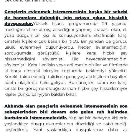
pek genç kalmamış olur.
Gençlerin evlenmek istememesinin başka bir sebebi
de haramlara dalındığı için ortaya çıkan hissizlik
duygusudur.
Yüksek lisans programımda 29 yaşında
mesleğini eline almış, askerliğini yapmış, arabası olan, eli
yüzü düzgün bir kişi ile konuşuyordum. Etrafındaki karşı
cinsteki kişilere çok bakan bir tipti. Bir yandan da görücü
usulü evlenmeyi düşünüyordu. Neden evlenemediğini
sorduğumda görüştüğü kişilere karşı hiçbir şey
hissetmediğini söylemişti. Hiç heyecanlanmadığını
söylemişti. Kabul edilsin veya edilmesin diziler ve filmlerde
ki karşı cinsteki bireyler toplumda beklentiyi yükseltti.
Sürekli takip edildiği takdirde genç yaştaki kişilerin hayalleri
adeta ulaşılmaz hale geliyor. Bu süreçten sonra ise karşı
cinsle bir görüşme olduğu zaman hiçbir şey hissedemiyor
kişiler çünkü bal yiyen baldan bıkar.
Aklımda olan gençlerin evlenmek istememesinin son
sebeplerinden biri devam ede gelen ruh halinden
kurtulmak istememeleridir.
Yapılan bir deneyde kişilerin
yaşlandıkça duygu durumlarının düzeldiği ve sabitlendiği
keşfedilmiş. Yani yaşlandıkça duygularımız daha az