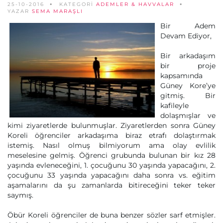
25-10-2016
KATEGORİ
ADEMLER & HAVVALAR
YAZAR
SEMA MARAŞLI
Bir Adem
Devam Ediyor,
Bir arkadaşım
bir proje
kapsamında
Güney Kore’ye
gitmiş. Bir
kafileyle
dolaşmışlar ve
kimi ziyaretlerde bulunmuşlar. Ziyaretlerden sonra Güney
Koreli öğrenciler arkadaşıma biraz etrafı dolaştırmak
istemiş. Nasıl olmuş bilmiyorum ama olay evlilik
meselesine gelmiş. Öğrenci grubunda bulunan bir kız 28
yaşında evleneceğini, 1. çocuğunu 30 yaşında yapacağını, 2.
çocuğunu 33 yaşında yapacağını daha sonra vs. eğitim
aşamalarını da şu zamanlarda bitireceğini teker teker
saymış.
Öbür Koreli öğrenciler de buna benzer sözler sarf etmişler.