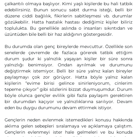
çalkantılı olmaya başlıyor. Kimi yaşlı kişilerde bu hali tatbik
edebilirsiniz. Bunun sonucu sabit durma isteği, belli bir
düzene ciddi bağlılık, fikirlerin sabitleşmesi vb. durumlar
gözükebilir. Hatta hastalık hastası dediğimiz kişiler biliriz
toplulukta. Bu genellikle aslında o insanları sıkıntıdan ve
üzüntüden bile belli bir haz aldığının göstergesidir.
Bu durumda olan genç bireylerde mevcuttur. Özellikle son
senelerde çevremde de fazlaca görerek tatbik ettiğim
durum şudur ki yalnızlık yaşayan kişiler bir süre sonra
yalnızlığı benimsiyor. Ondan ayrılmak ve durumunu
değiştirmek istemiyor. Belli bir süre yalnız kalan bireyler
paylaşmayı çok zor görüyor. Hatta böyle yalnız kalan
kişilerin “evime birisi gelince sinirleniyorum, cinlerim
tepeme çıkıyor” gibi sözlerini bizzat duymuşumdur. Durum
böyle olunca gençler evlilik gibi fazla paylaşım gerektiren
bir durumdan kaçıyor ve yalnızlıklarına sarılıyor. Devam
eden bu duygu durumunu devam ettirmek istiyor.
Gençlerin neden evlenmek istemedikleri konusu hakkında
aklıma gelen sebepleri sıralamaya ve açıklamaya çalıştım.
Gençlerin evlenmeyi ister hale gelmeleri ve bu konuda