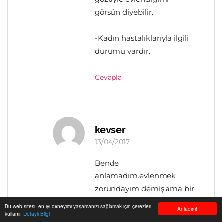
görsün diyebilir.
-Kadın hastalıklarıyla ilgili
durumu vardır.
Cevapla
kevser
13/04/2017
Bende
anlamadım.evlenmek
zorundayım demiş.ama bir
insan neden evlenmek
Bu web sitesi, en iyi deneyimi yaşamanızı sağlamak için çerezleri
Anladım!
kullanır.
Detaylı Bilgi
zorunda olsun ki?evlilik