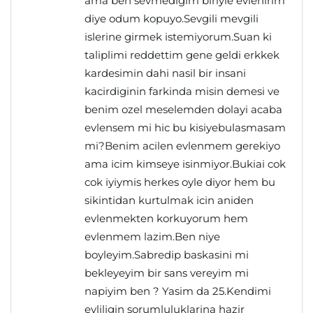
ama ben sevmedigim biriyle evlenirim
diye odum kopuyo.Sevgili mevgili
islerine girmek istemiyorum.Suan ki
taliplimi reddettim gene geldi erkkek
kardesimin dahi nasil bir insani
kacirdiginin farkinda misin demesi ve
benim ozel meselemden dolayi acaba
evlensem mi hic bu kisiyebulasmasam
mi?Benim acilen evlenmem gerekiyo
ama icim kimseye isinmiyor.Bukiai cok
cok iyiymis herkes oyle diyor hem bu
sikintidan kurtulmak icin aniden
evlenmekten korkuyorum hem
evlenmem lazim.Ben niye
boyleyim.Sabredip baskasini mi
bekleyeyim bir sans vereyim mi
napiyim ben ? Yasim da 25.Kendimi
evliligin sorumluluklarina hazir