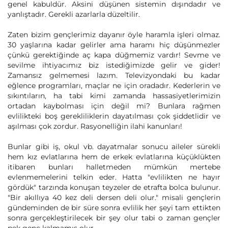
genel kabuldür. Aksini düşünen sistemin dışındadır ve
yanlıştadır. Gerekli azarlarla düzeltilir.
Zaten bizim gençlerimiz dayanır öyle haramla işleri olmaz.
30 yaşlarına kadar gelirler ama haramı hiç düşünmezler
çünkü gerektiğinde aç kapa düğmemiz vardır! Sevme ve
sevilme ihtiyacımız biz istediğimizde gelir ve gider!
Zamansız gelmemesi lazım. Televizyondaki bu kadar
eğlence programları, maçlar ne için oradadır. Kederlerin ve
sıkıntıların, ha tabi kimi zamanda hassasiyetlerimizin
ortadan kaybolması için değil mi? Bunlara rağmen
evlilikteki boş gerekliliklerin dayatılması çok şiddetlidir ve
aşılması çok zordur. Rasyonelliğin ilahi kanunları!
Bunlar gibi iş, okul vb. dayatmalar sonucu aileler sürekli
hem kız evlatlarına hem de erkek evlatlarına küçüklükten
itibaren bunları halletmeden mümkün mertebe
evlenmemelerini telkin eder. Hatta "evlilikten ne hayır
gördük" tarzında konuşan teyzeler de etrafta bolca bulunur.
"Bir akıllıya 40 kez deli dersen deli olur." misali gençlerin
gündeminden de bir süre sonra evlilik her şeyi tam ettikten
sonra gerçekleştirilecek bir şey olur tabi o zaman gençler