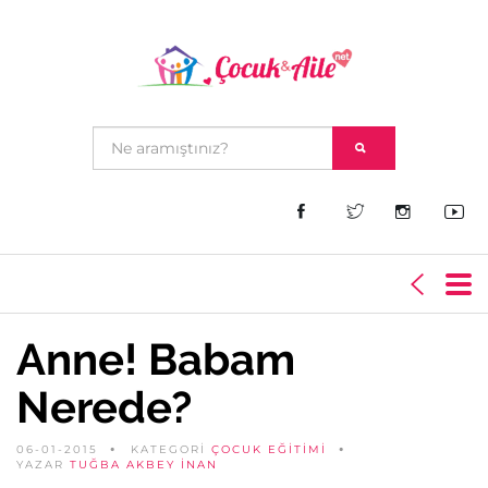
Anne! Babam
Nerede?
06-01-2015
KATEGORİ
ÇOCUK EĞITIMI
YAZAR
TUĞBA AKBEY İNAN