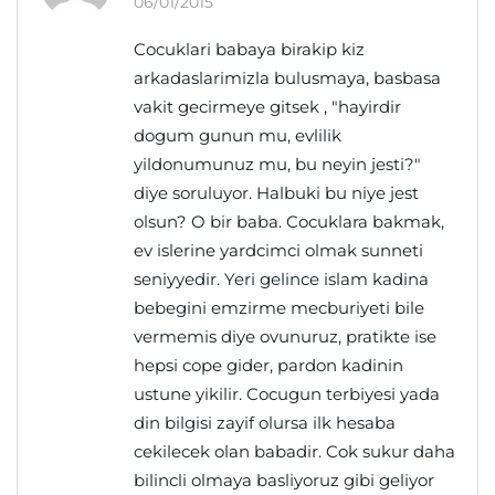
06/01/2015
Cocuklari babaya birakip kiz
arkadaslarimizla bulusmaya, basbasa
vakit gecirmeye gitsek , "hayirdir
dogum gunun mu, evlilik
yildonumunuz mu, bu neyin jesti?"
diye soruluyor. Halbuki bu niye jest
olsun? O bir baba. Cocuklara bakmak,
ev islerine yardcimci olmak sunneti
seniyyedir. Yeri gelince islam kadina
bebegini emzirme mecburiyeti bile
vermemis diye ovunuruz, pratikte ise
hepsi cope gider, pardon kadinin
ustune yikilir. Cocugun terbiyesi yada
din bilgisi zayif olursa ilk hesaba
cekilecek olan babadir. Cok sukur daha
bilincli olmaya basliyoruz gibi geliyor