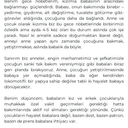
Benim gece nöbetlerim, kızımla babasının arasındaki
bağlanmayı güçlendirdi. Babası, onun bakımında birebir –
yedirme, giydirme, alt değiştirme, tuvalete götürme gibi-
görevler aldığında, çocuğuna daha da bağlandı. Anne ve
çocuk olarak kızımla biz bu gece nöbetlerinde birbirimizi
özledik ama ayda 4-5 kez olan bu durum aslında çok işe
yaradı. Nasıl ki annelik sadece doğurmaktan ibaret değil,
anneyi anne yapan aynı zamanda çocuğuna bakmak,
yetiştirmekse, aslında babalık da böyle.
Sanırım biz anneler, engin merhametimiz ve şefkatimizle
çocuğun sanki tek bakım vereniymişiz gibi babaları biraz
geri planda bırakıyoruz. Anne, çocuğun yetiştirilmesinde
babaya yer açmadığında, baba da eğer kendinden
lokomotifli bir yapıya sahip değilse tabii ki hayalet babaya
dönüşecektir.
Benim düşüncem, babaların kız ve erkek çocuklarıyla
muhakkak özel vakit geçirmeleri gerektiği hatta
bakımlarında aktif rol almaları gerektiği yönünde. Çünkü
çocukların hayalet babalara değil, bazen dost, bazen patron,
bazen de prens babalara ihtiyacı var.