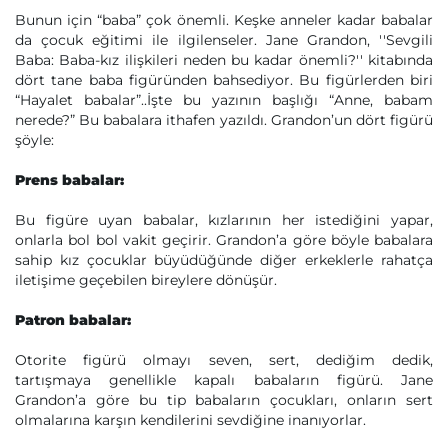
Bunun için “baba” çok önemli. Keşke anneler kadar babalar
da çocuk eğitimi ile ilgilenseler. Jane Grandon, ''Sevgili
Baba: Baba-kız ilişkileri neden bu kadar önemli?'' kitabında
dört tane baba figüründen bahsediyor. Bu figürlerden biri
“Hayalet babalar”..İşte bu yazının başlığı “Anne, babam
nerede?” Bu babalara ithafen yazıldı. Grandon’un dört figürü
şöyle:
Prens babalar:
Bu figüre uyan babalar, kızlarının her istediğini yapar,
onlarla bol bol vakit geçirir. Grandon’a göre böyle babalara
sahip kız çocuklar büyüdüğünde diğer erkeklerle rahatça
iletişime geçebilen bireylere dönüşür.
Patron babalar:
Otorite figürü olmayı seven, sert, dediğim dedik,
tartışmaya genellikle kapalı babaların figürü. Jane
Grandon’a göre bu tip babaların çocukları, onların sert
olmalarına karşın kendilerini sevdiğine inanıyorlar.