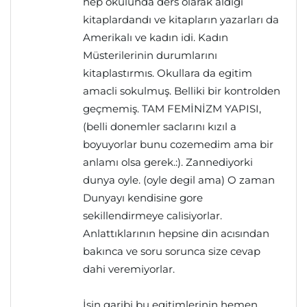
hep okulunda ders olarak aldıgı
kitaplardandı ve kitapların yazarları da
Amerikalı ve kadın idi. Kadın
Müsterilerinin durumlarını
kitaplastırmıs. Okullara da egitim
amacli sokulmuş. Belliki bir kontrolden
geçmemiş. TAM FEMİNİZM YAPISI,
(belli donemler saclarını kızıl a
boyuyorlar bunu cozemedim ama bir
anlamı olsa gerek.:). Zannediyorki
dunya oyle. (oyle degil ama) O zaman
Dunyayı kendisine gore
sekillendirmeye calisiyorlar.
Anlattıklarının hepsine din acısından
bakınca ve soru sorunca size cevap
dahi veremiyorlar.
İşin garibi bu egitimlerinin hemen