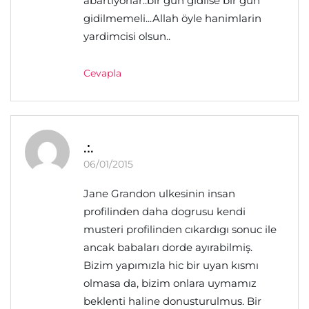
abartiyorlar..bir gün gidilse bir gün
gidilmemeli...Allah öyle hanimlarin
yardimcisi olsun..
Cevapla
.:.
06/01/2015
Jane Grandon ulkesinin insan
profilinden daha dogrusu kendi
musteri profilinden cıkardıgı sonuc ile
ancak babaları dorde ayırabilmiş.
Bizim yapımızla hic bir uyan kısmı
olmasa da, bizim onlara uymamız
beklenti haline donusturulmus. Bir