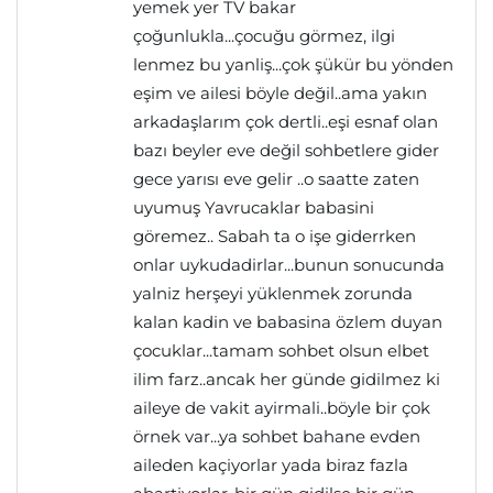
yemek yer TV bakar
çoğunlukla...çocuğu görmez, ilgi
lenmez bu yanliş...çok şükür bu yönden
eşim ve ailesi böyle değil..ama yakın
arkadaşlarım çok dertli..eşi esnaf olan
bazı beyler eve değil sohbetlere gider
gece yarısı eve gelir ..o saatte zaten
uyumuş Yavrucaklar babasini
göremez.. Sabah ta o işe giderrken
onlar uykudadirlar...bunun sonucunda
yalniz herşeyi yüklenmek zorunda
kalan kadin ve babasina özlem duyan
çocuklar...tamam sohbet olsun elbet
ilim farz..ancak her günde gidilmez ki
aileye de vakit ayirmali..böyle bir çok
örnek var...ya sohbet bahane evden
aileden kaçiyorlar yada biraz fazla