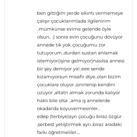
ben gittiğim yerde sıkıntı vermemeye
çalışır çocuklarımlada ilgilenirim
..mümkünse evime gelende öyle
olsun.. :) sonra evin çocuğunu dövüyor
annede tık yok..çocuğumu zor
tutuyorum..durdan sustan anlamak
istemiyor(işine gelmiyor)nasılsa annesi
bir şey demiyor ya!..eee sende
kızamıyorsun misafir diye..olan bizim
çocuklara oluyor..sinirlenip kendini
üzüyor ,altatn almak zorunda kalıyor
haklı bile olsa ..ama iş annelerde
okadarda koyuvermesinler..
edep (terbiye)ayrı çocuğu biraz özgür
,serbest yetiştirmek ayrı..biraz aradaki
farkı öğretmeliler....