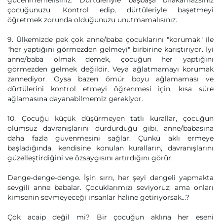
gücenmemelisiniz. Dürtüleriyle başbaşa bırakamazsınız
çocuğunuzu. Kontrol edip, dürtüleriyle başetmeyi
öğretmek zorunda olduğunuzu unutmamalısınız.
9. Ülkemizde pek çok anne/baba çocuklarını "korumak" ile
"her yaptığını görmezden gelmeyi" birbirine karıştırıyor. İyi
anne/baba olmak demek, çocuğun her yaptığını
görmezden gelmek değildir. Veya ağlatmamayı korumak
zannediyor. Oysa bazen ömür boyu ağlamaması ve
dürtülerini kontrol etmeyi öğrenmesi için, kısa süre
ağlamasına dayanabilmemiz gerekiyor.
10. Çocuğu küçük düşürmeyen tatlı kurallar, çocuğun
olumsuz davranışlarını durdurduğu gibi, anne/babasına
daha fazla güvenmesini sağlar. Çünkü aklı ermeye
başladığında, kendisine konulan kuralların, davranışlarını
güzelleştirdiğini ve özsaygısını artırdığını görür.
Denge-denge-denge. İşin sırrı, her şeyi dengeli yapmakta
sevgili anne babalar. Çocuklarımızı seviyoruz; ama onları
kimsenin sevmeyeceği insanlar haline getiriyorsak...?
Çok acaip değil mi? Bir çocuğun aklına her eseni