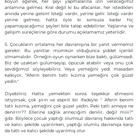
boyun eğerek, her şeyi yapmalarına izin vereceğimiz
anlamına gelmez. Kral değil ki bu afacanlar, her istedikleri
anında yerine gelsin! İsteği vardır, yerine gelir. İsteği vardır
yerine gelmez, hatta öyle ki sonsuza kadar hiç
yapamayacağımız şeyleri bile talep edebilirler. Yaşlarına ve
gelişim süreçlerine göre durumu açıklamamız yeterlidir.
5. Çocukların ortalama her davranışına bir yanıt vermemiz
gerekir. Bu yanıtlar mümkün olduğunca şiddet içerikli
olmamalıdır. Örneğin oyun oynarken bize baktı, gülümsedi.
Biz de uzaktan gülümseyip, öpücük atabilir veya onu çok
sevdiğimizi söyleyebiliriz. Veya yemeğini yedi masadan
kalkıyor, "Aferin benim tatlı kızıma yemeğini çok güzel
yedin."
Diyebiliriz. Hatta yemekten sonra teşekkür etmesini
istiyorsak, çok şirin ve esprili bir ifadeyle: " Aferin benim
tatlı kızıma, yemeğini çok güzel yedin. Peki tatlı anneye ne
denirrrr?? Ellerine sağlık anneciğim denilir, değil miiii?"
gibi. Böylece çocuk yaptığı olumsuz davranış hakkında tatlı
ve kalıcı şekilde uyarılırken, yaptığı olumlu davranışa karşı
da tatlı ve kalıcı şekilde uyarılmış olur.