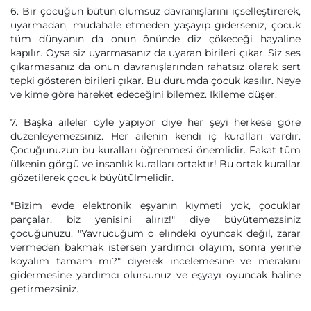
6. Bir çocuğun bütün olumsuz davranışlarını içselleştirerek,
uyarmadan, müdahale etmeden yaşayıp giderseniz, çocuk
tüm dünyanın da onun önünde diz çökeceği hayaline
kapılır. Oysa siz uyarmasanız da uyaran birileri çıkar. Siz ses
çıkarmasanız da onun davranışlarından rahatsız olarak sert
tepki gösteren birileri çıkar. Bu durumda çocuk kasılır. Neye
ve kime göre hareket edeceğini bilemez. İkileme düşer.
7. Başka aileler öyle yapıyor diye her şeyi herkese göre
düzenleyemezsiniz. Her ailenin kendi iç kuralları vardır.
Çocuğunuzun bu kuralları öğrenmesi önemlidir. Fakat tüm
ülkenin görgü ve insanlık kuralları ortaktır! Bu ortak kurallar
gözetilerek çocuk büyütülmelidir.
"Bizim evde elektronik eşyanın kıymeti yok, çocuklar
parçalar, biz yenisini alırız!" diye büyütemezsiniz
çocuğunuzu. "Yavrucuğum o elindeki oyuncak değil, zarar
vermeden bakmak istersen yardımcı olayım, sonra yerine
koyalım tamam mı?" diyerek incelemesine ve merakını
gidermesine yardımcı olursunuz ve eşyayı oyuncak haline
getirmezsiniz.