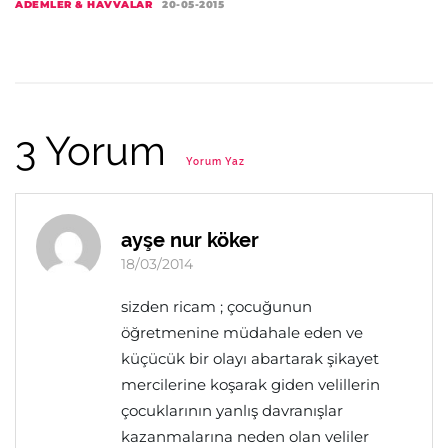
ADEMLER & HAVVALAR
20-05-2015
3 Yorum
Yorum Yaz
ayşe nur köker
18/03/2014
sizden ricam ; çocuğunun
öğretmenine müdahale eden ve
küçücük bir olayı abartarak şikayet
mercilerine koşarak giden velillerin
çocuklarının yanlış davranışlar
kazanmalarına neden olan veliler