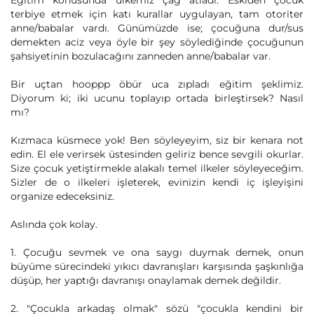
Eğitim konusunda ülkemiz çağ atladı. Eskiden çocuk
terbiye etmek için katı kurallar uygulayan, tam otoriter
anne/babalar vardı. Günümüzde ise; çocuğuna dur/sus
demekten aciz veya öyle bir şey söylediğinde çocuğunun
şahsiyetinin bozulacağını zanneden anne/babalar var.
Bir uçtan hooppp öbür uca zıpladı eğitim şeklimiz.
Diyorum ki; iki ucunu toplayıp ortada birleştirsek? Nasıl
mı?
Kızmaca küsmece yok! Ben söyleyeyim, siz bir kenara not
edin. El ele verirsek üstesinden geliriz bence sevgili okurlar.
Size çocuk yetiştirmekle alakalı temel ilkeler söyleyeceğim.
Sizler de o ilkeleri işleterek, evinizin kendi iç işleyişini
organize edeceksiniz.
Aslında çok kolay.
1. Çocuğu sevmek ve ona saygı duymak demek, onun
büyüme sürecindeki yıkıcı davranışları karşısında şaşkınlığa
düşüp, her yaptığı davranışı onaylamak demek değildir.
2. "Çocukla arkadaş olmak" sözü "çocukla kendini bir