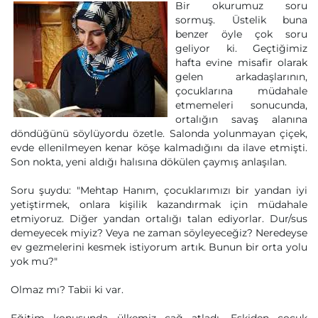
Bir okurumuz soru
sormuş. Üstelik buna
benzer öyle çok soru
geliyor ki. Geçtiğimiz
hafta evine misafir olarak
gelen arkadaşlarının,
çocuklarına müdahale
etmemeleri sonucunda,
ortalığın savaş alanına
döndüğünü söylüyordu özetle. Salonda yolunmayan çiçek,
evde ellenilmeyen kenar köşe kalmadığını da ilave etmişti.
Son nokta, yeni aldığı halısına dökülen çaymış anlaşılan.
Soru şuydu: "Mehtap Hanım, çocuklarımızı bir yandan iyi
yetiştirmek, onlara kişilik kazandırmak için müdahale
etmiyoruz. Diğer yandan ortalığı talan ediyorlar. Dur/sus
demeyecek miyiz? Veya ne zaman söyleyeceğiz? Neredeyse
ev gezmelerini kesmek istiyorum artık. Bunun bir orta yolu
yok mu?"
Olmaz mı? Tabii ki var.