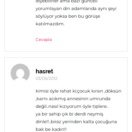
diyebilirler ama bazı günceli
yorumlayan din adamlarıda aynı şeyi
söylüyor yoksa ben bu görüşe
katılmazdım.
Cevapla
hasret
03/05/2012
kimisi öyle rahat ki;çocuk kırsın ,döksün
,karnı acıkmış annesinin umrunda
değil..nasıl kızıyorum öyle tiplere..
ya bir sahip çık bi derdi neymiş
dinle!!..biraz yerinden kalta çocuğuna
bak be kadın!!