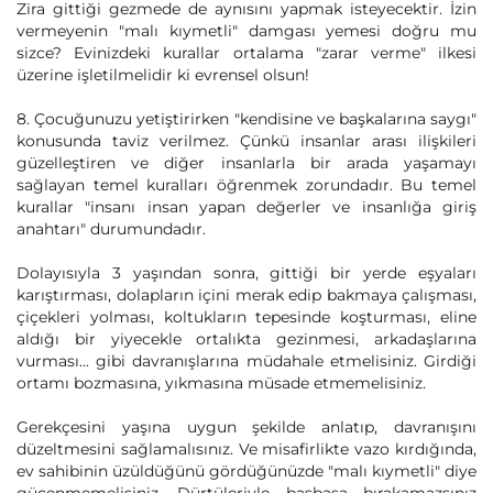
Zira gittiği gezmede de aynısını yapmak isteyecektir. İzin
vermeyenin "malı kıymetli" damgası yemesi doğru mu
sizce? Evinizdeki kurallar ortalama "zarar verme" ilkesi
üzerine işletilmelidir ki evrensel olsun!
8. Çocuğunuzu yetiştirirken "kendisine ve başkalarına saygı"
konusunda taviz verilmez. Çünkü insanlar arası ilişkileri
güzelleştiren ve diğer insanlarla bir arada yaşamayı
sağlayan temel kuralları öğrenmek zorundadır. Bu temel
kurallar "insanı insan yapan değerler ve insanlığa giriş
anahtarı" durumundadır.
Dolayısıyla 3 yaşından sonra, gittiği bir yerde eşyaları
karıştırması, dolapların içini merak edip bakmaya çalışması,
çiçekleri yolması, koltukların tepesinde koşturması, eline
aldığı bir yiyecekle ortalıkta gezinmesi, arkadaşlarına
vurması... gibi davranışlarına müdahale etmelisiniz. Girdiği
ortamı bozmasına, yıkmasına müsade etmemelisiniz.
Gerekçesini yaşına uygun şekilde anlatıp, davranışını
düzeltmesini sağlamalısınız. Ve misafirlikte vazo kırdığında,
ev sahibinin üzüldüğünü gördüğünüzde "malı kıymetli" diye