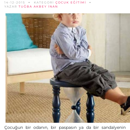
14-12-2015
KATEGORİ
ÇOCUK EĞITIMI
YAZAR
TUĞBA AKBEY İNAN
Çocuğun bir odanın, bir paspasın ya da bir sandalyenin