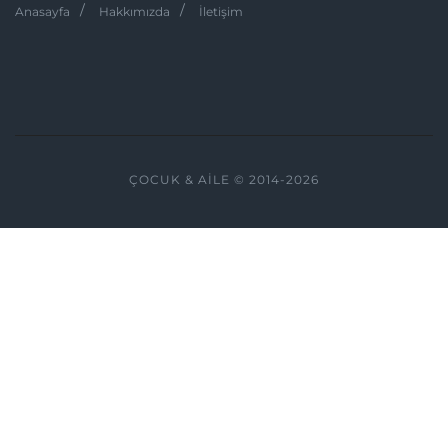
Anasayfa
Hakkımızda
İletişim
ÇOCUK & AILE © 2014-2026