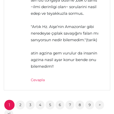
sen bu tongaya dusme ,bak o sahis
~ilmi derinligi olan~ sorularini nasil
edep ve teyakkuzla sormus..
"Artık Hz. Aişe’nin Amazonlar gibi
neredeyse çıplak savaşığını falan mı
sanıyorsun nedir bilemedim."(tarik)
atin agzina gem vurulur da insanin
agzina nasil ayar konur bende onu
bilemedim!!
Cevapla
1
2
3
4
5
6
7
8
9
>
>|