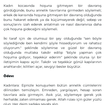
Kadın kocasında hoşuna gitmeyen bir davranış
gördüğünde, bunu annelik tavırlarına girmeden söylemeli;
erkek de karısında hoşuna gitmeyen bir davranış olduğunda
bunu hakaret ederek ya da küçümseyerek değil, sebep ve
sonuçlarını izah ederek anlatmalı ve nasıl davranırsa daha
çok hoşuna gideceğini söylemeli.
İki taraf için de olumsuz bir şey olduğunda "sen böyle
söylediğinde ben kendimi şöyle hissediyorum ve rahatsız
oluyorum." şeklinde söylenirse ve güzel bir davranış
olduğunda mutlaka takdir edilip "böyle yapman çok
hoşuma gidiyor, teşekkür ederim" şeklinde olursa iyi bir
iletişimin kapısı açılır. Takdir ve teşekkür gönül kapılarının
anahtarıdır; kilitleri açar, sevgiyi besler büyütür.
Ödev:
Kadınlara: Eşinizle konuşurken bütün annelik cümlelerini
dilinizden temizleyin. Emreden, yargılayan, hesap soran
tavırlara asla girmeyin. Asık yüz, söylemeye gerek yok
herhalde; zaten olmaması gerek. Allah rızası için güler yüzlü
olun. Her daim sadaka sevabı alın.