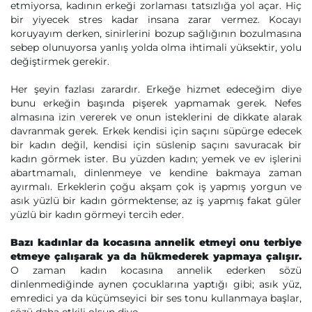
etmiyorsa, kadının erkeği zorlaması tatsızlığa yol açar. Hiç
bir yiyecek stres kadar insana zarar vermez. Kocayı
koruyayım derken, sinirlerini bozup sağlığının bozulmasına
sebep olunuyorsa yanlış yolda olma ihtimali yüksektir, yolu
değiştirmek gerekir.
Her şeyin fazlası zarardır. Erkeğe hizmet edeceğim diye
bunu erkeğin başında pişerek yapmamak gerek. Nefes
almasına izin vererek ve onun isteklerini de dikkate alarak
davranmak gerek. Erkek kendisi için saçını süpürge edecek
bir kadın değil, kendisi için süslenip saçını savuracak bir
kadın görmek ister. Bu yüzden kadın; yemek ve ev işlerini
abartmamalı, dinlenmeye ve kendine bakmaya zaman
ayırmalı. Erkeklerin çoğu akşam çok iş yapmış yorgun ve
asık yüzlü bir kadın görmektense; az iş yapmış fakat güler
yüzlü bir kadın görmeyi tercih eder.
Bazı kadınlar da kocasına annelik etmeyi onu terbiye
etmeye çalışarak ya da hükmederek yapmaya çalışır.
O zaman kadın kocasına annelik ederken sözü
dinlenmediğinde aynen çocuklarına yaptığı gibi; asık yüz,
emredici ya da küçümseyici bir ses tonu kullanmaya başlar,