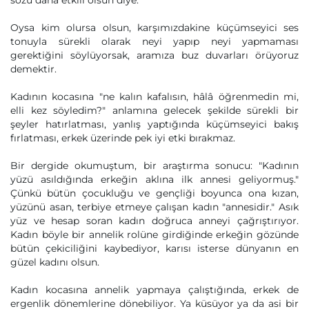
sözü daha etkili olsun diye.
Oysa kim olursa olsun, karşımızdakine küçümseyici ses
tonuyla sürekli olarak neyi yapıp neyi yapmaması
gerektiğini söylüyorsak, aramıza buz duvarları örüyoruz
demektir.
Kadının kocasına "ne kalın kafalısın, hâlâ öğrenmedin mi,
elli kez söyledim?" anlamına gelecek şekilde sürekli bir
şeyler hatırlatması, yanlış yaptığında küçümseyici bakış
fırlatması, erkek üzerinde pek iyi etki bırakmaz.
Bir dergide okumuştum, bir araştırma sonucu: "Kadının
yüzü asıldığında erkeğin aklına ilk annesi geliyormuş."
Çünkü bütün çocukluğu ve gençliği boyunca ona kızan,
yüzünü asan, terbiye etmeye çalışan kadın "annesidir." Asık
yüz ve hesap soran kadın doğruca anneyi çağrıştırıyor.
Kadın böyle bir annelik rolüne girdiğinde erkeğin gözünde
bütün çekiciliğini kaybediyor, karısı isterse dünyanın en
güzel kadını olsun.
Kadın kocasına annelik yapmaya çalıştığında, erkek de
ergenlik dönemlerine dönebiliyor. Ya küsüyor ya da asi bir