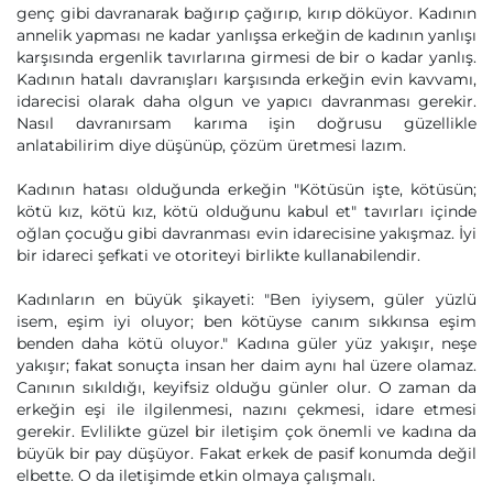
genç gibi davranarak bağırıp çağırıp, kırıp döküyor. Kadının
annelik yapması ne kadar yanlışsa erkeğin de kadının yanlışı
karşısında ergenlik tavırlarına girmesi de bir o kadar yanlış.
Kadının hatalı davranışları karşısında erkeğin evin kavvamı,
idarecisi olarak daha olgun ve yapıcı davranması gerekir.
Nasıl davranırsam karıma işin doğrusu güzellikle
anlatabilirim diye düşünüp, çözüm üretmesi lazım.
Kadının hatası olduğunda erkeğin "Kötüsün işte, kötüsün;
kötü kız, kötü kız, kötü olduğunu kabul et" tavırları içinde
oğlan çocuğu gibi davranması evin idarecisine yakışmaz. İyi
bir idareci şefkati ve otoriteyi birlikte kullanabilendir.
Kadınların en büyük şikayeti: "Ben iyiysem, güler yüzlü
isem, eşim iyi oluyor; ben kötüyse canım sıkkınsa eşim
benden daha kötü oluyor." Kadına güler yüz yakışır, neşe
yakışır; fakat sonuçta insan her daim aynı hal üzere olamaz.
Canının sıkıldığı, keyifsiz olduğu günler olur. O zaman da
erkeğin eşi ile ilgilenmesi, nazını çekmesi, idare etmesi
gerekir. Evlilikte güzel bir iletişim çok önemli ve kadına da
büyük bir pay düşüyor. Fakat erkek de pasif konumda değil
elbette. O da iletişimde etkin olmaya çalışmalı.