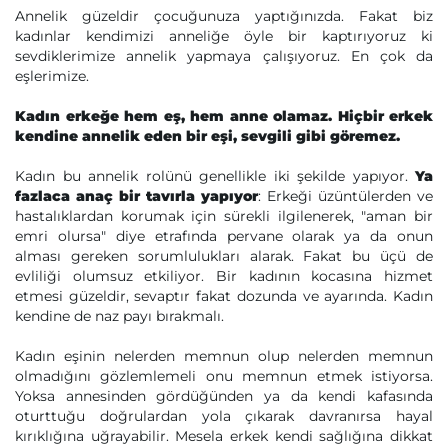
Annelik güzeldir çocuğunuza yaptığınızda. Fakat biz
kadınlar kendimizi anneliğe öyle bir kaptırıyoruz ki
sevdiklerimize annelik yapmaya çalışıyoruz. En çok da
eşlerimize.
Kadın erkeğe hem eş, hem anne olamaz. Hiçbir erkek
kendine annelik eden bir eşi, sevgili gibi göremez.
Kadın bu annelik rolünü genellikle iki şekilde yapıyor.
Ya
fazlaca anaç bir tavırla yapıyor
: Erkeği üzüntülerden ve
hastalıklardan korumak için sürekli ilgilenerek, "aman bir
emri olursa" diye etrafında pervane olarak ya da onun
alması gereken sorumlulukları alarak. Fakat bu üçü de
evliliği olumsuz etkiliyor. Bir kadının kocasına hizmet
etmesi güzeldir, sevaptır fakat dozunda ve ayarında. Kadın
kendine de naz payı bırakmalı.
Kadın eşinin nelerden memnun olup nelerden memnun
olmadığını gözlemlemeli onu memnun etmek istiyorsa.
Yoksa annesinden gördüğünden ya da kendi kafasında
oturttuğu doğrulardan yola çıkarak davranırsa hayal
kırıklığına uğrayabilir. Mesela erkek kendi sağlığına dikkat