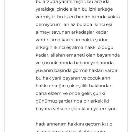
bu arzuda yaratılmıştır. bu arzuda
yaraldığı içinde allah bu izni erkeğe
vermiştir. bu isten benim içimde yokta
demiyorum. an az burada ikinci eşi
almayı savunan arkadaşlar kadar
vardır. ama kacırılan nokta şudur.
erkeğin ikinci eş alma hakkı olduğu
kadar, allahın emaneti olan bayanında
ve çocouklarında babanı yanlarında
yuvanın başında görme hakları vardır.
bu hak yani bayanın ve cocukların
hakkı erkeğın çok eşlilik hakkından
daha elzem ve önde gelir. çunki
günümüz şartlarında bir erkek iki
bayana yetsede çocuklara yetemiyor.
hadı annenım hakkını geçtım kı ( o
allahın emaneti ve allahta emin