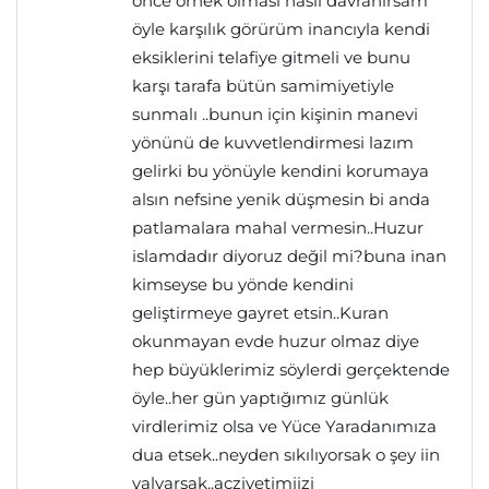
önce örnek olması nasıl davranırsam
öyle karşılık görürüm inancıyla kendi
eksiklerini telafiye gitmeli ve bunu
karşı tarafa bütün samimiyetiyle
sunmalı ..bunun için kişinin manevi
yönünü de kuvvetlendirmesi lazım
gelirki bu yönüyle kendini korumaya
alsın nefsine yenik düşmesin bi anda
patlamalara mahal vermesin..Huzur
islamdadır diyoruz değil mi?buna inan
kimseyse bu yönde kendini
geliştirmeye gayret etsin..Kuran
okunmayan evde huzur olmaz diye
hep büyüklerimiz söylerdi gerçektende
öyle..her gün yaptığımız günlük
virdlerimiz olsa ve Yüce Yaradanımıza
dua etsek..neyden sıkılıyorsak o şey iin
yalvarsak..acziyetimiizi