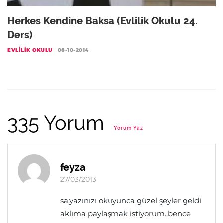
Herkes Kendine Baksa (Evlilik Okulu 24.
Ders)
EVLILIK OKULU
08-10-2014
335 Yorum
Yorum Yaz
feyza
27/03/2013
sa.yazınızı okuyunca güzel şeyler geldi
aklıma paylaşmak istiyorum..bence