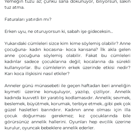
Yemeğin tuzu az; çünkü sana dokunuyor, biliyorsun, sakın
tuz atma.
Faturaları yatırdın mı?
Erken uyu, ne oturuyorsun ki, sabah işe gideceksin...
Yukarıdaki cümleleri sizce kim kime söylemiş olabilir? Anne
çocuğuna- kadın kocasına- koca karısana? İlk akla gelen
anne çocuğuna söylemiş olabilir. Fakat bu cümleleri
kadınlar sadece çocuklarına değil; kocalarına da sürekli
kullanıyorlar. Bu cümlelerin erkek üzerinde etkisi nedir?
Karı koca ilişkisini nasıl etkiler?
Anneler günü münasebeti ile geçen haftadan beri anneliğin
kıymeti üzerine konuşuluyor, yazılıp, çiziliyor. Annelik
kadında kuvvetli bir yaratılış kodlamasıdır. Annelik; sevmek,
beslemek, büyütmek, korumak, terbiye etmek...gibi pek çok
güzel hasletleri barındırır. Kadının anne olması için illa
çocuk doğurması gerekmez; kız çocuklarında bile
görürsünüz annelik hallerini. Oyunları hep evcilik üzerine
kurulur, oyuncak bebeklere annelik ederler.