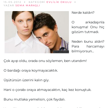
15-05-2012
KATEGORİ
EVLILIK OKULU
YAZAR
SEMA MARAŞLI
Nerde kaldın?
O arkadaşınla
konuşma! Onu hiç
gözüm tutmadı.
Neden bunu aldın?
Para harcamayı
bilmiyorsun...
Çok ayıp oldu, orada onu söylemen, ben utandım!
O bardağı oraya koymayacaktık.
Üşütürsün üzerini kalın giy.
Hani o çorabı oraya atmayacaktın, kaç kez konuştuk.
Bunu mutlaka yemelisin, çok faydalı.