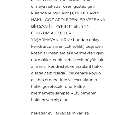
olmaya nekadar özen göstediğini
kuranda vurguluyor ) ÇOCUKLARIN
HAKKI GÖZ ARDI EDENLER VE "BANA
BİR SAATİNİ AYRIR MISIN ?"INİ
OKUYUPTA GÖZLERİ
YAŞARMAYANLAR ve bundan dolayı
kendi arzularının(cok evlılık) beşınden
kosanlar insanlara akıl vermekten gerı
durmalılar. cunkı vebalı cok büyük. bir
aile reisi, kendı istek ve arzuları( hakkı
olsada caiz olsada ) bir kenare koyup
allahın emanetinin ve çocuklarının
hakkı gözetecek ruha, kalbe,
merhamete sahipse REİS olmanın
hakkını vermiş olur.
nekadar evli arkadasım var ise