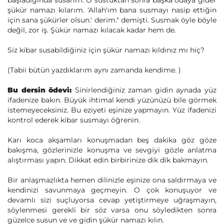
başladığında susarım. O sustuktan sonra başka odaya gider
şükür namazı kılarım. 'Allah'ım bana susmayı nasip ettiğin
için sana şükürler olsun.' derim." demişti. Susmak öyle böyle
değil, zor iş. Şükür namazı kılacak kadar hem de.
Siz kibar susabildiğiniz için şükür namazı kıldınız mı hiç?
(Tabii bütün yazdıklarım aynı zamanda kendime. )
Bu dersin ödevi:
Sinirlendiğiniz zaman gidin aynada yüz
ifadenize bakın. Büyük ihtimal kendi yüzünüzü bile görmek
istemeyeceksiniz. Bu eziyeti eşinize yapmayın. Yüz ifadenizi
kontrol ederek kibar susmayı öğrenin.
Karı koca akşamları konuşmadan beş dakika göz göze
bakışma, gözlerinizle konuşma ve sevgiyi gözle anlatma
alıştırması yapın. Dikkat edin birbirinize dik dik bakmayın.
Bir anlaşmazlıkta hemen dilinizle eşinize ona saldırmaya ve
kendinizi savunmaya geçmeyin. O çok konuşuyor ve
devamlı sizi suçluyorsa cevap yetiştirmeye uğraşmayın,
söylenmesi gerekli bir söz varsa onu söyledikten sonra
güzelce susun ve ve gidin şükür namazı kılın.