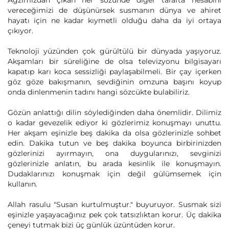
Ağzımızdan çıkan her sözünde diğer tarafta hesabını
vereceğimizi de düşünürsek susmanın dünya ve ahiret
hayatı için ne kadar kıymetli olduğu daha da iyi ortaya
çıkıyor.
Teknoloji yüzünden çok gürültülü bir dünyada yaşıyoruz.
Akşamları bir süreliğine de olsa televizyonu bilgisayarı
kapatıp karı koca sessizliği paylaşabilmeli. Bir çay içerken
göz göze bakışmanın, sevdiğinin omzuna başını koyup
onda dinlenmenin tadını hangi sözcükte bulabiliriz.
Gözün anlattığı dilin söylediğinden daha önemlidir. Dilimiz
o kadar gevezelik ediyor ki gözlerimiz konuşmayı unuttu.
Her akşam eşinizle beş dakika da olsa gözlerinizle sohbet
edin. Dakika tutun ve beş dakika boyunca birbirinizden
gözlerinizi ayırmayın, ona duygularınızı, sevginizi
gözlerinizle anlatın, bu arada kesinlik ile konuşmayın.
Dudaklarınızı konuşmak için değil gülümsemek için
kullanın.
Allah rasulu "Susan kurtulmuştur." buyuruyor. Susmak sizi
eşinizle yaşayacağınız pek çok tatsızlıktan korur. Üç dakika
çeneyi tutmak bizi üç günlük üzüntüden korur.