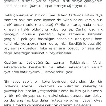
genellikle susmak yerine eşimizi susturmaya çalışıyoruz,
kendi haklı olduğumuzu ispat etmeye uğraşıyoruz.
Haklı çıksak sanki bir ödül var. Adam tartışma bitsin diye
"tamam haklısın" dese içinden de "Allah belanı versin, sus
artık" dese mutlu mu olacağız? Hiç bir tartışmada kimse
kimsenin haklı olduğunu kabul etmez. Çünkü kızgınlık
gerçeğin önünde perdedir. Aynı zamanda kızgınlık,
gerginlik pek çok hastalığın sebebidir. Konuşarak hem
kendimizi yoruyoruz hem de eşimizi. Sevdiğinle sessizliği
paylaşmak güzeldir. Tabii eşler sinir bozucu bir sessizliği
değil, sessizliğin sukûnetini paylaşmalılar.
Kızdığımız, üzüldüğümüz zaman Rabbimizin "Allah
sabredenlerle beraberdir ve Allah sabredenleri sever."
ayetlerini hatırlayalım. Susmak sabır işidir.
"Bir avuç sabır, bir kova beyinden üstündür." der bir
Hollanda atasözü. Zekamıza ve dilimizin keskinliğine
güvenip herkese laf yetiştirebiliriz ama bu bizi iyi bir insan,
iyi bir mümin yapmaz tam aksi çıkacak arızalardan dolayı
bu davranışımız bizi daha mutsuz ve agresif yapar. Oysa
sabırla maddi ve manevi pek çok kazanım elde ederiz.