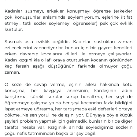
Kadınlar susmayı, erkekler konuşmayı öğrense (erkekler
çok konuşsunlar anlamında söylemiyorum, eşlerine iltifat
etmeyi, tatlı sözler söylemeyi öğrenseler) pek çok evlilik
kurtulur.
Susmak asla eziklik değildir. Kadınlar sustukları zaman
ezileceklerini zannediyorlar bunun için bir gayret kendileri
erken davranıp kocalarını dilleri ile ezmeye çalışıyorlar.
Kadın kızgınlıkla o lafı oraya oturturken kocanın gönlünden
kaç fersah aşağı düştüğünün farkında olmuyor çoğu
zaman.
O söze de cevap verme, eşinin ailesi hakkında kötü
konuşma, her kavgaya annesinin, kardeşinin adını
karıştırma, sürekli sorular sorup bunaltma, her şeyi de
öğrenmeye çalışma ya da her şeyi kocandan fazla bildiğini
ispat etmeye uğraşma, her tartışmada eski defterleri ortaya
dökme...Ne sen yorul ne de eşini yor. Dünyaya böyle küçük
şeyleri problem yapmak için gelmedik, bunların bir de diğer
tarafta hesabı var. Kızgınlık anında söylediğimiz sözlerin
çoğu nefis tatmininden başka bir şey değil.