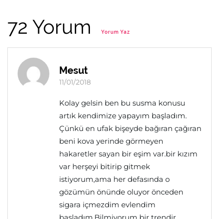
72 Yorum
Yorum Yaz
Mesut
11/01/2018
Kolay gelsin ben bu susma konusu
artık kendimize yapayım başladım.
Çünkü en ufak bişeyde bağıran çağıran
beni kova yerinde görmeyen
hakaretler sayan bir eşim var.bir kızım
var herşeyi bitirip gitmek
istiyorum,ama her defasında o
gözümün önünde oluyor önceden
sigara içmezdim evlendim
başladım.Bilmiyorum bir trendir