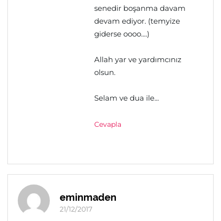
senedir boşanma davam
devam ediyor. (temyize
giderse oooo....)
Allah yar ve yardımcınız
olsun.
Selam ve dua ile...
Cevapla
eminmaden
21/12/2017