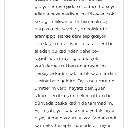
gidiyor nereye giderse sadece herşeyi
Allah a havale ediyorum. Bişey en çok
kızdığım ailede bir tartışma olmuş
darp yok bişey yok eşim polislerde
aramış polislerde beni alıp gidiyor
uzaklaştırma veriyor,bu karar beni bu
aileden bu kadından daha çok
soğutmaz mı,ayrılığı daha çok
körüklemez mi.ben anlamıyorum
herşeyde kadın haklı artık kadınlardan
tiksinir hale geldim. Oysa ne umut ne
ümitlerim vardı hayata dair. Şuan
sıfırım.ben ilk eşimin elini tuttum bu
dünyada başka kadın da tanımadım.
Eşim çalışıyor parası var diye takmıyor
bişeyi alma diyorum alıyor. Sonra kredi
kartı eksi hesaplar öde öde bitmiyor.