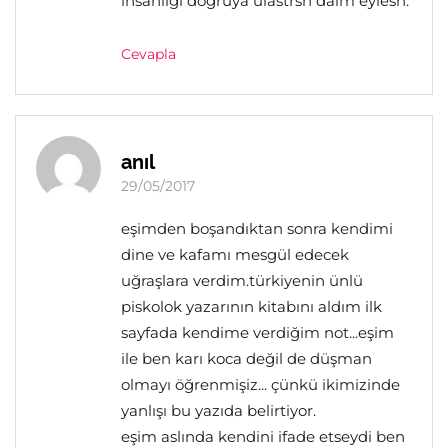
insanligi doğruya ulastrsn daim eylesn.
Cevapla
anıl
29/05/2017
eşimden boşandıktan sonra kendimi
dine ve kafamı mesgül edecek
uğraşlara verdim.türkiyenin ünlü
piskolok yazarının kitabını aldım ilk
sayfada kendime verdiğim not...eşim
ile ben karı koca değil de düşman
olmayı öğrenmişiz... çünkü ikimizinde
yanlışı bu yazıda belirtiyor.
eşim aslında kendini ifade etseydi ben