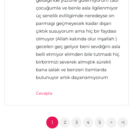
geldiğinde yüzüne gülemiyorum tabi
çocuğumla ve benle asla ilgilenmiyor
üç senelik evliligimde neredeyse on
parmagi geçmeyecek kadar dışarı
çıktık susuyorum ama hiç bir faydası
olmuyor (Allah katında olur inşallah )
geceleri geç geliyor beni sevdiğini asla
belli etmiyor elimden bile tutmadı hiç
birbirimizi severek almıştık sürekli
bana salak ve benzeri itamlarda
bulunuyor artık dayanamıyorum
Cevapla
1
2
3
4
5
>
>|