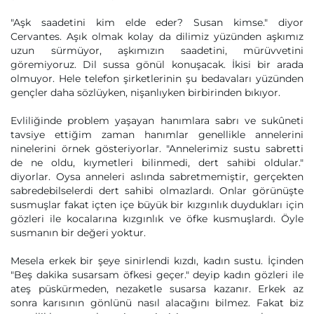
"Aşk saadetini kim elde eder? Susan kimse." diyor
Cervantes. Aşık olmak kolay da dilimiz yüzünden aşkımız
uzun sürmüyor, aşkımızın saadetini, mürüvvetini
göremiyoruz. Dil sussa gönül konuşacak. İkisi bir arada
olmuyor. Hele telefon şirketlerinin şu bedavaları yüzünden
gençler daha sözlüyken, nişanlıyken birbirinden bıkıyor.
Evliliğinde problem yaşayan hanımlara sabrı ve sukûneti
tavsiye ettiğim zaman hanımlar genellikle annelerini
ninelerini örnek gösteriyorlar. "Annelerimiz sustu sabretti
de ne oldu, kıymetleri bilinmedi, dert sahibi oldular."
diyorlar. Oysa anneleri aslında sabretmemiştir, gerçekten
sabredebilselerdi dert sahibi olmazlardı. Onlar görünüşte
susmuşlar fakat içten içe büyük bir kızgınlık duydukları için
gözleri ile kocalarına kızgınlık ve öfke kusmuşlardı. Öyle
susmanın bir değeri yoktur.
Mesela erkek bir şeye sinirlendi kızdı, kadın sustu. İçinden
"Beş dakika susarsam öfkesi geçer." deyip kadın gözleri ile
ateş püskürmeden, nezaketle susarsa kazanır. Erkek az
sonra karısının gönlünü nasıl alacağını bilmez. Fakat biz