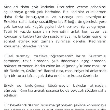
Misalleri daha çok kadınlar üzerinden verme sebebimi
açıklamaya gerek yok herhalde. Biz kadınlar erkeklerden
daha fazla konuşuyoruz ve susmayı pek sevmiyoruz.
Erkekler daha kolay susabiliyorlar. Erkeğe de gereksiz yere
çok konuşmak, küçük şeyleri dert etmek hiç yakışmıyor.
Tabii ki yazıda susmanın kıymetini anlatırken zaten az
konuşan erkekleri tümden susturmayalım. Erkeğin eşine ile
sohbet etmek için zaman ayırması gerekir. Kadınların
konuşma ihtiyaçları vardır.
Güzel susmayı mutlaka öğrenmemiz lazım. Suratımızı
asmadan, tavır almadan, yüz ifademizle aşağılamadan,
hakaret etmeden. Kadın eşine kırıldığında yüzünde mazlum
bir "kırıldım, üzüldüm" ifadesi olsa, masumiyetini anlatmak
için bir torba laftan çok daha etkili olur kocası üzerinde.
Erkek de kırıldığında küçümseyici bakışlar atmadan,
ağırbaşlılığını koruyarak susarsa bu da pek çok sözden daha
etkilidir.
Bir beyefendi "Karım hoşuma gitmeyen şekilde konuşmaya