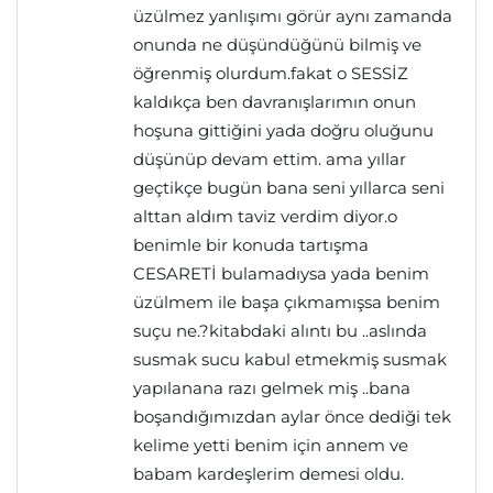
üzülmez yanlışımı görür aynı zamanda
onunda ne düşündüğünü bilmiş ve
öğrenmiş olurdum.fakat o SESSİZ
kaldıkça ben davranışlarımın onun
hoşuna gittiğini yada doğru oluğunu
düşünüp devam ettim. ama yıllar
geçtikçe bugün bana seni yıllarca seni
alttan aldım taviz verdim diyor.o
benimle bir konuda tartışma
CESARETİ bulamadıysa yada benim
üzülmem ile başa çıkmamışsa benim
suçu ne.?kitabdaki alıntı bu ..aslında
susmak sucu kabul etmekmiş susmak
yapılanana razı gelmek miş ..bana
boşandığımızdan aylar önce dediği tek
kelime yetti benim için annem ve
babam kardeşlerim demesi oldu.