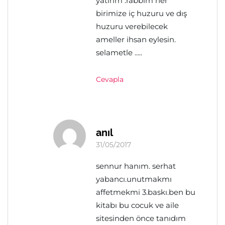
yatırım .rabbim her
birimize iç huzuru ve dış
huzuru verebilecek
ameller ihsan eylesin.
selametle .....
Cevapla
anıl
31/05/2017
sennur hanım. serhat
yabancı.unutmakmı
affetmekmi 3.baskı.ben bu
kitabı bu cocuk ve aile
sitesinden önce tanıdım