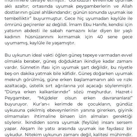
müminlere tavsiye etmiştir. “Gündüzün evvelinde uyumak
aklı azaltır; ortasında uyumak peygamberlerin ve Allah
dostlarının güzel ahlâkındandır; günün sonunda uyumak ise
tembelliktir” buyurmuştur. Gece hiç uyumadan kaylûle ile
ömrünü geçirenler az değildi. İmam Ebu Hanife, kendisi için
yatsının abdesti ile sabah namazını kılar diyen bir yaşlı
kadının hüsnüzannını kırmamak için 40 sene gece
uyumamış, kaylûle ile yaşamıştır.
Bu uykunun ideal vakti öğlen güneş tepeye varmadan evvel
olmakla beraber, güneş doğduktan ikindiye kadar zamanı
vardır. Sünnetin ifası için uyumak şart değildir, bu niyetle
beş-on dakika yatmak bile kâfidir. Güneş doğarken uyumak
mekruh görülmüş, güne erken başlamamanın aklı ve rızkı
azaltacağı, üstelik sırt ağrılarına yol açacağı söylenmiştir.
“Dünya erken kalkanlarındır” sözü meşhurdur. Hazret-i
Peygamber, “Müjdeler olsun erken davrananlara!”
buyuruyor. Kur’an-ı kerimde de çocukların, gündüz
uykusuna çekilmiş ebeveynlerinin yanına girerken, giyinik
olmamaları ihtimaline binaen izin almaları gerektiği
söylenir. İkindiden sonra uyumak (feylûle) insanı sersem
yapar. Akşam ile yatsı arasında uyumak ise faydasız bir
uykudur. Nitekim uykunun zamanı değil, kalitesi mühimdir.