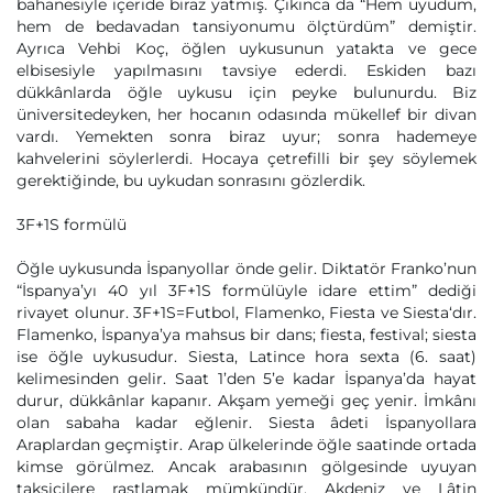
bahanesiyle içeride biraz yatmış. Çıkınca da “Hem uyudum,
hem de bedavadan tansiyonumu ölçtürdüm” demiştir.
Ayrıca Vehbi Koç, öğlen uykusunun yatakta ve gece
elbisesiyle yapılmasını tavsiye ederdi. Eskiden bazı
dükkânlarda öğle uykusu için peyke bulunurdu. Biz
üniversitedeyken, her hocanın odasında mükellef bir divan
vardı. Yemekten sonra biraz uyur; sonra hademeye
kahvelerini söylerlerdi. Hocaya çetrefilli bir şey söylemek
gerektiğinde, bu uykudan sonrasını gözlerdik.
3F+1S formülü
Öğle uykusunda İspanyollar önde gelir. Diktatör Franko’nun
“İspanya’yı 40 yıl 3F+1S formülüyle idare ettim” dediği
rivayet olunur. 3F+1S=Futbol, Flamenko, Fiesta ve Siesta‘dır.
Flamenko, İspanya’ya mahsus bir dans; fiesta, festival; siesta
ise öğle uykusudur. Siesta, Latince hora sexta (6. saat)
kelimesinden gelir. Saat 1’den 5’e kadar İspanya’da hayat
durur, dükkânlar kapanır. Akşam yemeği geç yenir. İmkânı
olan sabaha kadar eğlenir. Siesta âdeti İspanyollara
Araplardan geçmiştir. Arap ülkelerinde öğle saatinde ortada
kimse görülmez. Ancak arabasının gölgesinde uyuyan
taksicilere rastlamak mümkündür. Akdeniz ve Lâtin