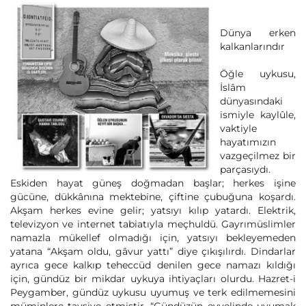
Dünya erken
kalkanlarındır
Öğle uykusu,
İslâm
dünyasındaki
ismiyle kaylûle,
vaktiyle
hayatımızın
vazgeçilmez bir
parçasıydı.
Eskiden hayat güneş doğmadan başlar; herkes işine
gücüne, dükkânına mektebine, çiftine çubuğuna koşardı.
Akşam herkes evine gelir; yatsıyı kılıp yatardı. Elektrik,
televizyon ve internet tabiatıyla meçhuldü. Gayrımüslimler
namazla mükellef olmadığı için, yatsıyı bekleyemeden
yatana “Akşam oldu, gâvur yattı” diye çıkışılırdı. Dindarlar
ayrıca gece kalkıp teheccüd denilen gece namazı kıldığı
için, gündüz bir mikdar uykuya ihtiyaçları olurdu. Hazret-i
Peygamber, gündüz uykusu uyumuş ve terk edilmemesini