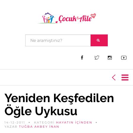
Yeniden Keşfedilen
Öğle Uykusu
14-12-2011
KATEGORİ
HAYATIN İÇINDEN
YAZAR
TUĞBA AKBEY İNAN