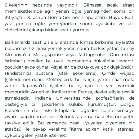
ülkelerinin hepsinde yaygındır. Bilhassa sıcak ziraat
memleketlerinde ağır yenen öğle yemeğinden sonra bir
ihtiyaçtır. X. asırda Roma-Germen İmparatoru Büyük Karl,
yaz günleri öğle yemeğinden sonra ayakkabı ve üst
elbiselerini çıkarıp birkaç saat uyurmuş.
Balkanlarda saat 2 ile 5 arasında kimse birbirine ziyarette
bulunmaz. 1-2 arası yemek yenir, sonra herkes yatar. Güney
Almanya’da Mittagspause veya Mittagsruhe (Gün ortası
istirahati) denilen bu uyku zamanında dükkânlar kapanır,
çocuklar evde oynar. Asyalılar da bu uykuya çok düşkündür.
Hindistan‘da sustana (ufak şekerleme), Çin‘de wujiao
(şekerleme) denir. Mekteplerde bu iş için yarım saat mola
vardır. Japonya‘da işçilere bu iş için bir yer ayırmak
mecburidir. Amerika, İngiltere ve Fransa, devlet eliyle teşvik
etmektedir. Indiana Üniversitesi‘nde profesörlerin de
desteğiyle bir şekerleme kulübü kurulmuştur. Görgü
Kaidelerine dair eski kitaplarda, öğleden sonra kimseye
ziyaret yapılmaması ve telefonla aranmaması ehemmiyetle
tavsiye edilir. Bu zamanda nasıl uyuyalım diyenlere bir
atasözü ile cevap verelim: “Karnı acıkan katık istemez;
uykusu gelen yastık istemez.”