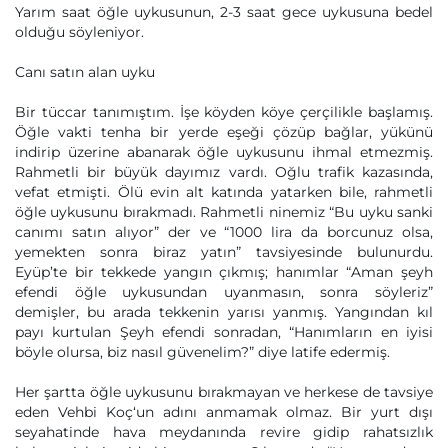
Yarım saat öğle uykusunun, 2-3 saat gece uykusuna bedel
olduğu söyleniyor.
Canı satın alan uyku
Bir tüccar tanımıştım. İşe köyden köye çerçilikle başlamış.
Öğle vakti tenha bir yerde eşeği çözüp bağlar, yükünü
indirip üzerine abanarak öğle uykusunu ihmal etmezmiş.
Rahmetli bir büyük dayımız vardı. Oğlu trafik kazasında,
vefat etmişti. Ölü evin alt katında yatarken bile, rahmetli
öğle uykusunu bırakmadı. Rahmetli ninemiz “Bu uyku sanki
canımı satın alıyor” der ve “1000 lira da borcunuz olsa,
yemekten sonra biraz yatın” tavsiyesinde bulunurdu.
Eyüp’te bir tekkede yangın çıkmış; hanımlar “Aman şeyh
efendi öğle uykusundan uyanmasın, sonra söyleriz”
demişler, bu arada tekkenin yarısı yanmış. Yangından kıl
payı kurtulan Şeyh efendi sonradan, “Hanımların en iyisi
böyle olursa, biz nasıl güvenelim?” diye latife edermiş.
Her şartta öğle uykusunu bırakmayan ve herkese de tavsiye
eden Vehbi Koç‘un adını anmamak olmaz. Bir yurt dışı
seyahatinde hava meydanında revire gidip rahatsızlık