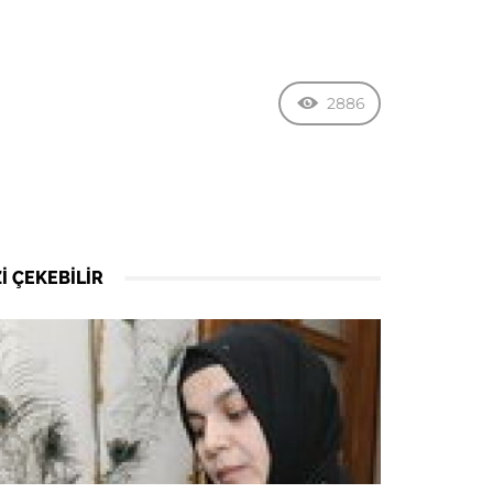
2886
I ÇEKEBILIR