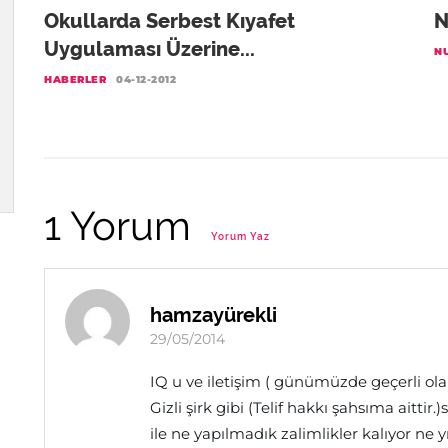
Okullarda Serbest Kıyafet
N
Uygulaması Üzerine...
N
HABERLER
04-12-2012
1 Yorum
Yorum Yaz
hamzayürekli
29/05/2014
IQ u ve iletişim ( günümüzde geçerli ola
Gizli şirk gibi (Telif hakkı şahsıma aitti
ile ne yapılmadık zalimlikler kalıyor ne