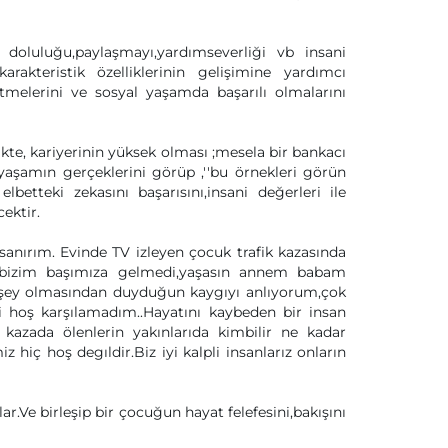
 doluluğu,paylaşmayı,yardımseverliği vb insani
akteristik özelliklerinin gelişimine yardımcı
melerini ve sosyal yaşamda başarılı olmalarını
ikte, kariyerinin yüksek olması ;mesela bir bankacı
yaşamın gerçeklerini görüp ,''bu örnekleri görün
betteki zekasını başarısını,insani değerleri ile
ektir.
anırım. Evinde TV izleyen çocuk trafik kazasında
i bizim başımıza gelmedi,yaşasın annem babam
işey olmasından duyduğun kaygıyı anlıyorum,çok
 hoş karşılamadım..Hayatını kaybeden bir insan
azada ölenlerin yakınlarıda kimbilir ne kadar
iç hoş degıldir.Biz iyi kalpli insanlarız onların
ar.Ve birleşip bir çocuğun hayat felefesini,bakışını