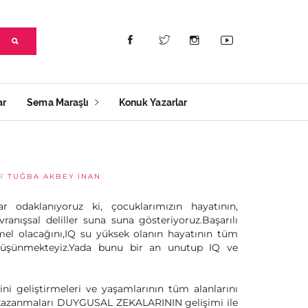
ar
Sema Maraşlı
Konuk Yazarlar
AR
TUĞBA AKBEY İNAN
odaklanıyoruz ki, çocuklarımızın hayatının,
anışsal deliller suna suna gösteriyoruz.Başarılı
l olacağını,IQ su yüksek olanın hayatının tüm
 düşünmekteyiz.Yada bunu bir an unutup IQ ve
ini geliştirmeleri ve yaşamlarının tüm alanlarını
im kazanmaları DUYGUSAL ZEKALARININ gelişimi ile