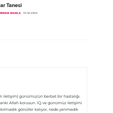
ar Tanesi
URDAN DAMLA
21-12-2012
n iletişim) günümüzün berbat bir hastalığı.
r.)sanki Allah korusun. IQ ve günümüz iletişimi
 yıkılmadık gönüller kalıyor, nede yenmedik