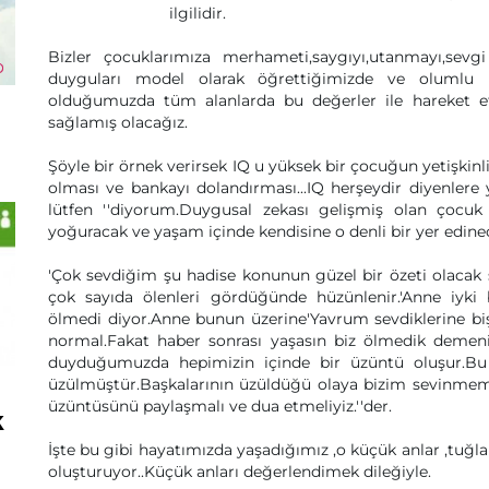
ilgilidir.
Bizler çocuklarımıza merhameti,saygıyı,utanmayı,sevgi
duyguları model olarak öğrettiğimizde ve olumlu kar
olduğumuzda tüm alanlarda bu değerler ile hareket et
sağlamış olacağız.
Şöyle bir örnek verirsek IQ u yüksek bir çocuğun yetişkinl
olması ve bankayı dolandırması...IQ herşeydir diyenlere 
lütfen ''diyorum.Duygusal zekası gelişmiş olan çocuk el
yoğuracak ve yaşam içinde kendisine o denli bir yer edinec
'Çok sevdiğim şu hadise konunun güzel bir özeti olacak s
çok sayıda ölenleri gördüğünde hüzünlenir.'Anne iyk
ölmedi diyor.Anne bunun üzerine'Yavrum sevdiklerine b
normal.Fakat haber sonrası yaşasın biz ölmedik demeni
duyduğumuzda hepimizin içinde bir üzüntü oluşur.Bu k
üzülmüştür.Başkalarının üzüldüğü olaya bizim sevinmemiz h
üzüntüsünü paylaşmalı ve dua etmeliyiz.''der.
k
İşte bu gibi hayatımızda yaşadığımız ,o küçük anlar ,tuğlal
oluşturuyor..Küçük anları değerlendimek dileğiyle.