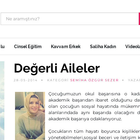
ulu
Cinsel Eğitim
Kavvam Erkek
Saliha Kadın
Videol
Değerli Aileler
28-05-2014
KATEGORİ
SEMIHA ÖZGÜR SEZER
YAZ
Çocuğumuzun okul başarısına o kadar 
akademik başarıdan ibaret olduğunu davr
olan çocuğun sosyal hayatında mükemme
alanlarındada aynı başarıda olacağını
akademik başarıya odaklanıyoruz.
Çocukların tüm hayatı boyunca kişilikler
yönetebilmeleri,sosyal beceri ve iletiş