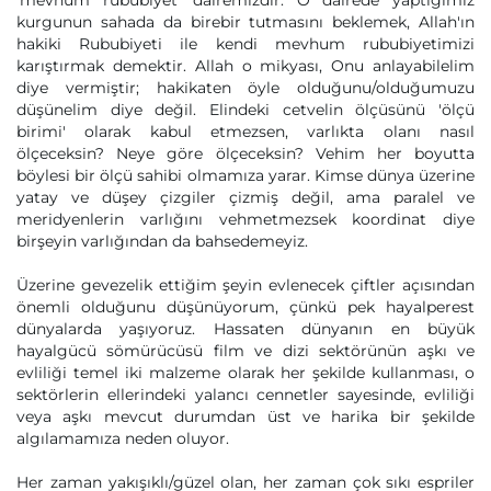
'mevhum rububiyet' dairemizdir. O dairede yaptığımız
kurgunun sahada da birebir tutmasını beklemek, Allah'ın
hakiki Rububiyeti ile kendi mevhum rububiyetimizi
karıştırmak demektir. Allah o mikyası, Onu anlayabilelim
diye vermiştir; hakikaten öyle olduğunu/olduğumuzu
düşünelim diye değil. Elindeki cetvelin ölçüsünü 'ölçü
birimi' olarak kabul etmezsen, varlıkta olanı nasıl
ölçeceksin? Neye göre ölçeceksin? Vehim her boyutta
böylesi bir ölçü sahibi olmamıza yarar. Kimse dünya üzerine
yatay ve düşey çizgiler çizmiş değil, ama paralel ve
meridyenlerin varlığını vehmetmezsek koordinat diye
birşeyin varlığından da bahsedemeyiz.
Üzerine gevezelik ettiğim şeyin evlenecek çiftler açısından
önemli olduğunu düşünüyorum, çünkü pek hayalperest
dünyalarda yaşıyoruz. Hassaten dünyanın en büyük
hayalgücü sömürücüsü film ve dizi sektörünün aşkı ve
evliliği temel iki malzeme olarak her şekilde kullanması, o
sektörlerin ellerindeki yalancı cennetler sayesinde, evliliği
veya aşkı mevcut durumdan üst ve harika bir şekilde
algılamamıza neden oluyor.
Her zaman yakışıklı/güzel olan, her zaman çok sıkı espriler