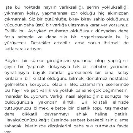
İşte bu noktada hayrın varlıksallığı, şerrin yokluksallığı;
yıkmanın kolay, yapmanınsa zor olduğu hiç aklınızdan
çıkmamalı. Siz bir bütünlüğe, birey birey sahip olduğunuz
vücudun daha üstü bir varlığa ulaşmaya karar veriyorsunuz.
Evlilik bu. Ayrıyken muhatap olduğunuz dünyadan daha
fazla sebeple ve daha sıkı bir organizasyonla bu iş
yürüyecek. Destekler artabilir, ama sorun ihtimali de
katlanarak artıyor.
Böylesi bir sürece girdiğinizin şuurunda olup, yaptığınız
şeyin bir 'yapmak' dolayısıyla tek bir sebebin yerinden
oynatılışıyla büyük zararlar görebilecek bir bina, kolay
kırılabilir bir kristal olduğunu bilmek, dönülmez noktalara
gelmekten koruyucu olabilir. Bediüzzaman'ın eserlerinde
bu hayır ve şer; varlık ve yokluk bahsine çok değinmesini
manidar buluyorum. Varlığı nasıl algıladığınız sonuçta ne
bulduğunuzla yakından ilintili. Bir kristali elinizde
tuttuğunuzu bilmek, elbette bir plastik topu taşımaktan
daha dikkatli davranmayı ahlak haline getirir.
Hayalgücünüzü kağıt üzerinde serbest bırakabilirsiniz, ama
sahadaki işlerinizde dizginlerini daha sıkı tutmakta fayda
var.