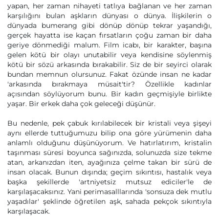
yapan, her zaman nihayeti tatlıya bağlanan ve her zaman
karşılığını bulan aşkların dünyası o dünya. İlişkilerin o
dünyada bumerang gibi dönüp dönüp tekrar yaşandığı,
gerçek hayatta ise kaçan fırsatların çoğu zaman bir daha
geriye dönmediği malum. Film icabı, bir karakter, başına
gelen kötü bir olayı unutabilir veya kendisine söylenmiş
kötü bir sözü arkasında bırakabilir. Siz de bir seyirci olarak
bundan memnun olursunuz. Fakat özünde insan ne kadar
'arkasında bırakmaya müsait'tir? Özellikle kadınlar
açısından söylüyorum bunu. Bir kadın geçmişiyle birlikte
yaşar. Bir erkek daha çok geleceği düşünür.
Bu nedenle, pek çabuk kırılabilecek bir kristali veya şişeyi
aynı ellerde tuttuğumuzu bilip ona göre yürümenin daha
anlamlı olduğunu düşünüyorum. Ve hatırlatırım, kristalin
taşınması süresi boyunca sağınızda, solunuzda size tekme
atan, arkanızdan iten, ayağınıza çelme takan bir sürü de
insan olacak. Bunun dışında; geçim sıkıntısı, hastalık veya
başka şekillerde 'artniyetsiz mutsuz ediciler'le de
karşılaşacaksınız. Yani perimasalllarında 'sonsuza dek mutlu
yaşadılar' şeklinde öğretilen aşk, sahada pekçok sıkıntıyla
karşılaşacak.