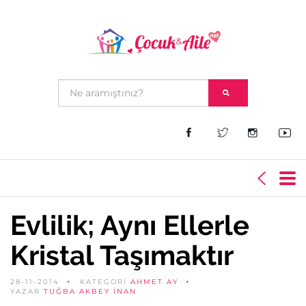
Evlilik; Aynı Ellerle
Kristal Taşımaktır
28-11-2014
KATEGORİ
AHMET AY
YAZAR
TUĞBA AKBEY İNAN