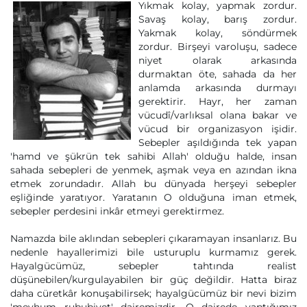
Yıkmak kolay, yapmak zordur.
Savaş kolay, barış zordur.
Yakmak kolay, söndürmek
zordur. Birşeyi varoluşu, sadece
niyet olarak arkasında
durmaktan öte, sahada da her
anlamda arkasında durmayı
gerektirir. Hayr, her zaman
vücudî/varlıksal olana bakar ve
vücud bir organizasyon işidir.
Sebepler aşıldığında tek yapan
'hamd ve şükrün tek sahibi Allah' olduğu halde, insan
sahada sebepleri de yenmek, aşmak veya en azından ikna
etmek zorundadır. Allah bu dünyada herşeyi sebepler
eşliğinde yaratıyor. Yaratanın O olduğuna iman etmek,
sebepler perdesini inkâr etmeyi gerektirmez.
Namazda bile aklından sebepleri çıkaramayan insanlarız. Bu
nedenle hayallerimizi bile usturuplu kurmamız gerek.
Hayalgücümüz, sebepler tahtında realist
düşünebilen/kurgulayabilen bir güç değildir. Hatta biraz
daha cüretkâr konuşabilirsek; hayalgücümüz bir nevi bizim