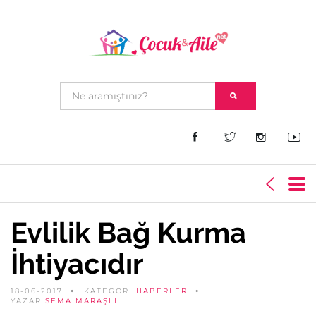
Evlilik Bağ Kurma
İhtiyacıdır
18-06-2017
KATEGORİ
HABERLER
YAZAR
SEMA MARAŞLI