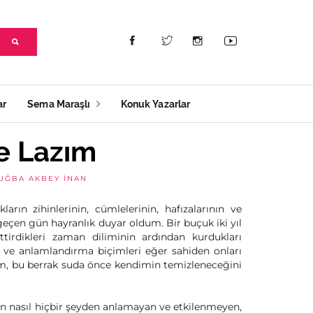
ar
Sema Maraşlı
Konuk Yazarlar
e Lazım
UĞBA AKBEY İNAN
rın zihinlerinin, cümlelerinin, hafızalarının ve
 geçen gün hayranlık duyar oldum. Bir buçuk iki yıl
rdikleri zaman diliminin ardından kurdukları
a ve anlamlandırma biçimleri eğer sahiden onları
em, bu berrak suda önce kendimin temizleneceğini
n nasıl hiçbir şeyden anlamayan ve etkilenmeyen,