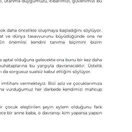
i, utanma duygumuzu, itibarımızı, güvenimizi bu
ok daha öncelikle oluşmaya başladığını söylüyor.
at ve dünya tasavvurunu büyüdüğünde ona ne
or. En önemlisi kendini tanıma biçimini bizim
ve aptal olduğuna gelecekte ona bunu bir kez daha
muhataplarına bu yargıyla davranacaktır. Üstelik
rı da sorgusuz sualsiz kabul ettiğini söylüyor.
 imtihanı vermekteyiz. Bizi aziz ve çocuklarımıza
arına vurduğumuz her darbede kendimizi mahcup
Bir çocuk eleştirilen şeyin eylem olduğunu fark
ece bir anne baba, o davranışı kim yaparsa yapsın