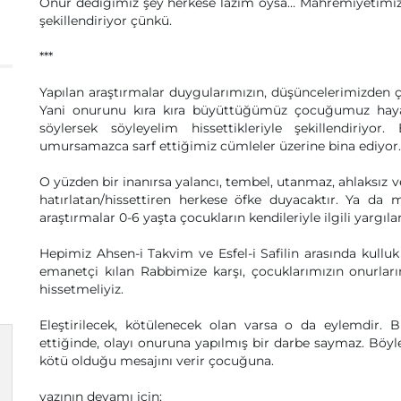
Onur dediğimiz şey herkese lazım oysa… Mahremiyetimiz
şekillendiriyor çünkü.
***
Yapılan araştırmalar duygularımızın, düşüncelerimizden ç
Yani onurunu kıra kıra büyüttüğümüz çocuğumuz hay
söylersek söyleyelim hissettikleriyle şekillendiriy
umursamazca sarf ettiğimiz cümleler üzerine bina ediyor.
O yüzden bir inanırsa yalancı, tembel, utanmaz, ahlaksız 
hatırlatan/hissettiren herkese öfke duyacaktır. Ya da 
araştırmalar 0-6 yaşta çocukların kendileriyle ilgili yargıla
Hepimiz Ahsen-i Takvim ve Esfel-i Safilin arasında kulluk
emanetçi kılan Rabbimize karşı, çocuklarımızın onurl
hissetmeliyiz.
Eleştirilecek, kötülenecek olan varsa o da eylemdir. 
ettiğinde, olayı onuruna yapılmış bir darbe saymaz. Böyl
kötü olduğu mesajını verir çocuğuna.
yazının devamı için;