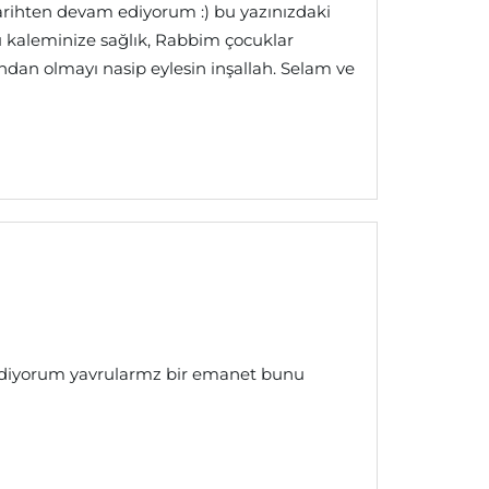
tarihten devam ediyorum :) bu yazınızdaki
cü kaleminize sağlık, Rabbim çocuklar
ndan olmayı nasip eylesin inşallah. Selam ve
k ediyorum yavrularmz bir emanet bunu