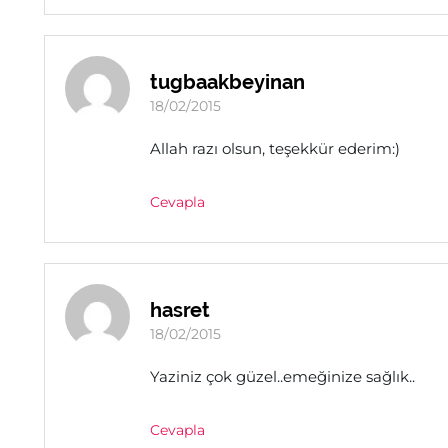
tugbaakbeyinan
18/02/2015
Allah razı olsun, teşekkür ederim:)
Cevapla
hasret
18/02/2015
Yaziniz çok güzel..emeğinize sağlık..
Cevapla