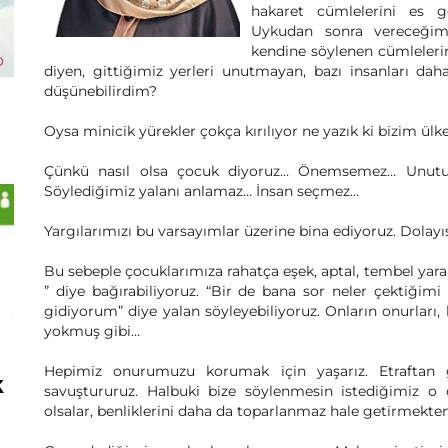
hakaret cümlelerini es ge
Uykudan sonra vereceğim
kendine söylenen cümlelerin
diyen, gittiğimiz yerleri unutmayan, bazı insanları daha
düşünebilirdim?
Oysa minicik yürekler çokça kırılıyor ne yazık ki bizim ül
Çünkü nasıl olsa çocuk diyoruz… Önemsemez… Unutur
Söylediğimiz yalanı anlamaz… İnsan seçmez…
Yargılarımızı bu varsayımlar üzerine bina ediyoruz. Dolayıs
Bu sebeple çocuklarımıza rahatça eşek, aptal, tembel yaram
” diye bağırabiliyoruz. “Bir de bana sor neler çektiğimi 
gidiyorum” diye yalan söyleyebiliyoruz. Onların onurları, k
yokmuş gibi…
Hepimiz onurumuzu korumak için yaşarız. Etraftan 
k
savuştururuz. Halbuki bize söylenmesin istediğimiz o 
olsalar, benliklerini daha da toparlanmaz hale getirmekte