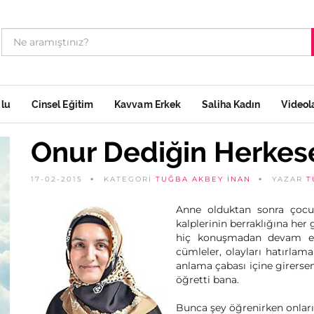
ulu
Cinsel Eğitim
Kavvam Erkek
Saliha Kadın
Videol
Onur Dediğin Herkes
17-02-2015
KATEGORİ
TUĞBA AKBEY İNAN
YAZAR
T
Anne olduktan sonra çocukla
kalplerinin berraklığına her
hiç konuşmadan devam etti
cümleler, olayları hatırlam
anlama çabası içine girers
öğretti bana.
Bunca şey öğrenirken onları