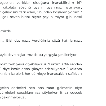
çebilen varlıklar olduğuna inanabilirdim ki?
 çikolata sözünü uyanır uyanmaz hatırlayan,
 çelişkisini fark eden, “ bundan hoşlanmıyorum ”
 çok seven birini hiçbir şey bilmiyor gibi nasıl
kemizde…
… Bizi duymaz… Verdiğimiz sözü hatırlamaz…
ıyla davranışlarımız da bu yargıyla şekilleniyor.
az, terbiyesiz diyebiliyoruz. “Bıktım artık senden
” diye başkalarına şikayet edebiliyoruz. “Doktora
ırılan kalpleri, her cümleye inanacakları saflıkları
gelen darbeleri hep ona zarar gelmesin diye
cümleleri çocuklarımıza söylerken itiraz edecek
n çekinmiyoruz .