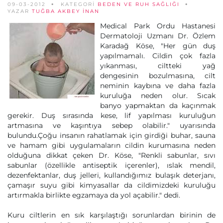
09-03-2012
KATEGORİ
BEDEN VE RUH SAĞLIĞI
YAZAR
TUĞBA AKBEY İNAN
Medical Park Ordu Hastanesi
Dermatoloji Uzmanı Dr. Özlem
Karadağ Köse, "Her gün duş
yapılmamalı. Cildin çok fazla
yıkanması, ciltteki yağ
dengesinin bozulmasına, cilt
neminin kaybına ve daha fazla
kuruluğa neden olur. Sıcak
banyo yapmaktan da kaçınmak
gerekir. Duş sırasında kese, lif yapılması kuruluğun
artmasına ve kaşıntıya sebep olabilir." uyarısında
bulundu.Çoğu insanın rahatlamak için girdiği buhar, sauna
ve hamam gibi uygulamaların cildin kurumasına neden
olduğuna dikkat çeken Dr. Köse, "Renkli sabunlar, sıvı
sabunlar (özellikle antiseptik içerenler), ıslak mendil,
dezenfektanlar, duş jelleri, kullandığımız bulaşık deterjanı,
çamaşır suyu gibi kimyasallar da cildimizdeki kuruluğu
artırmakla birlikte egzamaya da yol açabilir." dedi.
Kuru ciltlerin en sık karşılaştığı sorunlardan birinin de