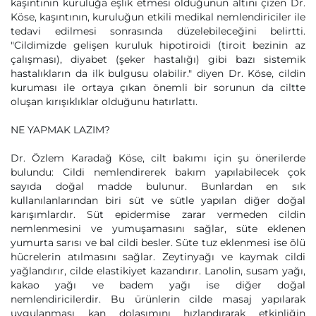
kaşıntının kuruluğa eşlik etmesi olduğunun altını çizen Dr.
Köse, kaşıntının, kuruluğun etkili medikal nemlendiriciler ile
tedavi edilmesi sonrasında düzelebileceğini belirtti.
"Cildimizde gelişen kuruluk hipotiroidi (tiroit bezinin az
çalışması), diyabet (şeker hastalığı) gibi bazı sistemik
hastalıkların da ilk bulgusu olabilir." diyen Dr. Köse, cildin
kuruması ile ortaya çıkan önemli bir sorunun da ciltte
oluşan kırışıklıklar olduğunu hatırlattı.
NE YAPMAK LAZIM?
Dr. Özlem Karadağ Köse, cilt bakımı için şu önerilerde
bulundu: Cildi nemlendirerek bakım yapılabilecek çok
sayıda doğal madde bulunur. Bunlardan en sık
kullanılanlarından biri süt ve sütle yapılan diğer doğal
karışımlardır. Süt epidermise zarar vermeden cildin
nemlenmesini ve yumuşamasını sağlar, süte eklenen
yumurta sarısı ve bal cildi besler. Süte tuz eklenmesi ise ölü
hücrelerin atılmasını sağlar. Zeytinyağı ve kaymak cildi
yağlandırır, cilde elastikiyet kazandırır. Lanolin, susam yağı,
kakao yağı ve badem yağı ise diğer doğal
nemlendiricilerdir. Bu ürünlerin cilde masaj yapılarak
uygulanması kan dolaşımını hızlandırarak etkinliğin