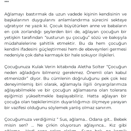
***
Ağlamayı bastırmak da uzun vadede kişinin kendisinin ve
başkalarının duygularını anlamlandırma sürecini sekteye
uğratıyor ne yazık ki. Çocuk büyütürken anne ve babaların
en çok zorlandığı şeylerden biri de, ağlayan çocuğun bir
yetişkin tarafından “susturun şu çocuğu” sözü ve bakışıyla
müdahalelerine şahitlik etmektir. Bu da hem çocuğun
kendini ifadesini güçleştirmesi hem de ebeveynleri germesi
nedeniyle çok daha karmaşık bir hale sokuyor ilişkileri.
Çocuğunuza Kulak Verin kitabında Aletha Solter “Çocuğun
neden ağladığını bilmeniz gerekmez. Önemli olan kabul
etmenizdir” diyor. Bu cümlenin doğruluğunu pek çok kez
deneyimlemiş biri olarak, ağlamayla ilgili önyargılarımıza
ağlayabilmekle ve bir çocuğun ağlamasına olan tolerans
eşiğimizi yükseltmekle başlayabiliriz. Hatta ağlayan bir
çocuğa olan tepkilerimizin duyarlılığımızı ölçmeye yarayan
bir vazifesi olduğunu söylemek yanlış olmaz sanırım.
Çocuğumuza verdiğimiz “ Sus, ağlama… Odana git… Bebek
misin sen? ... Ne çirkin oluyorsun ağlayınca… Kız gibi