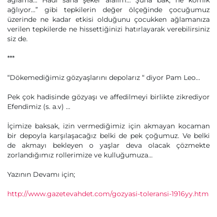
ağlama… Hadi sana şeker alalım… Şuna bak, ne komik
ağlıyor…” gibi tepkilerin değer ölçeğinde çocuğumuz
üzerinde ne kadar etkisi olduğunu çocukken ağlamanıza
verilen tepkilerde ne hissettiğinizi hatırlayarak verebilirsiniz
siz de.
***
“Dökemediğimiz gözyaşlarını depolarız “ diyor Pam Leo…
Pek çok hadisinde gözyaşı ve affedilmeyi birlikte zikrediyor
Efendimiz (s. a.v) …
İçimize baksak, izin vermediğimiz için akmayan kocaman
bir depoyla karşılaşacağız belki de pek çoğumuz. Ve belki
de akmayı bekleyen o yaşlar deva olacak çözmekte
zorlandığımız rollerimize ve kulluğumuza…
Yazının Devamı için;
http://www.gazetevahdet.com/gozyasi-toleransi-1916yy.htm