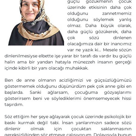
güçlü gözükmenin çocuk
üzerinde etkisinin daha çok
olduğunu zannetmemiz
olduğunu söylemek yanlış
olmaz. Daha büyük olarak,
daha güçlü gözükerek, daha
çok sözü dinlenen
olacağımıza dair bir inancımız
var ne yazık ki... Mesele sözün
dinlenilmesiyse elbette işe yarar bir tarafı da vardır bu güçlü
halin ama bir yandan hatayla münezzeh insanın gerçeği
içinde kibirli bir yanı olacağı muhakkak.
Ben de anne olmanın acizliğimizi ve güçsüzlüğümüzü
göstermemek olduğunu düşünürdüm pek çok anne gibi en
başlarda. Sanki ağlarsam, çocuğuma gözyaşlarımı
gösterirsem beni ve söylediklerimi önemsemeyecek hissi
taşırdım.
Söz ettiğim her şeye ağlayarak çocuk üzerinde psikolojik bir
baskı kurmak değil tabi. İnsan yanlarımızın sadece sözü
dinlenir olmak için çocuktan saklanmasının
gereksizliğinden söz etmeye çalışıyorum. Dolayısıyla bunun