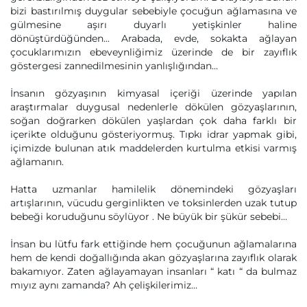
bizi bastırılmış duygular sebebiyle çocuğun ağlamasına ve
gülmesine aşırı duyarlı yetişkinler haline
dönüştürdüğünden... Arabada, evde, sokakta ağlayan
çocuklarımızın ebeveynliğimiz üzerinde de bir zayıflık
göstergesi zannedilmesinin yanlışlığından…
İnsanın gözyaşının kimyasal içeriği üzerinde yapılan
araştırmalar duygusal nedenlerle dökülen gözyaşlarının,
soğan doğrarken dökülen yaşlardan çok daha farklı bir
içerikte olduğunu gösteriyormuş. Tıpkı idrar yapmak gibi,
içimizde bulunan atık maddelerden kurtulma etkisi varmış
ağlamanın.
Hatta uzmanlar hamilelik dönemindeki gözyaşları
artışlarının, vücudu gerginlikten ve toksinlerden uzak tutup
bebeği koruduğunu söylüyor . Ne büyük bir şükür sebebi…
İnsan bu lütfu fark ettiğinde hem çocuğunun ağlamalarına
hem de kendi doğallığında akan gözyaşlarına zayıflık olarak
bakamıyor. Zaten ağlayamayan insanları “ katı “ da bulmaz
mıyız aynı zamanda? Ah çelişkilerimiz…