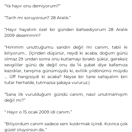
“Ya hayır onu demiyorum?”
“Tarih mi soruyorsun? 28 Aralık.”
“Hayır hayatım özel bir günden bahsediyorum 28 Aralık
2009 desemmm?
“Hımmm unuttuğumu sandın değil mi canım, tabii ki
biliyorum... (İçinden düşünür, neydi ki acaba, doğum günü
olmaz 29 undan sonra onu kutlamayı bıraktı şükür, gereksiz
sevgililer günü de değil onu da 14 şubat diye kafamıza
kazıdılar, tanışma günümüydü ki, evlilik yıldönümü müydü
... Üff hangisiydi ki acaba? Neyse bir tane sallayalım biri
tutar herhalde, tutmazsa şakaya vururuz.)
“Sana ilk vurulduğum gündü canım, nasıl unutmamışım
değil mi?”
“ Hayır o 15 ocak 2009 idi canım.”
“Biliyordum canım sadece seni kızdırmak içindi. Kızınca çok
güzel oluyorsun da..”