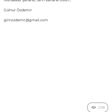
Muhabbet şahane, tarih bahane olsun...
Gülnur Özdemir
glnrozdemir@gmail.com
2118