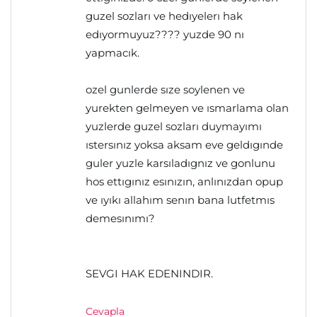
guzel sozları ve hedıyelerı hak
edıyormuyuz???? yuzde 90 nı
yapmacık.
ozel gunlerde sıze soylenen ve
yurekten gelmeyen ve ısmarlama olan
yuzlerde guzel sozları duymayımı
ıstersınız yoksa aksam eve geldıgınde
guler yuzle karsıladıgnız ve gonlunu
hos ettıgınız esınızın, anlınızdan opup
ve ıyıkı allahım senın bana lutfetmıs
demesınımı?
SEVGI HAK EDENINDIR.
Cevapla