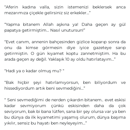
“Aferin kadına valla, sizin istemenizi beklersek anca
mezarımıza çiçekle gelirsiniz siz erkekler...”
“Yapma bitanem Allah aşkına ya! Daha geçen ay gül
papatya getirmiştim... Nasıl unutursun!”
“Evet canım, annenin bahçesinden gizlice koparıp sonra da
onu da kimse görmesin diye iyice gazeteye sarıp
getirmiştin. O gün kıyamet koptu zannetmiştim. Ha bu
arada geçen ay değil. Yaklaşık 10 ay oldu hatırlatayım...”
“Hadi ya o kadar olmuş mu? “
“Bak hiçbir şeyi hatırlamıyorsun, ben biliyordum ve
hissediyordum artık beni sevmediğini...”
“ Seni sevmediğimi de nerden çıkardın bitanem.. evet eskisi
kadar sevmiyorum çünkü eskisinden daha da çok
seviyorum, bak bi bana lütfen, sana bir şey olursa var ya ben
bu dünya da ilk kıyametimi yaşamış olurum, dünya başıma
yıkılır, sensiz bu hayatı ben neyleyeyim...”