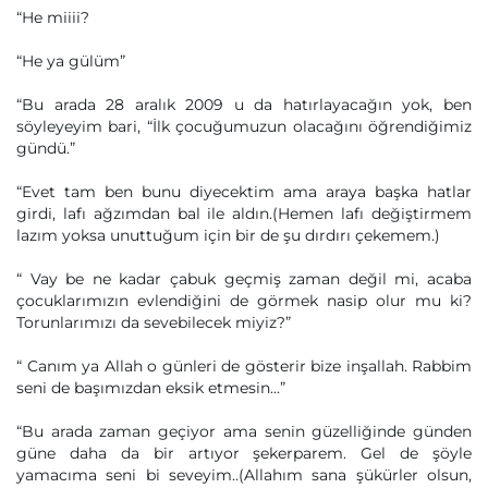
“He miiii?
“He ya gülüm”
“Bu arada 28 aralık 2009 u da hatırlayacağın yok, ben
söyleyeyim bari, “İlk çocuğumuzun olacağını öğrendiğimiz
gündü.”
“Evet tam ben bunu diyecektim ama araya başka hatlar
girdi, lafı ağzımdan bal ile aldın.(Hemen lafı değiştirmem
lazım yoksa unuttuğum için bir de şu dırdırı çekemem.)
“ Vay be ne kadar çabuk geçmiş zaman değil mi, acaba
çocuklarımızın evlendiğini de görmek nasip olur mu ki?
Torunlarımızı da sevebilecek miyiz?”
“ Canım ya Allah o günleri de gösterir bize inşallah. Rabbim
seni de başımızdan eksik etmesin...”
“Bu arada zaman geçiyor ama senin güzelliğinde günden
güne daha da bir artıyor şekerparem. Gel de şöyle
yamacıma seni bi seveyim..(Allahım sana şükürler olsun,