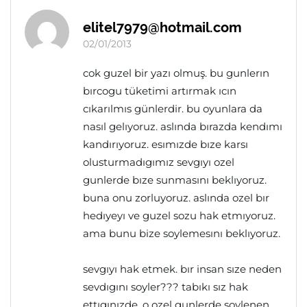
elitel7979@hotmail.com
02/01/2013
cok guzel bir yazı olmuş. bu gunlerın
bırcogu tüketimi artırmak ıcın
cıkarılmıs günlerdir. bu oyunlara da
nasıl gelıyoruz. aslında bırazda kendımı
kandırıyoruz. esımızde bıze karsı
olusturmadıgımız sevgıyı ozel
gunlerde bıze sunmasını beklıyoruz.
buna onu zorluyoruz. aslında ozel bır
hedıyeyı ve guzel sozu hak etmıyoruz.
ama bunu bize soylemesını beklıyoruz.
sevgıyı hak etmek. bır insan sıze neden
sevdıgını soyler??? tabıkı sız hak
ettıgınızde. o ozel gunlerde soylenen