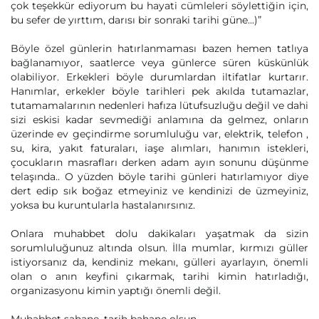
çok teşekkür ediyorum bu hayati cümleleri söylettiğin için,
bu sefer de yırttım, darısı bir sonraki tarihi güne...)”
Böyle özel günlerin hatırlanmaması bazen hemen tatlıya
bağlanamıyor, saatlerce veya günlerce süren küskünlük
olabiliyor. Erkekleri böyle durumlardan iltifatlar kurtarır.
Hanımlar, erkekler böyle tarihleri pek akılda tutamazlar,
tutamamalarının nedenleri hafıza lütufsuzluğu değil ve dahi
sizi eskisi kadar sevmediği anlamına da gelmez, onların
üzerinde ev geçindirme sorumluluğu var, elektrik, telefon ,
su, kira, yakıt faturaları, iaşe alımları, hanımın istekleri,
çocukların masrafları derken adam ayın sonunu düşünme
telaşında.. O yüzden böyle tarihi günleri hatırlamıyor diye
dert edip sık boğaz etmeyiniz ve kendinizi de üzmeyiniz,
yoksa bu kuruntularla hastalanırsınız.
Onlara muhabbet dolu dakikaları yaşatmak da sizin
sorumluluğunuz altında olsun. İlla mumlar, kırmızı güller
istiyorsanız da, kendiniz mekanı, gülleri ayarlayın, önemli
olan o anın keyfini çıkarmak, tarihi kimin hatırladığı,
organizasyonu kimin yaptığı önemli değil.