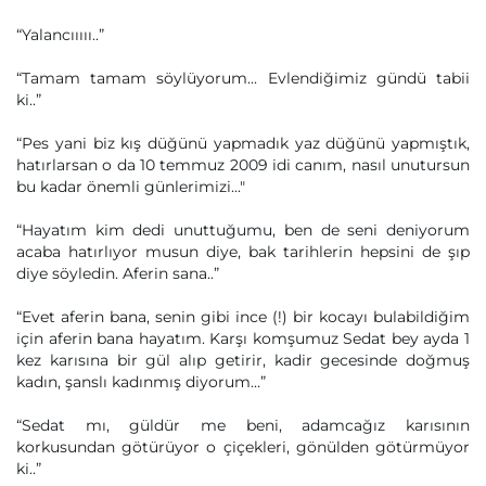
“Yalancııııı..”
“Tamam tamam söylüyorum... Evlendiğimiz gündü tabii
ki..”
“Pes yani biz kış düğünü yapmadık yaz düğünü yapmıştık,
hatırlarsan o da 10 temmuz 2009 idi canım, nasıl unutursun
bu kadar önemli günlerimizi..."
“Hayatım kim dedi unuttuğumu, ben de seni deniyorum
acaba hatırlıyor musun diye, bak tarihlerin hepsini de şıp
diye söyledin. Aferin sana..”
“Evet aferin bana, senin gibi ince (!) bir kocayı bulabildiğim
için aferin bana hayatım. Karşı komşumuz Sedat bey ayda 1
kez karısına bir gül alıp getirir, kadir gecesinde doğmuş
kadın, şanslı kadınmış diyorum…”
“Sedat mı, güldür me beni, adamcağız karısının
korkusundan götürüyor o çiçekleri, gönülden götürmüyor
ki..”