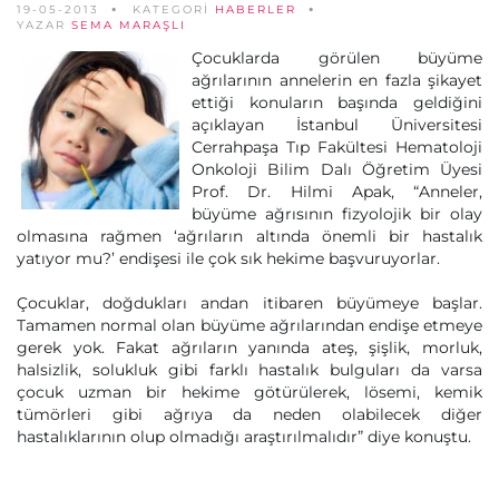
19-05-2013
KATEGORİ
HABERLER
YAZAR
SEMA MARAŞLI
Çocuklarda görülen büyüme
ağrılarının annelerin en fazla şikayet
ettiği konuların başında geldiğini
açıklayan İstanbul Üniversitesi
Cerrahpaşa Tıp Fakültesi Hematoloji
Onkoloji Bilim Dalı Öğretim Üyesi
Prof. Dr. Hilmi Apak, “Anneler,
büyüme ağrısının fizyolojik bir olay
olmasına rağmen ‘ağrıların altında önemli bir hastalık
yatıyor mu?’ endişesi ile çok sık hekime başvuruyorlar.
Çocuklar, doğdukları andan itibaren büyümeye başlar.
Tamamen normal olan büyüme ağrılarından endişe etmeye
gerek yok. Fakat ağrıların yanında ateş, şişlik, morluk,
halsizlik, solukluk gibi farklı hastalık bulguları da varsa
çocuk uzman bir hekime götürülerek, lösemi, kemik
tümörleri gibi ağrıya da neden olabilecek diğer
hastalıklarının olup olmadığı araştırılmalıdır” diye konuştu.