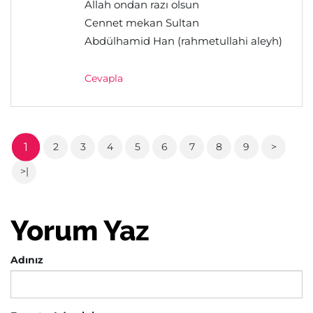
Allah ondan razı olsun
Cennet mekan Sultan
Abdülhamid Han (rahmetullahi aleyh)
Cevapla
1
2
3
4
5
6
7
8
9
>
>|
Yorum Yaz
Adınız