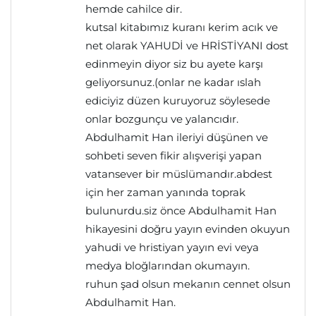
hemde cahilce dir.
kutsal kitabımız kuranı kerim acık ve
net olarak YAHUDİ ve HRİSTİYANI dost
edinmeyin diyor siz bu ayete karşı
geliyorsunuz.(onlar ne kadar ıslah
ediciyiz düzen kuruyoruz söylesede
onlar bozgunçu ve yalancıdır.
Abdulhamit Han ileriyi düşünen ve
sohbeti seven fikir alışverişi yapan
vatansever bir müslümandır.abdest
için her zaman yanında toprak
bulunurdu.siz önce Abdulhamit Han
hikayesini doğru yayın evinden okuyun
yahudi ve hristiyan yayın evi veya
medya bloğlarından okumayın.
ruhun şad olsun mekanın cennet olsun
Abdulhamit Han.