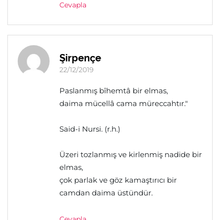
Cevapla
Şirpençe
22/12/2019
Paslanmış bîhemtâ bir elmas,
daima mücellâ cama müreccahtır."
Said-i Nursi. (r.h.)
Üzeri tozlanmış ve kirlenmiş nadide bir
elmas,
çok parlak ve göz kamaştırıcı bir
camdan daima üstündür.
Cevapla