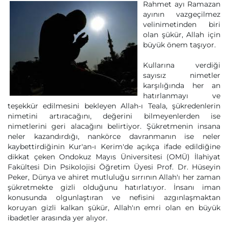
Rahmet ayı Ramazan
ayının vazgeçilmez
velinimetinden biri
olan şükür, Allah için
büyük önem taşıyor.
Kullarına verdiği
sayısız nimetler
karşılığında her an
hatırlanmayı ve
teşekkür edilmesini bekleyen Allah-ı Teala, şükredenlerin
nimetini artıracağını, değerini bilmeyenlerden ise
nimetlerini geri alacağını belirtiyor. Şükretmenin insana
neler kazandırdığı, nankörce davranmanın ise neler
kaybettirdiğinin Kur'an-ı Kerim'de açıkça ifade edildiğine
dikkat çeken Ondokuz Mayıs Üniversitesi (OMÜ) İlahiyat
Fakültesi Din Psikolojisi Öğretim Üyesi Prof. Dr. Hüseyin
Peker, Dünya ve ahiret mutluluğu sırrının Allah'ı her zaman
şükretmekte gizli olduğunu hatırlatıyor. İnsanı iman
konusunda olgunlaştıran ve nefisini azgınlaşmaktan
koruyan gizli kalkan şükür, Allah'ın emri olan en büyük
ibadetler arasında yer alıyor.