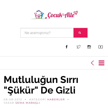
Mutluluğun Sırrı
"Şükür" De Gizli
08-08-2012
KATEGORİ
HABERLER
YAZAR
SEMA MARAŞLI