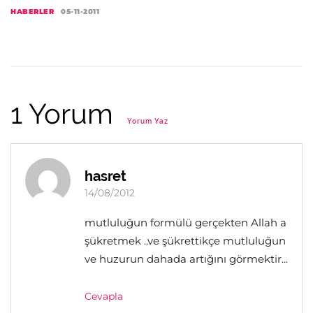
HABERLER
05-11-2011
1 Yorum
Yorum Yaz
hasret
14/08/2012
mutluluğun formülü gerçekten Allah a
şükretmek ..ve şükrettikçe mutluluğun
ve huzurun dahada artığını görmektir...
Cevapla