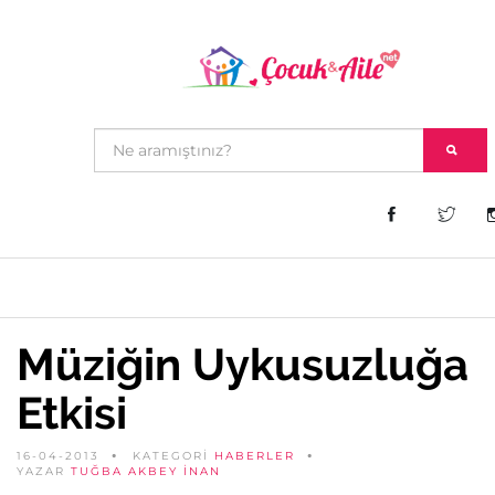
Müziğin Uykusuzluğa
Etkisi
16-04-2013
KATEGORİ
HABERLER
YAZAR
TUĞBA AKBEY İNAN