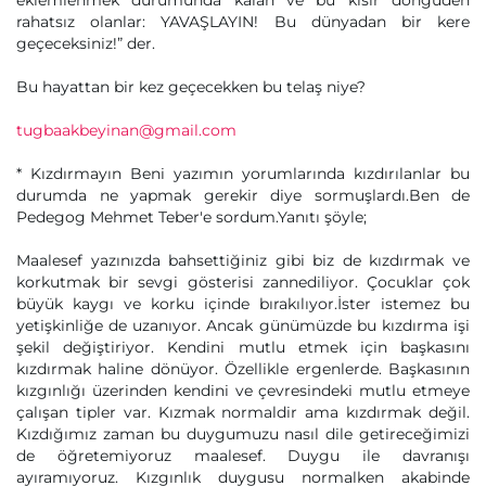
eklemlenmek durumunda kalan ve bu kısır döngüden
rahatsız olanlar: YAVAŞLAYIN! Bu dünyadan bir kere
geçeceksiniz!” der.
Bu hayattan bir kez geçecekken bu telaş niye?
tugbaakbeyinan@gmail.com
* Kızdırmayın Beni yazımın yorumlarında kızdırılanlar bu
durumda ne yapmak gerekir diye sormuşlardı.Ben de
Pedegog Mehmet Teber'e sordum.Yanıtı şöyle;
Maalesef yazınızda bahsettiğiniz gibi biz de kızdırmak ve
korkutmak bir sevgi gösterisi zannediliyor. Çocuklar çok
büyük kaygı ve korku içinde bırakılıyor.İster istemez bu
yetişkinliğe de uzanıyor. Ancak günümüzde bu kızdırma işi
şekil değiştiriyor. Kendini mutlu etmek için başkasını
kızdırmak haline dönüyor. Özellikle ergenlerde. Başkasının
kızgınlığı üzerinden kendini ve çevresindeki mutlu etmeye
çalışan tipler var. Kızmak normaldir ama kızdırmak değil.
Kızdığımız zaman bu duygumuzu nasıl dile getireceğimizi
de öğretemiyoruz maalesef. Duygu ile davranışı
ayıramıyoruz. Kızgınlık duygusu normalken akabinde