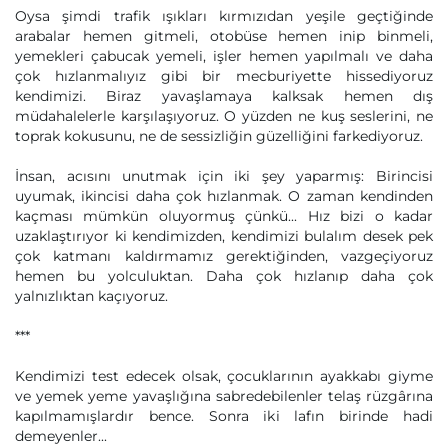
Oysa şimdi trafik ışıkları kırmızıdan yeşile geçtiğinde
arabalar hemen gitmeli, otobüse hemen inip binmeli,
yemekleri çabucak yemeli, işler hemen yapılmalı ve daha
çok hızlanmalıyız gibi bir mecburiyette hissediyoruz
kendimizi. Biraz yavaşlamaya kalksak hemen dış
müdahalelerle karşılaşıyoruz. O yüzden ne kuş seslerini, ne
toprak kokusunu, ne de sessizliğin güzelliğini farkediyoruz.
İnsan, acısını unutmak için iki şey yaparmış: Birincisi
uyumak, ikincisi daha çok hızlanmak. O zaman kendinden
kaçması mümkün oluyormuş çünkü... Hız bizi o kadar
uzaklaştırıyor ki kendimizden, kendimizi bulalım desek pek
çok katmanı kaldırmamız gerektiğinden, vazgeçiyoruz
hemen bu yolculuktan. Daha çok hızlanıp daha çok
yalnızlıktan kaçıyoruz.
***
Kendimizi test edecek olsak, çocuklarının ayakkabı giyme
ve yemek yeme yavaşlığına sabredebilenler telaş rüzgârına
kapılmamışlardır bence. Sonra iki lafın birinde hadi
demeyenler...