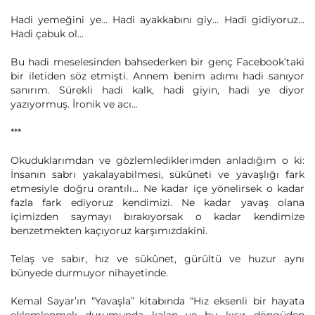
Hadi yemeğini ye... Hadi ayakkabını giy... Hadi gidiyoruz...
Hadi çabuk ol...
Bu hadi meselesinden bahsederken bir genç Facebook’taki
bir iletiden söz etmişti. Annem benim adımı hadi sanıyor
sanırım. Sürekli hadi kalk, hadi giyin, hadi ye diyor
yazıyormuş. İronik ve acı...
***
Okuduklarımdan ve gözlemlediklerimden anladığım o ki:
İnsanın sabrı yakalayabilmesi, sükûneti ve yavaşlığı fark
etmesiyle doğru orantılı... Ne kadar içe yönelirsek o kadar
fazla fark ediyoruz kendimizi. Ne kadar yavaş olana
içimizden saymayı bırakıyorsak o kadar kendimize
benzetmekten kaçıyoruz karşımızdakini.
Telaş ve sabır, hız ve sükûnet, gürültü ve huzur aynı
bünyede durmuyor nihayetinde.
Kemal Sayar’ın “Yavaşla” kitabında “Hız eksenli bir hayata