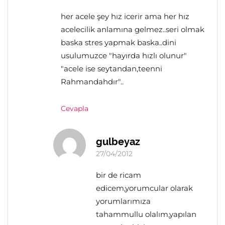
her acele şey hız icerir ama her hız
acelecilik anlamına gelmez..seri olmak
baska stres yapmak baska..dini
usulumuzce "hayırda hızlı olunur"
"acele ise seytandan,teenni
Rahmandahdır"..
Cevapla
gulbeyaz
27/04/2012
bir de ricam
edicem,yorumcular olarak
yorumlarımıza
tahammullu olalım,yapılan