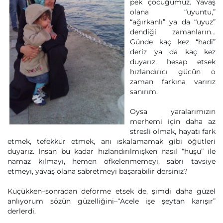
pek çocuğumuz. Yavaş
olana “uyuntu,”
“ağırkanlı” ya da “uyuz”
dendiği zamanların...
Günde kaç kez “hadi”
deriz ya da kaç kez
duyarız, hesap etsek
hızlandırıcı gücün o
zaman farkına varırız
sanırım.
Oysa yaralarımızın
merhemi için daha az
stresli olmak, hayatı fark
etmek, tefekkür etmek, anı ıskalamamak gibi öğütleri
duyarız. İnsan bu kadar hızlandırılmışken nasıl “huşu” ile
namaz kılmayı, hemen öfkelenmemeyi, sabrı tavsiye
etmeyi, yavaş olana sabretmeyi başarabilir dersiniz?
Küçükken–sonradan deforme etsek de, şimdi daha güzel
anlıyorum sözün güzelliğini–“Acele işe şeytan karışır”
derlerdi.