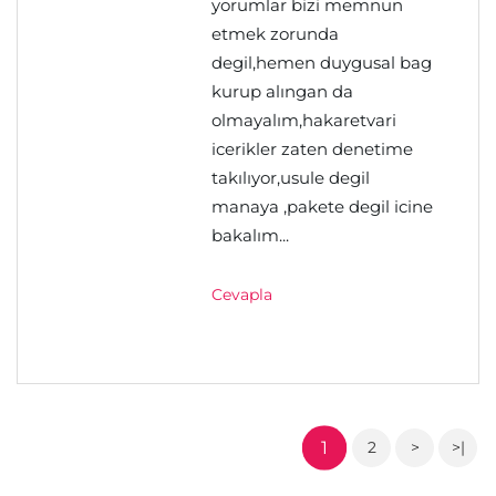
yorumlar bizi memnun
etmek zorunda
degil,hemen duygusal bag
kurup alıngan da
olmayalım,hakaretvari
icerikler zaten denetime
takılıyor,usule degil
manaya ,pakete degil icine
bakalım...
Cevapla
1
2
>
>|