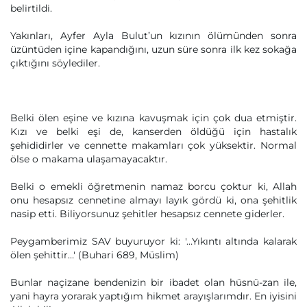
belirtildi.
Yakınları, Ayfer Ayla Bulut’un kızının ölümünden sonra
üzüntüden içine kapandığını, uzun süre sonra ilk kez sokağa
çıktığını söylediler.
Belki ölen eşine ve kızına kavuşmak için çok dua etmiştir.
Kızı ve belki eşi de, kanserden öldüğü için hastalık
şehididirler ve cennette makamları çok yüksektir. Normal
ölse o makama ulaşamayacaktır.
Belki o emekli öğretmenin namaz borcu çoktur ki, Allah
onu hesapsız cennetine almayı layık gördü ki, ona şehitlik
nasip etti. Biliyorsunuz şehitler hesapsız cennete giderler.
Peygamberimiz SAV buyuruyor ki: '…Yıkıntı altında kalarak
ölen şehittir…' (Buhari 689, Müslim)
Bunlar naçizane bendenizin bir ibadet olan hüsnü-zan ile,
yani hayra yorarak yaptığım hikmet arayışlarımdır. En iyisini