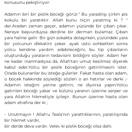
konusunu pekiştiriyor:
Adamın biri bir pislik böceği görür." Bu yaradılışı çirkin pis
kokulu bir yaratıktır. Allah bunu niçin yaratmış ki ? "
der.Aradan zaman geçer, adamın yüzünde bir çıban çıkar.
Nereye başvurduysa derdine bir derman bulamaz. Çıban
yara haline gelir. Bir gün sokakta dolaşırken, yüzündeki yara
bir yolcunun dikkatini çeker. ayak üstü sohbetten sonra
yolcu kendine yardım edebileceğini, bu tip çıbanların
oluşturduğu yaraların tedavisini bildiğini söyler. Adam her
ne kadar inanmadıysa da, Allah'tan umut kesilmez diyerek
kabul eder.Yolcu bir pislik böceğinin getirilmesini ister.
Orada bulunanlar bu isteğe gülerler. Fakat hasta olan adam,
o böcek hakkında söylediği sözleri o an hatırlar ve derki ;-
Adamın isteğini yerine getirin, ne diyorsa yapın.Yolcu
getirilen böceği yakar ve külünü yaranın üzerine serper ve
yara Allah'ın hikmetiyle iyileşir. Bunun üzerine hasta olan
adam etrafına der ki ;
- Unutmayın ! Allah'u Teala'nın yarattıklarının, yaratılışında
bir hikmet vardır,
bir derde deva vardır. Velev ki pislik böceği olsa dahi.