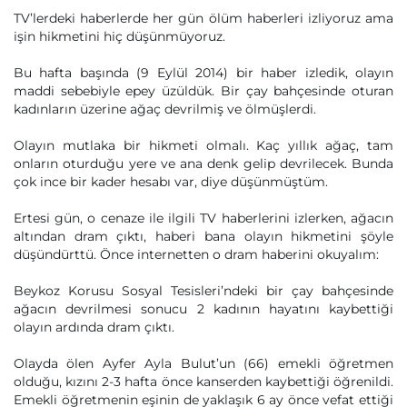
TV’lerdeki haberlerde her gün ölüm haberleri izliyoruz ama
işin hikmetini hiç düşünmüyoruz.
Bu hafta başında (9 Eylül 2014) bir haber izledik, olayın
maddi sebebiyle epey üzüldük. Bir çay bahçesinde oturan
kadınların üzerine ağaç devrilmiş ve ölmüşlerdi.
Olayın mutlaka bir hikmeti olmalı. Kaç yıllık ağaç, tam
onların oturduğu yere ve ana denk gelip devrilecek. Bunda
çok ince bir kader hesabı var, diye düşünmüştüm.
Ertesi gün, o cenaze ile ilgili TV haberlerini izlerken, ağacın
altından dram çıktı, haberi bana olayın hikmetini şöyle
düşündürttü. Önce internetten o dram haberini okuyalım:
Beykoz Korusu Sosyal Tesisleri’ndeki bir çay bahçesinde
ağacın devrilmesi sonucu 2 kadının hayatını kaybettiği
olayın ardında dram çıktı.
Olayda ölen Ayfer Ayla Bulut’un (66) emekli öğretmen
olduğu, kızını 2-3 hafta önce kanserden kaybettiği öğrenildi.
Emekli öğretmenin eşinin de yaklaşık 6 ay önce vefat ettiği