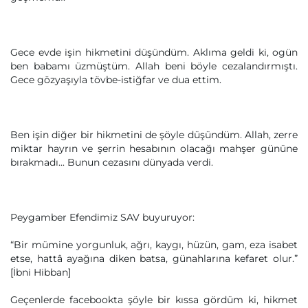
Gece evde işin hikmetini düşündüm. Aklıma geldi ki, ogün
ben babamı üzmüştüm. Allah beni böyle cezalandırmıştı.
Gece gözyaşıyla tövbe-istiğfar ve dua ettim.
Ben işin diğer bir hikmetini de şöyle düşündüm. Allah, zerre
miktar hayrın ve şerrin hesabının olacağı mahşer gününe
bırakmadı... Bunun cezasını dünyada verdi.
Peygamber Efendimiz SAV buyuruyor:
“Bir mümine yorgunluk, ağrı, kaygı, hüzün, gam, eza isabet
etse, hattâ ayağına diken batsa, günahlarına kefaret olur.”
[İbni Hibban]
Geçenlerde facebookta şöyle bir kıssa gördüm ki, hikmet