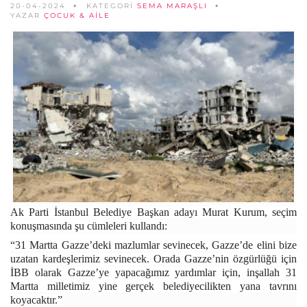
20-04-2024
KATEGORİ
SEMA MARAŞLI
YAZAR
ÇOCUK & AILE
Ak Parti İstanbul Belediye Başkan adayı Murat Kurum, seçim
konuşmasında şu cümleleri kullandı:
“31 Martta Gazze’deki mazlumlar sevinecek, Gazze’de elini bize
uzatan kardeşlerimiz sevinecek. Orada Gazze’nin özgürlüğü için
İBB olarak Gazze’ye yapacağımız yardımlar için, inşallah 31
Martta milletimiz yine gerçek belediyecilikten yana tavrını
koyacaktır.”