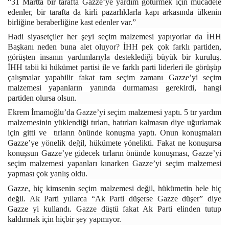
“31 Martta bir tarafta Gazze’ye yardım götürmek için mücadele
edenler, bir tarafta da kirli pazarlıklarla kapı arkasında ülkenin
birliğine beraberliğine kast edenler var.”
Hadi siyasetçiler her şeyi seçim malzemesi yapıyorlar da İHH
Başkanı neden buna alet oluyor? İHH pek çok farklı partiden,
görüşten insanın yardımlarıyla desteklediği büyük bir kuruluş.
İHH tabii ki hükümet partisi ile ve farklı parti liderleri ile görüşüp
çalışmalar yapabilir fakat tam seçim zamanı Gazze’yi seçim
malzemesi yapanların yanında durmaması gerekirdi, hangi
partiden olursa olsun.
Ekrem İmamoğlu’da Gazze’yi seçim malzemesi yaptı. 5 tır yardım
malzemesinin yüklendiği tırları, hatırları kalmasın diye uğurlamak
için gitti ve tırların önünde konuşma yaptı. Onun konuşmaları
Gazze’ye yönelik değil, hükümete yönelikti. Fakat ne konuşursa
konuşsun Gazze’ye gidecek tırların önünde konuşması, Gazze’yi
seçim malzemesi yapanları kınarken Gazze’yi seçim malzemesi
yapması çok yanlış oldu.
Gazze, hiç kimsenin seçim malzemesi değil, hükümetin hele hiç
değil. Ak Parti yıllarca “Ak Parti düşerse Gazze düşer” diye
Gazze yi kullandı. Gazze düştü fakat Ak Parti elinden tutup
kaldırmak için hiçbir şey yapmıyor.