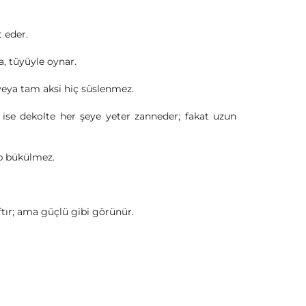
 eder.
a, tüyüyle oynar.
r veya tam aksi hiç süslenmez.
 ise dekolte her şeye yeter zanneder; fakat uzun
ip bükülmez.
ftır; ama güçlü gibi görünür.