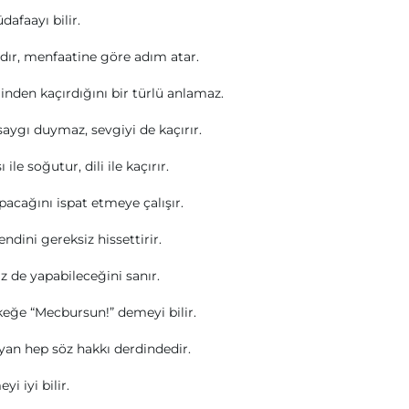
afaayı bilir.
dır, menfaatine göre adım atar.
linden kaçırdığını bir türlü anlamaz.
aygı duymaz, sevgiyi de kaçırır.
 ile soğutur, dili ile kaçırır.
pacağını ispat etmeye çalışır.
ndini gereksiz hissettirir.
z de yapabileceğini sanır.
erkeğe “Mecbursun!” demeyi bilir.
ayan hep söz hakkı derdindedir.
 iyi bilir.