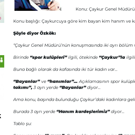
Konu: Çaykur Genel Müdürü’n
Konu başlığı: Çaykurcuya göre kim bayan kim hanım ve k
Şöyle diyor Özkök:
“Çaykur Genel Müdürü’nün konuşmasında iki ayrı bölüm 
Birinde
“spor kulüpleri”
ilgili, ötekinde
“Çaykur”la
ilgi
Buna bağlı olarak da kafasında iki tür kadın var...
“Bayanlar”
ve
“hanımlar”...
Açıklamasının spor kulüple
takımı”,
3 ayrı yerde
“Bayanlar”
diyor...
Ama konu, başında bulunduğu Çaykur’daki kadınlara gelin
Burada 3 ayrı yerde
“Hanım kardeşlerimiz”
diyor...
k
Tablo şu: