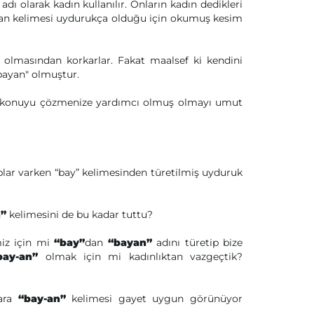
adı olarak kadın kullanılır. Onların kadın dedikleri
ayan kelimesi uydurukça olduğu için okumuş kesim
olmasından korkarlar. Fakat maalsef ki kendini
bayan" olmuştur.
rek konuyu çözmenize yardımcı olmuş olmayı umut
aplar varken “bay” kelimesinden türetilmiş uyduruk
”
kelimesini de bu kadar tuttu?
miz için mi
“bay”
dan
“bayan”
adını türetip bize
bay-an”
olmak için mi kadınlıktan vazgeçtik?
lara
“bay-an”
kelimesi gayet uygun görünüyor