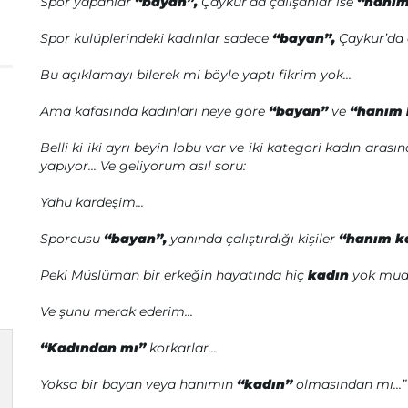
Spor yapanlar
“bayan”,
Çaykur’da çalışanlar ise
“hanım”
Spor kulüplerindeki kadınlar sadece
“bayan”,
Çaykur’da 
Bu açıklamayı bilerek mi böyle yaptı fikrim yok...
Ama kafasında kadınları neye göre
“bayan”
ve
“hanım 
Belli ki iki ayrı beyin lobu var ve iki kategori kadın aras
yapıyor... Ve geliyorum asıl soru:
Yahu kardeşim...
Sporcusu
“bayan”,
yanında çalıştırdığı kişiler
“hanım ka
Peki Müslüman bir erkeğin hayatında hiç
kadın
yok mud
Ve şunu merak ederim...
“Kadından mı”
korkarlar...
Yoksa bir bayan veya hanımın
“kadın”
olmasından mı...”