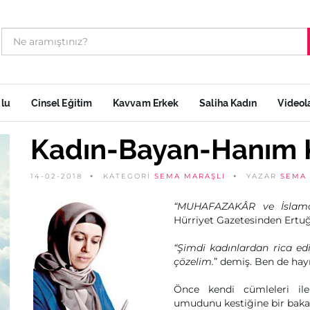
ulu
Cinsel Eğitim
Kavvam Erkek
Saliha Kadın
Videol
Kadın-Bayan-Hanım 
14-02-2018
KATEGORİ
SEMA MARAŞLI
YAZAR
SEMA 
“MUHAFAZAKÂR ve İslamcı
Hürriyet Gazetesinden Ertuğ
“Şimdi kadınlardan rica edi
çözelim.
” demiş. Ben de hay
Önce kendi cümleleri il
umudunu kestiğine bir baka