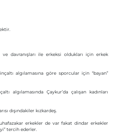
ktir.
ve davranışları ile erkeksi oldukları için erkek
nçaltı algılamasına göre sporcular için “bayan”
çaltı algılamasında Çaykur’da çalışan kadınları
rısı dışındakiler kızkardeş.
uhafazakar erkekler de var fakat dindar erkekler
i” tercih ederler.