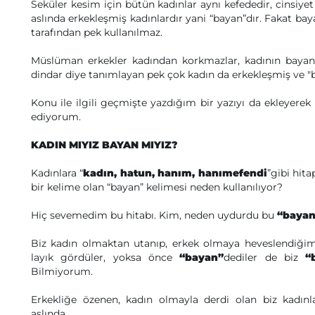
Seküler kesim için bütün kadınlar aynı kefededir, cinsiyet 
aslında erkekleşmiş kadınlardır yani “bayan”dır. Fakat b
tarafından pek kullanılmaz.
Müslüman erkekler kadından korkmazlar, kadının bayan 
dindar diye tanımlayan pek çok kadın da erkekleşmiş ve "
Konu ile ilgili geçmişte yazdığım bir yazıyı da ekleye
ediyorum.
KADIN MIYIZ BAYAN MIYIZ?
Kadınlara “
kadın, hatun, hanım, hanımefendi
”gibi hit
bir kelime olan “bayan” kelimesi neden kullanılıyor?
Hiç sevemedim bu hitabı. Kim, neden uydurdu bu
“bayan
Biz kadın olmaktan utanıp, erkek olmaya heveslendiği
layık gördüler, yoksa önce
“bayan”
dediler de biz
“
Bilmiyorum.
Erkekliğe özenen, kadın olmayla derdi olan biz kadın
aslında.