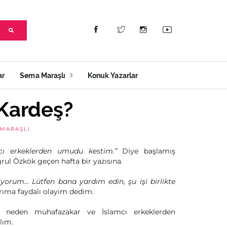
ar
Sema Maraşlı
Konuk Yazarlar
Kardeş?
MARAŞLI
 erkeklerden umudu kestim.”
Diye başlamış
rul Özkök geçen hafta bir yazısına.
yorum... Lütfen bana yardım edin, şu işi birlikte
rıma faydalı olayım dedim.
e neden muhafazakar ve İslamcı erkeklerden
lım.