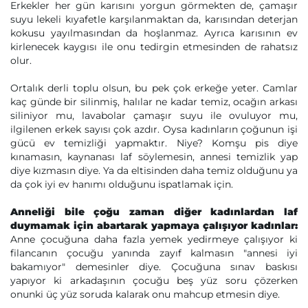
Erkekler her gün karısını yorgun görmekten de, çamaşır
suyu lekeli kıyafetle karşılanmaktan da, karısından deterjan
kokusu yayılmasından da hoşlanmaz. Ayrıca karısının ev
kirlenecek kaygısı ile onu tedirgin etmesinden de rahatsız
olur.
Ortalık derli toplu olsun, bu pek çok erkeğe yeter. Camlar
kaç günde bir silinmiş, halılar ne kadar temiz, ocağın arkası
siliniyor mu, lavabolar çamaşır suyu ile ovuluyor mu,
ilgilenen erkek sayısı çok azdır. Oysa kadınların çoğunun işi
gücü ev temizliği yapmaktır. Niye? Komşu pis diye
kınamasın, kaynanası laf söylemesin, annesi temizlik yap
diye kızmasın diye. Ya da eltisinden daha temiz olduğunu ya
da çok iyi ev hanımı olduğunu ispatlamak için.
Anneliği bile çoğu zaman diğer kadınlardan laf
duymamak için abartarak yapmaya çalışıyor kadınlar:
Anne çocuğuna daha fazla yemek yedirmeye çalışıyor ki
filancanın çocuğu yanında zayıf kalmasın "annesi iyi
bakamıyor" demesinler diye. Çocuğuna sınav baskısı
yapıyor ki arkadaşının çocuğu beş yüz soru çözerken
onunki üç yüz soruda kalarak onu mahcup etmesin diye.