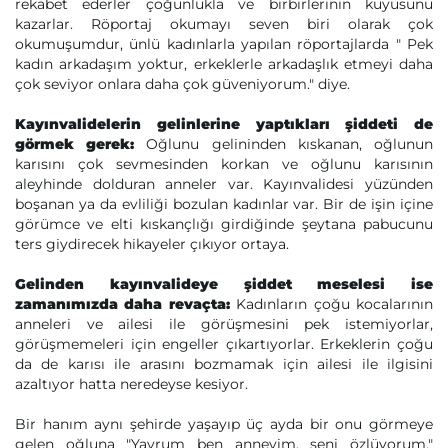
rekabet ederler çoğunlukla ve birbirlerinin kuyusunu
kazarlar. Röportaj okumayı seven biri olarak çok
okumuşumdur, ünlü kadınlarla yapılan röportajlarda " Pek
kadın arkadaşım yoktur, erkeklerle arkadaşlık etmeyi daha
çok seviyor onlara daha çok güveniyorum." diye.
Kayınvalidelerin gelinlerine yaptıkları şiddeti de
görmek gerek:
Oğlunu gelininden kıskanan, oğlunun
karısını çok sevmesinden korkan ve oğlunu karısının
aleyhinde dolduran anneler var. Kayınvalidesi yüzünden
boşanan ya da evliliği bozulan kadınlar var. Bir de işin içine
görümce ve elti kıskançlığı girdiğinde şeytana pabucunu
ters giydirecek hikayeler çıkıyor ortaya.
Gelinden kayınvalideye şiddet meselesi ise
zamanımızda daha revaçta:
Kadınların çoğu kocalarının
anneleri ve ailesi ile görüşmesini pek istemiyorlar,
görüşmemeleri için engeller çıkartıyorlar. Erkeklerin çoğu
da de karısı ile arasını bozmamak için ailesi ile ilgisini
azaltıyor hatta neredeyse kesiyor.
Bir hanım aynı şehirde yaşayıp üç ayda bir onu görmeye
gelen oğluna "Yavrum ben anneyim, seni özlüyorum."