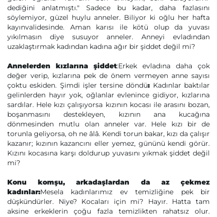
dediğini anlatmıştı." Sadece bu kadar, daha fazlasını
söylemiyor, güzel huylu anneler. Biliyor ki oğlu her hafta
kayınvalidesinde. Aman karısı ile kötü olup da yuvası
yıkılmasın diye susuyor anneler. Anneyi evladından
uzaklaştırmak kadından kadına ağır bir şiddet değil mi?
Annelerden kızlarına şiddet
:Erkek evladına daha çok
değer verip, kızlarına pek de önem vermeyen anne sayısı
çoktu eskiden. Şimdi işler tersine döndü
:
Kadınlar baktılar
gelinlerden hayır yok, oğlanlar evlenince gidiyor, kızlarına
sardılar. Hele kızı çalışıyorsa kızının kocası ile arasını bozan,
boşanmasını destekleyen, kızının ana kucağına
dönmesinden mutlu olan anneler var. Hele kızı bir de
torunla geliyorsa, oh ne âlâ. Kendi torun bakar, kızı da çalışır
kazanır; kızının kazancını eller yemez, gününü kendi görür.
Kızını kocasına karşı doldurup yuvasını yıkmak şiddet değil
mi?
Konu komşu, arkadaşlardan da az çekmez
kadınlar:
Mesela kadınlarımız ev temizliğine pek bir
düşkündürler. Niye? Kocaları için mi? Hayır. Hatta tam
aksine erkeklerin çoğu fazla temizlikten rahatsız olur.