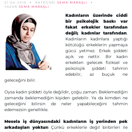
21-04-2015
KATEGORİ
SEMA MARAŞLI
YAZAR
SEMA MARAŞLI
Kadınların üzerinde ciddi
bir psikolojik baskı var
fakat erkekler tarafından
değil; kadınlar tarafından
.
Kadınların kadınlara yaptığı
kötülüğü erkeklerin yapmaya
gücü yetmez. Erkek şiddeti
açık ve nettir. Bir kadın
erkekten gelecek fiziksel ve
psikolojik şiddeti tahmin
edebilir, az buçuk ne
geleceğini bilir.
Oysa kadın şiddeti öyle değildir, çoğu zaman. Beklemediğin
zamanda beklemediğin kişiden gelebilir. Ya da kimden ne
geleceğini bilirsin de neler yapabileceğini tahmin
edemezsin genellikle.
Mesela iş dünyasındaki kadınların iş yerinden pek
arkadaşları yoktur:
Çünkü erkeklerle değil birbirleri ile