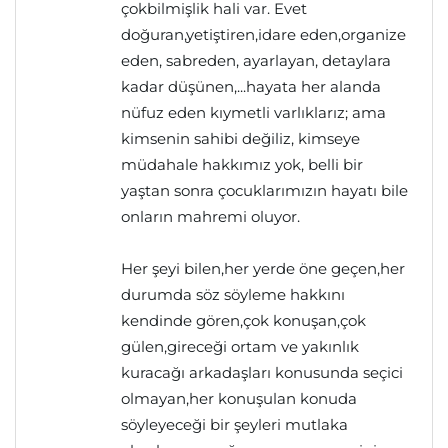
çokbilmişlik hali var. Evet
doğuran,yetiştiren,idare eden,organize
eden, sabreden, ayarlayan, detaylara
kadar düşünen,...hayata her alanda
nüfuz eden kıymetli varlıklarız; ama
kimsenin sahibi değiliz, kimseye
müdahale hakkımız yok, belli bir
yaştan sonra çocuklarımızın hayatı bile
onların mahremi oluyor.
Her şeyi bilen,her yerde öne geçen,her
durumda söz söyleme hakkını
kendinde gören,çok konuşan,çok
gülen,gireceği ortam ve yakınlık
kuracağı arkadaşları konusunda seçici
olmayan,her konuşulan konuda
söyleyeceği bir şeyleri mutlaka