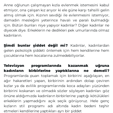
Anne oğlunun çalışmayan kızla evlenmek istemesini kabul
etmiyor, ona çalışan kız arıyor ki ele güne karşı tahsilli gelin
almış olmak için. Kızının sevdiği ile evlenmesini istemiyor,
damadın mesleğini yeterince havalı ve paralı bulmadığı
için. Bütün bunları niye yapıyor kadınlar? Diğer kadınlar ne
diyecek diye. Erkeklerin ne dedikleri pek umurlarında olmaz
kadınların.
Şimdi bunlar şiddet değil mi?
Kadınlar, kadınlardan
gelen psikolojik şiddeti önlemek için hem kendilerine hem
çocuklarına hem kocalarına zulmedebiliyorlar.
Televizyon programlarında kazanmak uğruna
kadınların birbirlerine yaptıklarına ne demeli?
Programlarda puan toplamak için birbirini aşağılayan, en
ağır hakaretleri yapan, birbirinin ardından dolap çeviren
kızlar ya da evlilik programlarında koca adayları yüzünden
birbirini kıskanan ve olmadık sözler söyleyen kadınları göz
önüne aldığımızda kadınların birbirlerine yaptığı kötülükleri
erkeklerin yapmadığını açık seçik görüyoruz. Hele genç
kızların stil programı adı altında kadın bedeni teşhir
etmeleri kendilerine yaptıkları ayrı bir şiddet