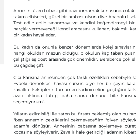
Annesini üzen babası gibi davranmamak konusunda ufak tefe
takım elbiseleri, güzel bir arabası olsun diye Anadolu lis
Test edile edile sınanmayı ve kendini beğendirmeyi bir
harçlık vermeyeceği kendi arabasını kullanan, bakımlı, kar
bir kadın hayal eder.
Bu kadın da onunla benzer dönemlerde kolej sınavlarına 
hangi okuldan mezun olduğu, o okulun kaç taban puanla 
çalıştığı eş dost arasında çok önemlidir. Beraberce çok el
bu çağdaş çift.
Cici karısına annesinden çok farklı özellikleri sebebiyl
Evdeki demokrasi havası sürsün diye her bir şeyin kara
zavallı erkek iplerin tamamen kadının eline geçtiğini fark
azarı aklında tutup, daha sonra donunu bile karısına
seçemiyorum".
Yılların ezilmişliği ile zaten bu fırsatı beklemiş olan bu hır
"ben annemin çektiklerini çekmeyeceğim "diyen söylevler,
adam"a dönüşür. Annesinin babasına söylemeye cüret 
kocasına söyleyiverir. Zavallı hale getirdiği adamın kibar