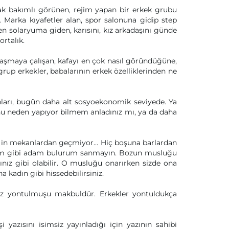
ak bakımlı görünen, rejim yapan bir erkek grubu
 Marka kıyafetler alan, spor salonuna gidip step
en solaryuma giden, karısını, kız arkadaşını günde
ortalık.
aşmaya çalışan, kafayı en çok nasıl göründüğüne,
up erkekler, babalarının erkek özelliklerinden ne
nları, bugün daha alt sosyoekonomik seviyede. Ya
nu neden yapıyor bilmem anladınız mı, ya da daha
 in mekanlardan geçmiyor... Hiç boşuna barlardan
dam gibi adam bulurum sanmayın. Bozun musluğu
ğınız gibi olabilir. O musluğu onarırken sizde ona
a kadın gibi hissedebilirsiniz.
 az yontulmuşu makbuldür. Erkekler yontuldukça
i yazısını isimsiz yayınladığı için yazının sahibi