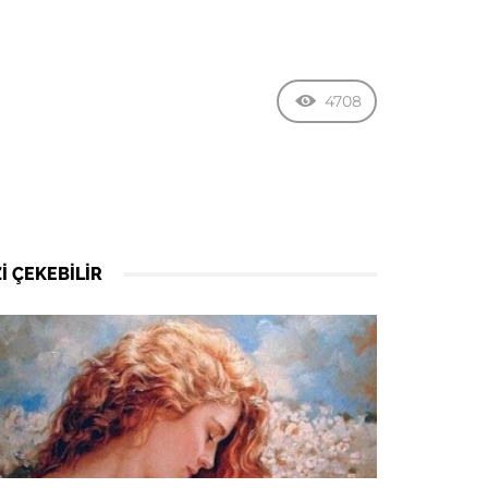
4708
I ÇEKEBILIR