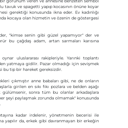
k bir görünüm veren ve annesine benzeten sembol
lu tavuk ve spagetti yapıp kocasının önüne koyar
esi gerektiği konusunda ikna eder. Ev kadınlığı
nda kocaya olan hizmetin ve özenin de göstergesi
ider, "kimse senin gibi güzel yapamıyor" der ve
ürür bu çağdaş adam, artan sarmaları karısına
ynar uluslararası rakipleriyle. Yarınki toplantı
den yatmaya gidilir. Pazar olmadığı için sevişmek
 bu tip bir hareket gereksizdir.
kleri çıkmıştır anne babaları gibi, ne de onların
aşlarla girilen en sıkı fıkı pozlara ve belden aşağı
ek gülümsenir, sonra tüm bu olanlar arkadaşlara
ı ve her şeyi paylaşmak zorunda olmamak" konusunda
.
etayına kadar irdelenir, yönetmenin becerisi ile
a yapılır da, erkek gibi davranmayan bir erkeğin