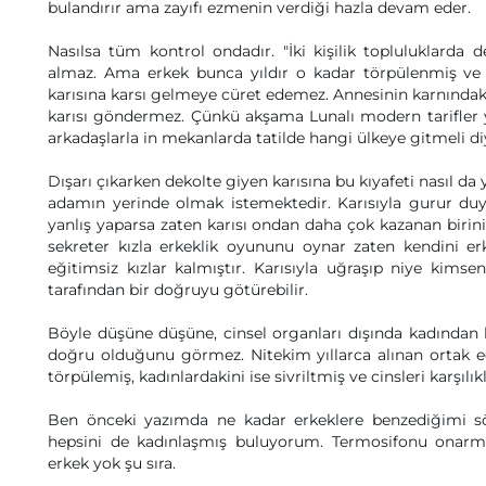
bulandırır ama zayıfı ezmenin verdiği hazla devam eder.
Nasılsa tüm kontrol ondadır. "İki kişilik topluluklarda 
almaz. Ama erkek bunca yıldır o kadar törpülenmiş ve g
karısına karsı gelmeye cüret edemez. Annesinin karnındak
karısı göndermez. Çünkü akşama Lunalı modern tarifler 
arkadaşlarla in mekanlarda tatilde hangi ülkeye gitmeli diye
Dışarı çıkarken dekolte giyen karısına bu kıyafeti nasıl da
adamın yerinde olmak istemektedir. Karısıyla gurur du
yanlış yaparsa zaten karısı ondan daha çok kazanan birini 
sekreter kızla erkeklik oyununu oynar zaten kendini e
eğitimsiz kızlar kalmıştır. Karısıyla uğraşıp niye kimsen
tarafından bir doğruyu götürebilir.
Böyle düşüne düşüne, cinsel organları dışında kadından h
doğru olduğunu görmez. Nitekim yıllarca alınan ortak eği
törpülemiş, kadınlardakini ise sivriltmiş ve cinsleri karşılık
Ben önceki yazımda ne kadar erkeklere benzediğimi s
hepsini de kadınlaşmış buluyorum. Termosifonu onarma
erkek yok şu sıra.