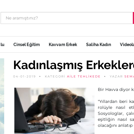
ulu
Cinsel Eğitim
Kavvam Erkek
Saliha Kadın
Videol
Kadınlaşmış Erkekle
04-01-2019
KATEGORİ
AILE TEHLIKEDE
YAZAR
SEM
Bir Havva diyor ki.
"Yıllardan beri k
rolüyle nasıl et
Sosyologlar, çal
eşitliğin nasıl 
olacağını anlatıp