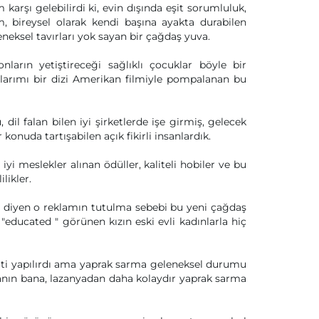
 karşı gelebilirdi ki, evin dışında eşit sorumluluk,
ım, bireysel olarak kendi başına ayakta durabilen
neksel tavırları yok sayan bir çağdaş yuva.
ların yetiştireceği sağlıklı çocuklar böyle bir
larımı bir dizi Amerikan filmiyle pompalanan bu
l falan bilen iyi şirketlerde işe girmiş, gelecek
onuda tartışabilen açık fikirli insanlardık.
 iyi meslekler alınan ödüller, kaliteli hobiler ve bu
likler.
" diyen o reklamın tutulma sebebi bu yeni çağdaş
 "educated " görünen kızın eski evli kadınlarla hiç
roti yapılırdı ama yaprak sarma geleneksel durumu
inanın bana, lazanyadan daha kolaydır yaprak sarma