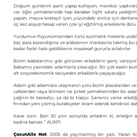
Doğum günlerini parti yapıp kutlayan, manikür yaptırar
var öğle yemeklerinde hep beraber light salata yediğim.
yapan, meyve kokteyli içen, yüzündeki sivilce için dertlen
üç kez arayıp hesap veren çok iyi eğitilmiş erkeklerle dolu 
Yurdumun fizyonomisinden türlü kozmetik hilelerle uzakl
kaç para kazandığına ve arabasının markasına takmış bu gr
kadar farklı hale geldiklerini maalesef gururla anlatırlar.
Bizim babalarımız gibi görünen erkeklerin genç versiyo
babamız yasındaki adamlarla çıkacağız. Bir çok kadın bu
alt sosyoekonomik seviyeden erkeklerle yaşayacağız.
Adam gibi adamlara ulaşmanın yolu bizim plazalardan ve
cafelerden veya bilmem ne şirket yemeklerinden bir a
çağırın bi tesisatçı, ya da bi tüpçü. Şansınız varsa aradı
fırından yeni çıkmış kurabiyeler ikram ederek kendinizi dah
Karar sizin. Ben 30 yılın sonunda anladım ki, erkeğin
kadına benzer.” ALINTI
ÇocutAile Not
: 2005 da yayınlanmış bir yazı. Yazan kiş