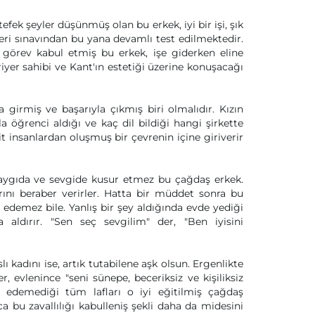
k şeyler düşünmüş olan bu erkek, iyi bir işi, şık
eleri sınavından bu yana devamlı test edilmektedir.
 görev kabul etmiş bu erkek, işe giderken eline
iyer sahibi ve Kant'ın estetiği üzerine konuşacağı
girmiş ve başarıyla çıkmış biri olmalıdır. Kızın
öğrenci aldığı ve kaç dil bildiği hangi şirkette
it insanlardan oluşmuş bir çevrenin içine giriverir
e saygıda ve sevgide kusur etmez bu çağdaş erkek.
rını beraber verirler. Hatta bir müddet sonra bu
 edemez bile. Yanlış bir şey aldığında evde yediği
 aldırır. "Sen seç sevgilim" der, "Ben iyisini
slı kadını ise, artık tutabilene aşk olsun. Ergenlikte
 evlenince "seni sünepe, beceriksiz ve kişiliksiz
edemediği tüm lafları o iyi eğitilmiş çağdaş
ca bu zavallılığı kabulleniş şekli daha da midesini