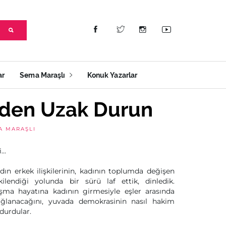
ar
Sema Maraşlı
Konuk Yazarlar
rden Uzak Durun
A MARAŞLI
..
adın erkek ilişkilerinin, kadının toplumda değişen
kilendiği yolunda bir sürü laf ettik, dinledik.
ışma hayatına kadının girmesiyle eşler arasında
sağlanacağını, yuvada demokrasinin nasıl hakim
 durdular.