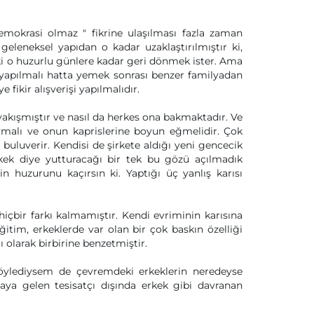
demokrasi olmaz " fikrine ulaşılması fazla zaman
eleneksel yapıdan o kadar uzaklaştırılmıştır ki,
i o huzurlu günlere kadar geri dönmek ister. Ama
yapılmalı hatta yemek sonrası benzer familyadan
 fikir alışverişi yapılmalıdır.
 yakışmıştır ve nasıl da herkes ona bakmaktadır. Ve
ymalı ve onun kaprislerine boyun eğmelidir. Çok
buluverir. Kendisi de şirkete aldığı yeni gencecik
rkek diye yutturacağı bir tek bu gözü açılmadık
in huzurunu kaçırsın ki. Yaptığı üç yanlış karısı
içbir farkı kalmamıştır. Kendi evriminin karısına
tim, erkeklerde var olan bir çok baskın özelliği
lı olarak birbirine benzetmiştir.
öylediysem de çevremdeki erkeklerin neredeyse
ya gelen tesisatçı dışında erkek gibi davranan