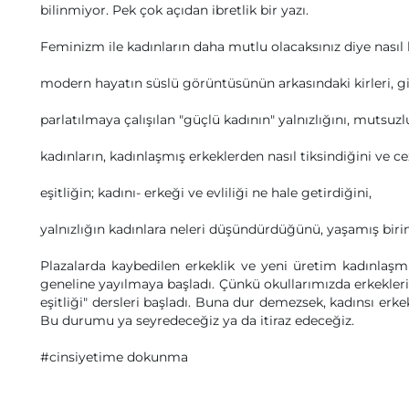
bilinmiyor. Pek çok açıdan ibretlik bir yazı.
Feminizm ile kadınların daha mutlu olacaksınız diye nasıl k
modern hayatın süslü görüntüsünün arkasındaki kirleri, gi
parlatılmaya çalışılan "güçlü kadının" yalnızlığını, mutsuz
kadınların, kadınlaşmış erkeklerden nasıl tiksindiğini ve ce
eşitliğin; kadını- erkeği ve evliliği ne hale getirdiğini,
yalnızlığın kadınlara neleri düşündürdüğünü, yaşamış birini
Plazalarda kaybedilen erkeklik ve yeni üretim kadınlaşmış
geneline yayılmaya başladı. Çünkü okullarımızda erkekleri 
eşitliği" dersleri başladı. Buna dur demezsek, kadınsı erk
Bu durumu ya seyredeceğiz ya da itiraz edeceğiz.
#cinsiyetime dokunma