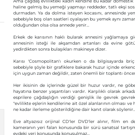
Ama çağdaş evlilikteki kadın kendine bu kadar domesti
haline gelmiş bu yemeği yapmayı reddeder, tatlı ekşi sos
durmadan. Ya da dolma isteyen kocasını, annesinde yem
sebebiyle boş olan saatleri oyalayan bu yemek aynı zama
olduğundan olsa olsa annede yenir...
Erkek de karısının haklı bularak annesini yağlamaya g
annesinin isteği ile akşamdan artanları da evine göt
yedirdikten sonra bulaşıkları makineye dizer.
Karısı 'Cosmopolitan'ı okurken o da bilgisayarda briç o
sebebiyle şöyle bir grafiklere bakarak huzur içinde erken
için uygun zaman değildir, zaten önemli bir toplantı öncesi
Her ikisinin de içlerinde güzel bir huzur vardır, ne göbe
hayatına benzer yaşantıları vardır. Karşılıklı olarak arkad
esprilere çağdaşlığın verdiği genişlik ile gevrek gevr
"evlilikte eşlerin kendilerine ait özel alanlarının olmas
ne kadar ilerleme gösterildiğine dair kanıt olarak söylenir..
Eve altyazısız orijinal CD'ler DVD'ler alınır, film en d
kameranın yeri falan konusunda bir sürü sanatsal tartışm
evdeki yeri konusunda konuşulmaz...