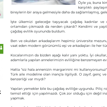
Öyle ya, buna kim
karşılıklı paylaş
bireylerin bir araya gelmesiyle daha da sağlamlaşmış, gele
İşte ülkemizi geleceğe taşıyacak çağdaş kadınlar ve on
ortamdan çıkmazdı da nerden çıkardı? Kendimi ve yaşıt
çağdaş evlilik oyununda buldum.
Ben ve okuldan arkadaşlarım hepimiz üniversite mezunu, di
vaat eden modern görünümlü eşi ve arkadaşları ile her tür k
Kocalarımızın da bizden aşağı kalır yanı yoktu. İyi okullar,
adamlarla yapılan annelerimizin evliliğine benzemeyen evli
Hatta "siz hala annenizin margarinini mi kullanıyorsunuz
Türk aile modeline olan inançla ilgiliydi. O zayıf, genç ve
benzerliği var mıydı?
Yapılan yemekler bile bu çağdaş evliliğe uygundu. Piliç 
k
temsil ettiği için yapılmazdı. Çok zor olduğu için değil 
yapmak.